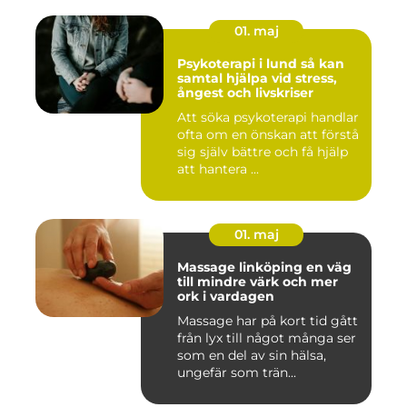
01. maj
Psykoterapi i lund så kan
samtal hjälpa vid stress,
ångest och livskriser
Att söka psykoterapi handlar
ofta om en önskan att förstå
sig själv bättre och få hjälp
att hantera ...
01. maj
Massage linköping en väg
till mindre värk och mer
ork i vardagen
Massage har på kort tid gått
från lyx till något många ser
som en del av sin hälsa,
ungefär som trän...