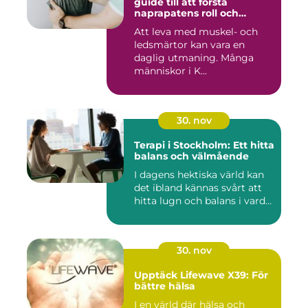
guide till att förstå
naprapatens roll och
betydelse
Att leva med muskel- och
ledsmärtor kan vara en
daglig utmaning. Många
människor i K...
30. nov
Terapi i Stockholm: Ett hitta
balans och välmående
I dagens hektiska värld kan
det ibland kännas svårt att
hitta lugn och balans i vard...
30. nov
Upptäck Lifewave X39: För
bättre hälsa
I en värld där hälsa och