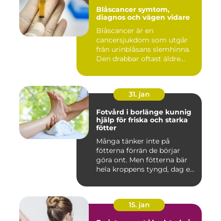
Blåscancer symtom,
diagnos och vägen vidare
Blåscancer är en
cancersjukdom som utgår
från urinblåsans slemhinna.
Den drabbar oftast äldre
person...
31. jan
Fotvård i borlänge kunnig
hjälp för friska och starka
fötter
Många tänker inte på
fötterna förrän de börjar
göra ont. Men fötterna bär
hela kroppens tyngd, dag e...
15. jan