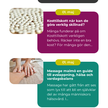
01. maj
Kosttillskott när kan de
göra verklig skillnad?
Många funderar på om
Kosttillskott verkligen
behövs. Räcker inte en bra
kost? För många gör den
det....
01. maj
Massage malmö en guide
till avslappning, hälsa och
vardagsbalans
Massage har gått från att ses
som lyx till att bli en självklar
del av många människors
hälsovård. I...