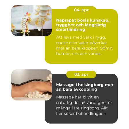
04. apr
Naprapat borås kunskap,
trygghet och långsiktig
smärtlindring
Att leva med värk i rygg,
nacke eller axlar påverkar
mer än bara kroppen. Sömn,
humör, ork och varda...
03. apr
Massage i helsingborg mer
än bara avkoppling
Massage har blivit en
naturlig del av vardagen för
många i Helsingborg. Allt
fler söker behandlingar...