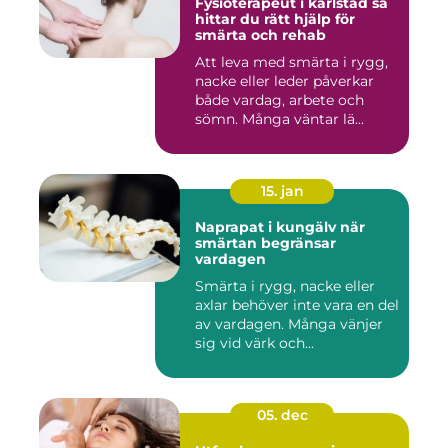
Fysioterapeut i karlstad så
hittar du rätt hjälp för
smärta och rehab
Att leva med smärta i rygg,
nacke eller leder påverkar
både vardag, arbete och
sömn. Många väntar lä...
15. jan
Naprapat i kungälv när
smärtan begränsar
vardagen
Smärta i rygg, nacke eller
axlar behöver inte vara en del
av vardagen. Många vänjer
sig vid värk och...
05. dec