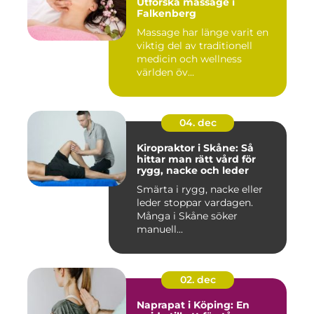
Utforska massage i
Falkenberg
Massage har länge varit en
viktig del av traditionell
medicin och wellness
världen öv...
04. dec
Kiropraktor i Skåne: Så
hittar man rätt vård för
rygg, nacke och leder
Smärta i rygg, nacke eller
leder stoppar vardagen.
Många i Skåne söker
manuell...
02. dec
Naprapat i Köping: En