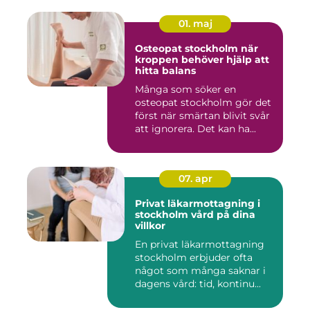
01. maj
Osteopat stockholm när
kroppen behöver hjälp att
hitta balans
Många som söker en
osteopat stockholm gör det
först när smärtan blivit svår
att ignorera. Det kan ha...
07. apr
Privat läkarmottagning i
stockholm vård på dina
villkor
En privat läkarmottagning
stockholm erbjuder ofta
något som många saknar i
dagens vård: tid, kontinu...