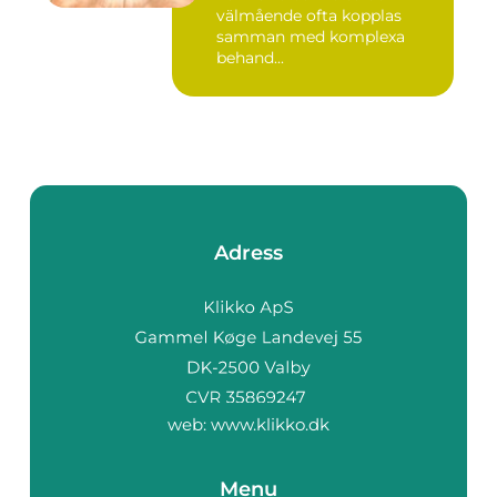
välmående ofta kopplas
samman med komplexa
behand...
Adress
web:
www.klikko.dk
Menu