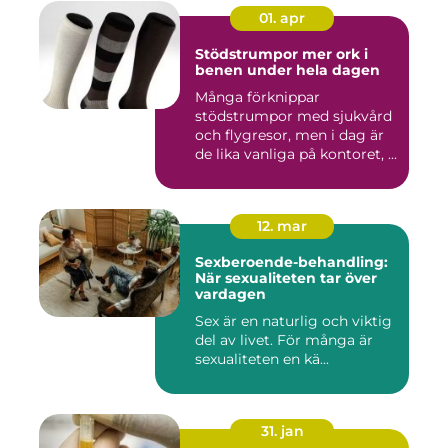
01. apr
Stödstrumpor mer ork i
benen under hela dagen
Många förknippar
stödstrumpor med sjukvård
och flygresor, men i dag är
de lika vanliga på kontoret, ...
12. mar
Sexberoende-behandling:
När sexualiteten tar över
vardagen
Sex är en naturlig och viktig
del av livet. För många är
sexualiteten en kä...
31. jan