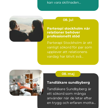
kan vara skillnaden...
08. jul
Parterapi stockholm när
relationer behöver
professionellt stöd
Parterapi Stockholm är ett
vanligt sökord för par som
upplever att relationens
vardag har blivit svå...
08. maj
Tandläkare sundbyberg
Tandläkare Sundbyberg är
ett sökord som många
använder när de letar efter
en trygg och erfaren motta...