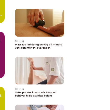
r
ag
01. maj
Massage linköping en väg till mindre
värk och mer ork i vardagen
r
01. maj
Osteopat stockholm när kroppen
behöver hjälp att hitta balans