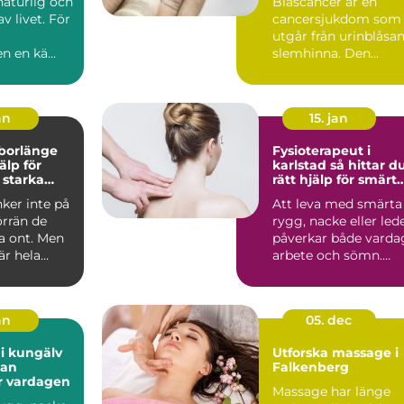
naturlig och
Blåscancer är en
av livet. För
cancersjukdom som
utgår från urinblåsa
n en kä...
slemhinna. Den
drabbar oftast äldre
person...
an
15. jan
 borlänge
Fysioterapeut i
älp för
karlstad så hittar du
 starka
rätt hjälp för smärt
och rehab
ker inte på
Att leva med smärta 
örrän de
rygg, nacke eller led
a ont. Men
påverkar både varda
är hela
arbete och sömn.
tyngd, dag
Många väntar lä...
an
05. dec
i kungälv
Utforska massage i
tan
Falkenberg
r vardagen
Massage har länge