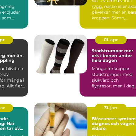
Att leva med värk i
agning
rygg, nacke eller axl
 erbjuder
påverkar mer än bar
t som
kroppen. Sömn,
nar i
humör, ork och
d: tid,
varda...
apr
01. apr
Stödstrumpor mer
er än
ork i benen under
ppling
hela dagen
r blivit en
Många förknippar
el av
stödstrumpor med
för många i
sjukvård och
g. Allt fler
flygresor, men i dag
ndlingar...
är de lika vanliga på
kontoret, ...
mar
31. jan
nde-
Blåscancer symtom,
g: När
diagnos och vägen
ten tar över
vidare