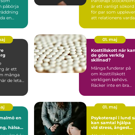
n som
Parterapi Stockholm
n påbörja
är ett vanligt sökord
gräddning
för par som uppleve
da en
att relationens vard
are kan vara
har blivit svå...
..
maj
01. maj
re
Kosttillskott när kan
rg
de göra verklig
skillnad?
e
Många funderar på
g är ett
om Kosttillskott
om många
verkligen behövs.
är de letar
Räcker inte en bra
rygg och
kost? För många gö
tta...
den det....
maj
01. maj
almö en
Psykoterapi i lund så
kan samtal hjälpa
ng, hälsa
vid stress, ångest
agsbalans
och livskriser