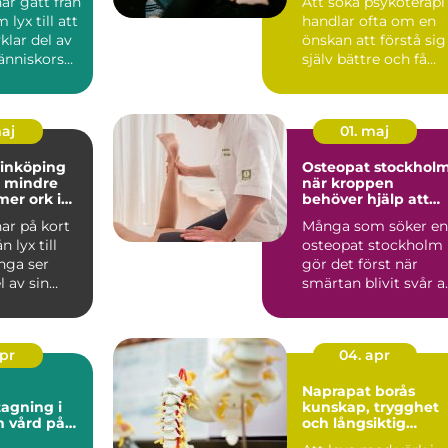
ar gått från
Att söka psykoterapi
 lyx till att
handlar ofta om en
vklar del av
önskan att förstå sig
nniskors
själv bättre och få
...
hjälp att hantera ...
maj
01. maj
linköping
Osteopat stockhol
ll mindre
när kroppen
mer ork i
behöver hjälp att
hitta balans
ar på kort
Många som söker en
n lyx till
osteopat stockholm
nga ser
gör det först när
 av sin
smärtan blivit svår a
gefär som
ignorera. Det kan ha..
apr
04. apr
Naprapat borås
agning i
kunskap, trygghet
på
och långsiktig
or
smärtlindring