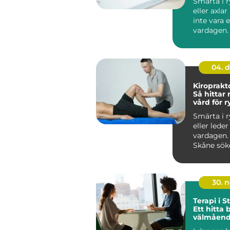
Smärta i 
eller axla
inte vara 
vardagen
vänjer sig
och...
04. 
Kiroprakt
Så hittar
vård för 
och leder
Smärta i 
eller lede
vardagen.
Skåne söke
30. 
Terapi i 
Ett hitta 
välmåen