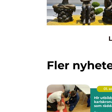
L
Fler nyhet
01. 
Hlr utbild
karlskrona kuns
som rädda