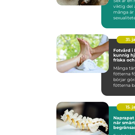
Sex är en 
viktig del 
många är
sexualitete
31. j
Fotvård i
kunnig hj
friska och
fötter
Många tän
fötterna f
börjar gör
fötterna b
kroppens 
e...
15. j
Naprapat 
när smär
begränsa