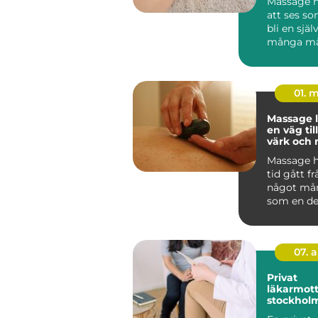
Massage h
att ses som
bli en själ
många mä
hälsovård. I
01. 
Massage 
en väg ti
värk och 
vardagen
Massage h
tid gått frå
något må
som en del
hälsa, un
trän...
07. 
Privat
läkarmott
stockholm vård 
dina villk