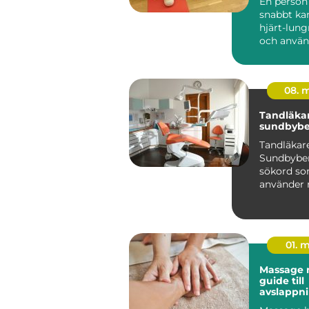
En perso
snabbt ka
hjärt-lun
och använ
hjärtstart
skillnaden.
08. 
Tandläka
sundbybe
Tandläkar
Sundbyber
sökord s
använder n
efter en t
erfaren mo
01. 
Massage m
guide till
avslappni
och vard