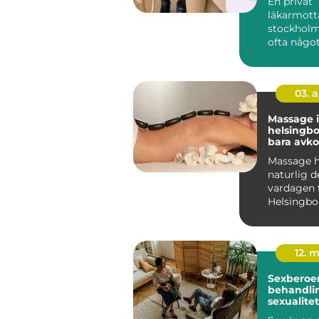
En privat
läkarmott
stockholm
ofta någo
många sak
dagens vår
kontinu...
03. 
Massage i
helsingborg m
bara avko
Massage ha
naturlig d
vardagen 
Helsingbor
söker beha
12. 
Sexberoe
behandlin
sexualite
vardagen