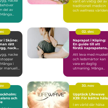
rygg, nacke
varit en viktig del av
r behöver
traditionell medicin
en del av
och wellness världen
. Många
öv...
 vid värk
dec
02. dec
or i Skåne:
Naprapat i Köping:
 man rätt
En guide till att
rygg, nacke
förstå naprapatens
roll och betydelse
rygg, nacke
Att leva med muskel
r stoppar
och ledsmärtor kan
 Många i
vara en daglig
r manuell...
utmaning. Många
människor i K...
nov
30. nov
Stockholm:
Upptäck Lifewave
balans och
X39: För bättre häls
de
I en värld där hälsa