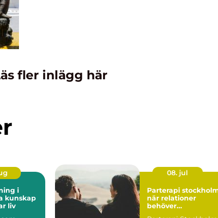
äs fler inlägg här
er
aug
08. jul
ning i
Parterapi stockhol
kap
när relationer
r liv
behöver
professionellt stöd