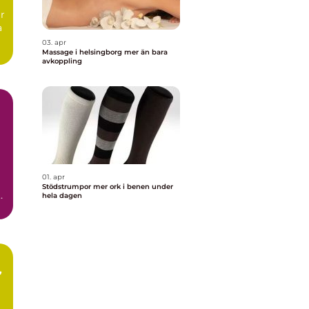
ar
a
03. apr
Massage i helsingborg mer än bara
avkoppling
01. apr
Stödstrumpor mer ork i benen under
hela dagen