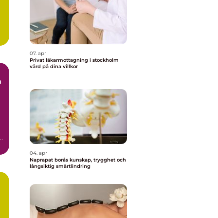
07. apr
Privat läkarmottagning i stockholm
vård på dina villkor
m
tt
.
04. apr
Naprapat borås kunskap, trygghet och
långsiktig smärtlindring