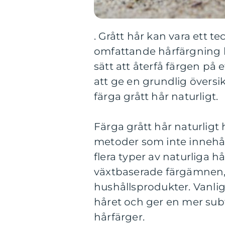
. Grått hår kan vara ett 
omfattande hårfärgning k
sätt att återfå färgen på 
att ge en grundlig översik
färga grått hår naturligt.
Färga grått hår naturlig
metoder som inte innehåll
flera typer av naturliga h
växtbaserade färgämnen,
hushållsprodukter. Vanl
håret och ger en mer subt
hårfärger.