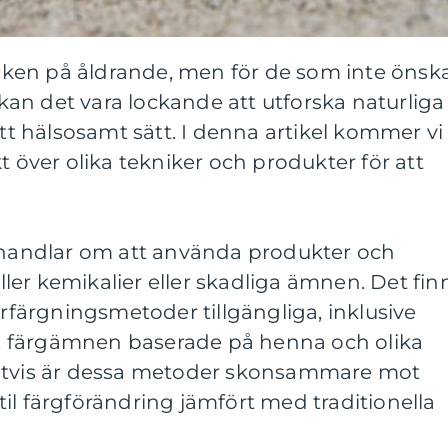
tecken på åldrande, men för de som inte önsk
an det vara lockande att utforska naturliga
ett hälsosamt sätt. I denna artikel kommer vi
t över olika tekniker och produkter för att
t handlar om att använda produkter och
er kemikalier eller skadliga ämnen. Det fin
årfärgningsmetoder tillgängliga, inklusive
 färgämnen baserade på henna och olika
igtvis är dessa metoder skonsammare mot
il färgförändring jämfört med traditionella