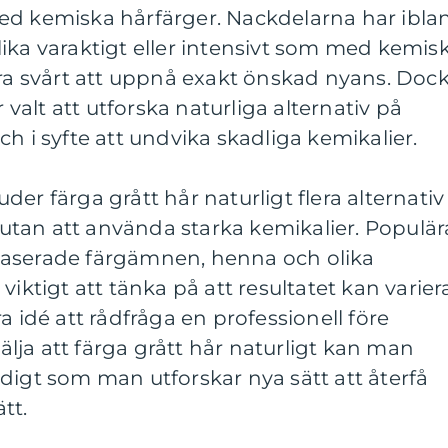
ed kemiska hårfärger. Nackdelarna har ibla
r lika varaktigt eller intensivt som med kemis
ara svårt att uppnå exakt önskad nyans. Doc
r valt att utforska naturliga alternativ på
h i syfte att undvika skadliga kemikalier.
er färga grått hår naturligt flera alternativ
g utan att använda starka kemikalier. Populär
baserade färgämnen, henna och olika
viktigt att tänka på att resultatet kan varier
a idé att rådfråga en professionell före
ja att färga grått hår naturligt kan man
digt som man utforskar nya sätt att återfå
tt.