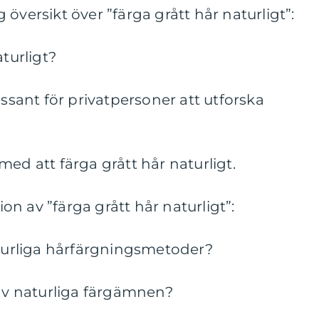
översikt över ”färga grått hår naturligt”:
aturligt?
essant för privatpersoner att utforska
ed att färga grått hår naturligt.
n av ”färga grått hår naturligt”:
aturliga hårfärgningsmetoder?
 av naturliga färgämnen?