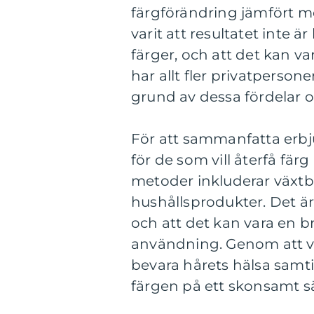
färgförändring jämfört m
varit att resultatet inte ä
färger, och att det kan v
har allt fler privatpersone
grund av dessa fördelar oc
För att sammanfatta erbjud
för de som vill återfå fär
metoder inkluderar växt
hushållsprodukter. Det är 
och att det kan vara en br
användning. Genom att väl
bevara hårets hälsa samti
färgen på ett skonsamt sä