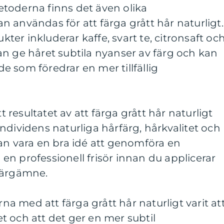
toderna finns det även olika
 användas för att färga grått hår naturligt.
er inkluderar kaffe, svart te, citronsaft oc
n ge håret subtila nyanser av färg och kan
 de som föredrar en mer tillfällig
tt resultatet av att färga grått hår naturligt
ndividens naturliga hårfärg, hårkvalitet och
an vara en bra idé att genomföra en
a en professionell frisör innan du applicerar
färgämne.
rna med att färga grått hår naturligt varit at
 och att det ger en mer subtil