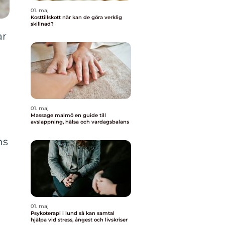
01. maj
Kosttillskott när kan de göra verklig
skillnad?
ar
01. maj
Massage malmö en guide till
avslappning, hälsa och vardagsbalans
ns
01. maj
Psykoterapi i lund så kan samtal
hjälpa vid stress, ångest och livskriser