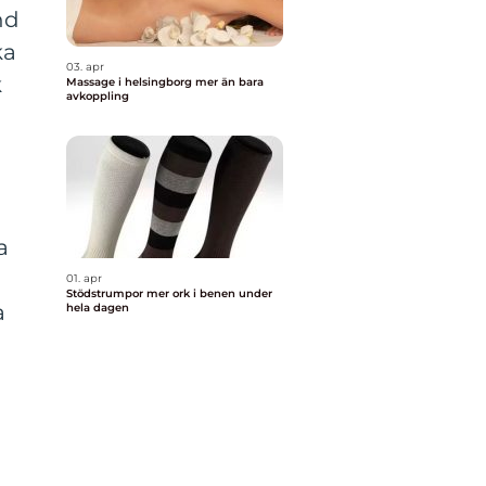
nd
ka
03. apr
k
Massage i helsingborg mer än bara
avkoppling
a
01. apr
Stödstrumpor mer ork i benen under
a
hela dagen