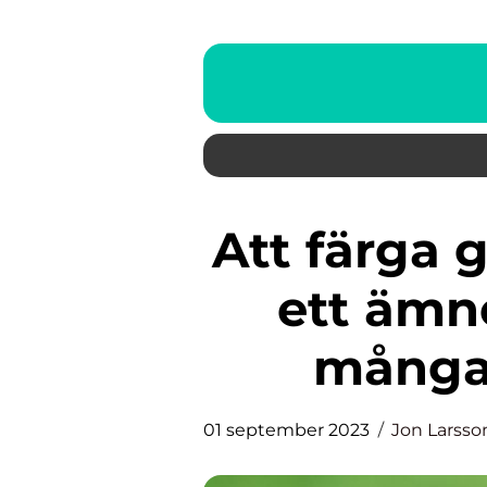
Att färga grått hår naturligt är
ett ämn
många 
01 september 2023
Jon Larsso