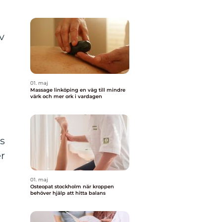
v
01. maj
Massage linköping en väg till mindre
värk och mer ork i vardagen
s
r
01. maj
Osteopat stockholm när kroppen
behöver hjälp att hitta balans