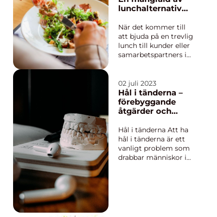
lunchalternativ
för affärsmöten
När det kommer till
att bjuda på en trevlig
lunch till kunder eller
samarbetspartners i
Malmö finns det en
mängd olika
restauranger och
02 juli 2023
kaféer att välja
Hål i tänderna –
mellan. I denna artikel
förebyggande
kommer vi att
åtgärder och
utforska den
behandlingsaltern
mångfal...
ativ
Hål i tänderna Att ha
hål i tänderna är ett
vanligt problem som
drabbar människor i
alla åldrar. Det kan
vara smärtsamt och
otrevligt, men med
rätt förebyggande
åtgärder och
behandling k...