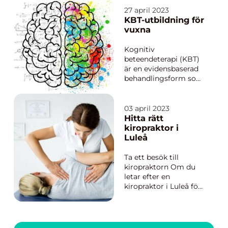
27 april 2023
KBT-utbildning för
vuxna
Kognitiv
beteendeterapi (KBT)
är en evidensbaserad
behandlingsform som
fokuserar på att
förändra negativa
tankemönster och
03 april 2023
beteenden. KBT har
Hitta rätt
visat sig vara effektiv
kiropraktor i
vid behandling av
Luleå
bland annat ångest,
depression och...
Ta ett besök till
kiropraktorn Om du
letar efter en
kiropraktor i Luleå för
att hjälpa till med
smärtlindring,
skadeförebyggande
eller allmänt