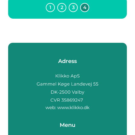
välbefinnande har du
1
2
3
4
tur. Det finns flera
högt kvalificerade ...
Adress
web:
www.klikko.dk
Menu