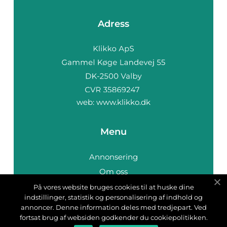
Adress
web:
www.klikko.dk
Menu
Annonsering
Om oss
Cookies
På vores website bruges cookies til at huske dine
indstillinger, statistik og personalisering af indhold og
Kontakta oss
annoncer. Denne information deles med tredjepart. Ved
Sitemap
fortsat brug af websiden godkender du cookiepolitikken.