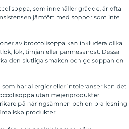
ccolisoppa, som innehåller grädde, är ofta
onsistensen jämfört med soppor som inte
tioner av broccolisoppa kan inkludera olika
lök, lök, timjan eller parmesanost. Dessa
erka den slutliga smaken och ge soppan en
e som har allergier eller intoleranser kan det
broccolisoppa utan mejeriprodukter.
 rikare på näringsämnen och en bra lösning
nimaliska produkter.