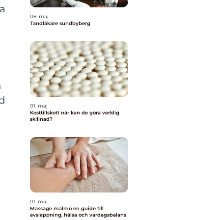
sa
08. maj
Tandläkare sundbyberg
h
id
01. maj
Kosttillskott när kan de göra verklig
skillnad?
01. maj
Massage malmö en guide till
avslappning, hälsa och vardagsbalans