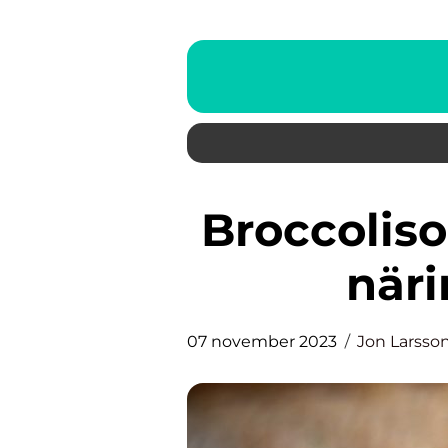
Broccolisoppa – en nyttig och
näri
07 november 2023
Jon Larsso