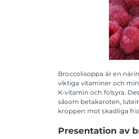
Broccolisoppa är en näri
viktiga vitaminer och mine
K-vitamin och folsyra. De
såsom betakaroten, lutein
kroppen mot skadliga fria
Presentation av b