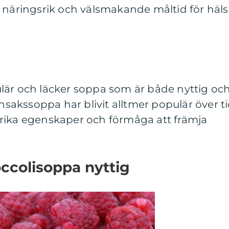
 näringsrik och välsmakande måltid för häl
lär och läcker soppa som är både nyttig oc
akssoppa har blivit alltmer populär över t
rika egenskaper och förmåga att främja
occolisoppa nyttig