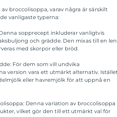
r av broccolisoppa, varav några är särskilt
 de vanligaste typerna:
: Denna sopprecept inkluderar vanligtvis
nsaksbuljong och grädde. Den mixas till en len
veras med skorpor eller bröd.
ädde: För dem som vill undvika
version vara ett utmärkt alternativ. Iställe
lmjölk eller havremjölk för att uppnå en
colisoppa: Denna variation av broccolisoppa
ter, vilket gör den till ett utmärkt val för