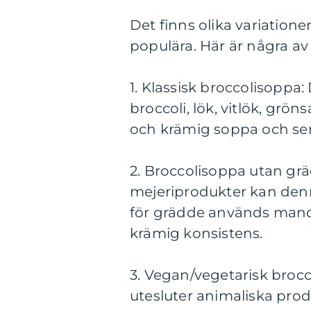
Det finns olika variatione
populära. Här är några av
1. Klassisk broccolisoppa
broccoli, lök, vitlök, grö
och krämig soppa och ser
2. Broccolisoppa utan gr
mejeriprodukter kan denna 
för grädde används mande
krämig konsistens.
3. Vegan/vegetarisk broc
utesluter animaliska produk