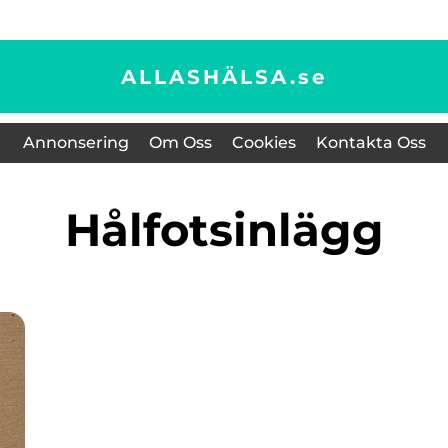
ALLASHÄLSA.
se
Annonsering
Om Oss
Cookies
Kontakta Oss
hålfotsinlägg