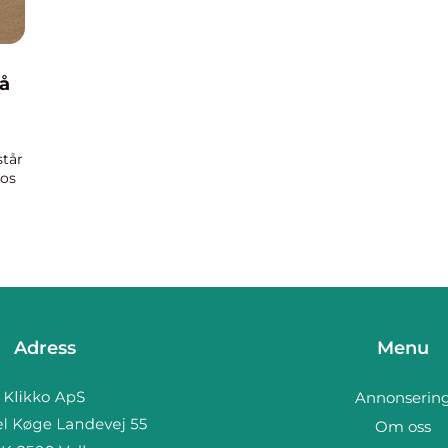
på
står
hos
Adress
Menu
Annonserin
Om oss