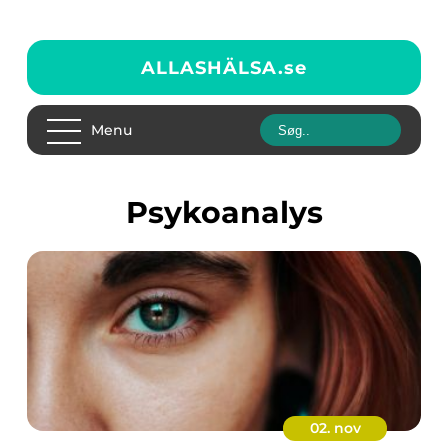
ALLASHÄLSA.
se
Menu
Psykoanalys
02. nov