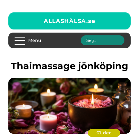
ALLASHÄLSA.
se
Menu
thaimassage jönköping
01. dec