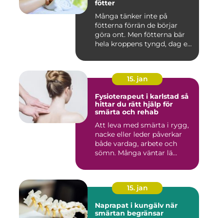
fötter
Många tänker inte på
fötterna förrän de börjar
göra ont. Men fötterna bär
hela kroppens tyngd, dag e...
15. jan
Fysioterapeut i karlstad så
hittar du rätt hjälp för
smärta och rehab
Att leva med smärta i rygg,
nacke eller leder påverkar
både vardag, arbete och
sömn. Många väntar lä...
15. jan
Naprapat i kungälv när
smärtan begränsar