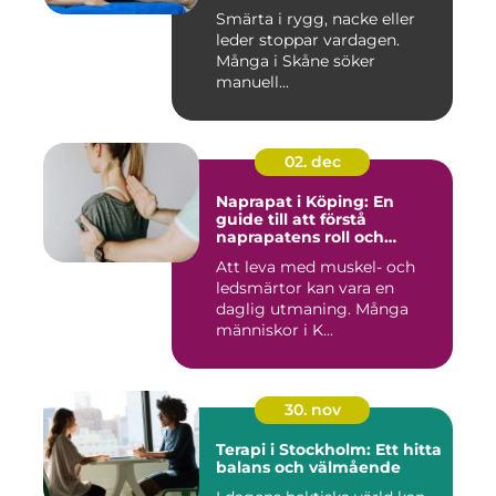
Smärta i rygg, nacke eller
leder stoppar vardagen.
Många i Skåne söker
manuell...
02. dec
Naprapat i Köping: En
guide till att förstå
naprapatens roll och
betydelse
Att leva med muskel- och
ledsmärtor kan vara en
daglig utmaning. Många
människor i K...
30. nov
Terapi i Stockholm: Ett hitta
balans och välmående