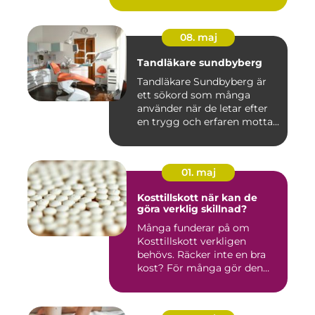
08. maj
Tandläkare sundbyberg
Tandläkare Sundbyberg är
ett sökord som många
använder när de letar efter
en trygg och erfaren motta...
01. maj
Kosttillskott när kan de
göra verklig skillnad?
Många funderar på om
Kosttillskott verkligen
behövs. Räcker inte en bra
kost? För många gör den
det....