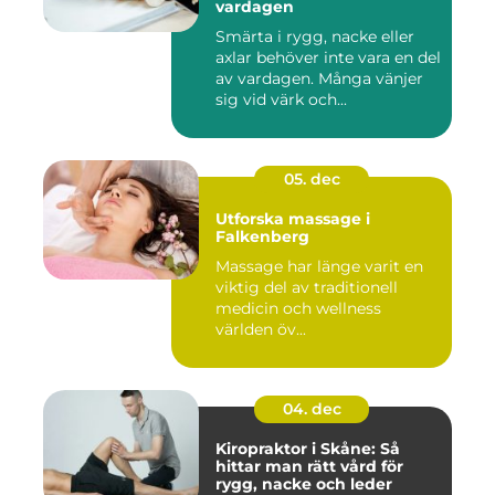
vardagen
Smärta i rygg, nacke eller
axlar behöver inte vara en del
av vardagen. Många vänjer
sig vid värk och...
05. dec
Utforska massage i
Falkenberg
Massage har länge varit en
viktig del av traditionell
medicin och wellness
världen öv...
04. dec
Kiropraktor i Skåne: Så
hittar man rätt vård för
rygg, nacke och leder