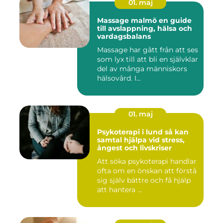
01. maj
Massage malmö en guide
till avslappning, hälsa och
vardagsbalans
Massage har gått från att ses
som lyx till att bli en självklar
del av många människors
hälsovård. I...
01. maj
Psykoterapi i lund så kan
samtal hjälpa vid stress,
ångest och livskriser
Att söka psykoterapi handlar
ofta om en önskan att förstå
sig själv bättre och få hjälp
att hantera ...