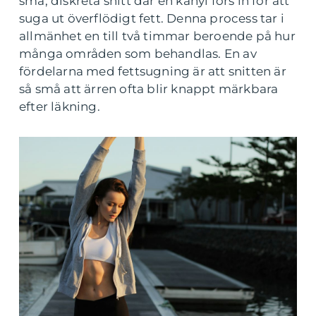
små, diskreta snitt där en kanyl förs in för att
suga ut överflödigt fett. Denna process tar i
allmänhet en till två timmar beroende på hur
många områden som behandlas. En av
fördelarna med fettsugning är att snitten är
så små att ärren ofta blir knappt märkbara
efter läkning.