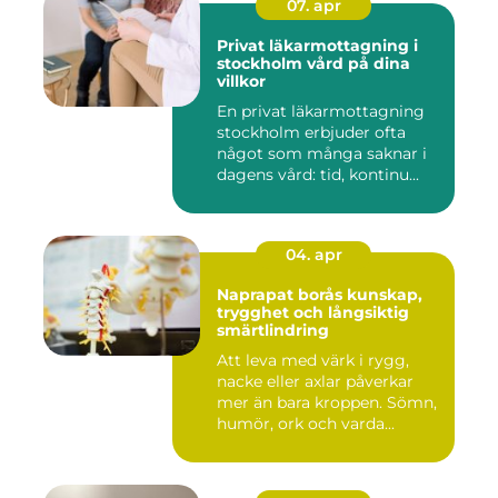
07. apr
Privat läkarmottagning i
stockholm vård på dina
villkor
En privat läkarmottagning
stockholm erbjuder ofta
något som många saknar i
dagens vård: tid, kontinu...
04. apr
Naprapat borås kunskap,
trygghet och långsiktig
smärtlindring
Att leva med värk i rygg,
nacke eller axlar påverkar
mer än bara kroppen. Sömn,
humör, ork och varda...