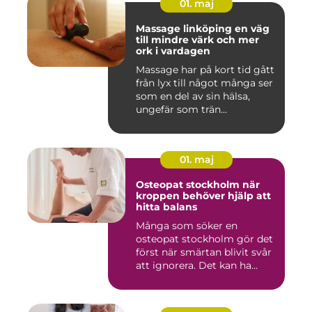
01. maj
Massage linköping en väg
till mindre värk och mer
ork i vardagen
Massage har på kort tid gått
från lyx till något många ser
som en del av sin hälsa,
ungefär som trän...
01. maj
Osteopat stockholm när
kroppen behöver hjälp att
hitta balans
Många som söker en
osteopat stockholm gör det
först när smärtan blivit svår
att ignorera. Det kan ha...