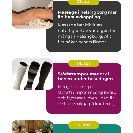
03. apr
Massage i helsingborg mer
än bara avkoppling
Massage har blivit en
naturlig del av vardagen för
många i Helsingborg. Allt
fler söker behandlingar...
01. apr
Stödstrumpor mer ork i
benen under hela dagen
Många förknippar
stödstrumpor med sjukvård
och flygresor, men i dag är
de lika vanliga på kontoret, ...
12. mar