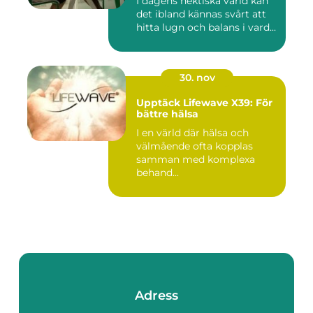
I dagens hektiska värld kan
det ibland kännas svårt att
hitta lugn och balans i vard...
30. nov
Upptäck Lifewave X39: För
bättre hälsa
I en värld där hälsa och
välmående ofta kopplas
samman med komplexa
behand...
Adress