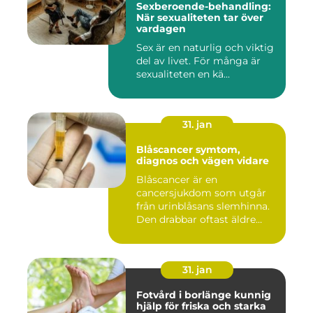
Sexberoende-behandling:
När sexualiteten tar över
vardagen
Sex är en naturlig och viktig
del av livet. För många är
sexualiteten en kä...
31. jan
Blåscancer symtom,
diagnos och vägen vidare
Blåscancer är en
cancersjukdom som utgår
från urinblåsans slemhinna.
Den drabbar oftast äldre
person...
31. jan
Fotvård i borlänge kunnig
hjälp för friska och starka