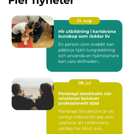
Fler nyheter
01. aug
Hlr utbildning i karlskrona
kunskap som räddar liv
En person som snabbt kan
påbörja hjärt-lungräddning
och använda en hjärtstartare
kan vara skillnaden...
08. jul
Parterapi stockholm när
relationer behöver
professionellt stöd
Parterapi Stockholm är ett
vanligt sökord för par som
upplever att relationens
vardag har blivit svå...