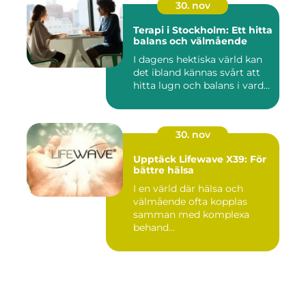
30. nov
Terapi i Stockholm: Ett hitta
balans och välmående
I dagens hektiska värld kan
det ibland kännas svårt att
hitta lugn och balans i vard...
30. nov
Upptäck Lifewave X39: För
bättre hälsa
I en värld där hälsa och
välmående ofta kopplas
samman med komplexa
behand...