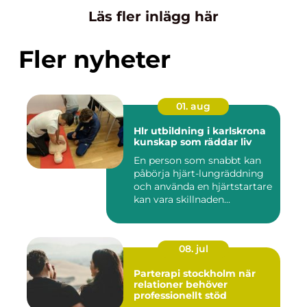
Läs fler inlägg här
Fler nyheter
01. aug
Hlr utbildning i karlskrona
kunskap som räddar liv
En person som snabbt kan
påbörja hjärt-lungräddning
och använda en hjärtstartare
kan vara skillnaden...
08. jul
Parterapi stockholm när
relationer behöver
professionellt stöd