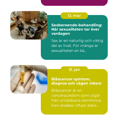
12. mar
Sexberoende-behandling:
När sexualiteten tar över
vardagen
Sex är en naturlig och viktig
del av livet. För många är
sexualiteten en kä...
31. jan
Blåscancer symtom,
diagnos och vägen vidare
Blåscancer är en
cancersjukdom som utgår
från urinblåsans slemhinna.
Den drabbar oftast äldre
person...