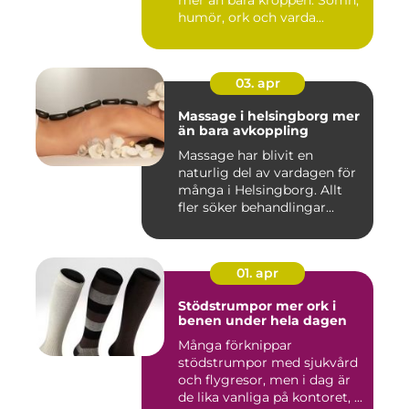
humör, ork och varda...
03. apr
Massage i helsingborg mer
än bara avkoppling
Massage har blivit en
naturlig del av vardagen för
många i Helsingborg. Allt
fler söker behandlingar...
01. apr
Stödstrumpor mer ork i
benen under hela dagen
Många förknippar
stödstrumpor med sjukvård
och flygresor, men i dag är
de lika vanliga på kontoret, ...