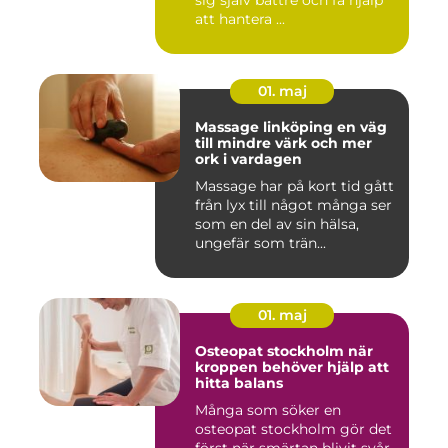
att hantera ...
01. maj
Massage linköping en väg
till mindre värk och mer
ork i vardagen
Massage har på kort tid gått
från lyx till något många ser
som en del av sin hälsa,
ungefär som trän...
01. maj
Osteopat stockholm när
kroppen behöver hjälp att
hitta balans
Många som söker en
osteopat stockholm gör det
först när smärtan blivit svår