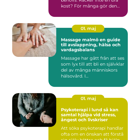
kost? För många gör den
det....
01. maj
Massage malmö en guide
till avslappning, hälsa och
vardagsbalans
Massage har gått från att ses
som lyx till att bli en självklar
del av många människors
hälsovård. I...
01. maj
Psykoterapi i lund så kan
samtal hjälpa vid stress,
ångest och livskriser
Att söka psykoterapi handlar
ofta om en önskan att förstå
sig själv bättre och få hjälp