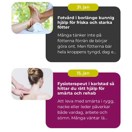
31. jan
Fotvård i borlänge kunnig
hjälp för friska och starka
fötter
Många tänker inte på
fötterna förrän de börjar
göra ont. Men fötterna bär
hela kroppens tyngd, dag e...
15. jan
Fysioterapeut i karlstad så
hittar du rätt hjälp för
smärta och rehab
Att leva med smärta i rygg,
nacke eller leder påverkar
både vardag, arbete och
sömn. Många väntar lä...