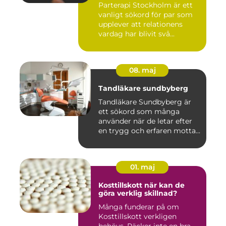
Parterapi Stockholm är ett
vanligt sökord för par som
upplever att relationens
vardag har blivit svå...
08. maj
Tandläkare sundbyberg
Tandläkare Sundbyberg är
ett sökord som många
använder när de letar efter
en trygg och erfaren motta...
01. maj
Kosttillskott när kan de
göra verklig skillnad?
Många funderar på om
Kosttillskott verkligen
behövs. Räcker inte en bra