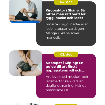
04. dec
Kiropraktor i Skåne: Så
hittar man rätt vård för
rygg, nacke och leder
Smärta i rygg, nacke eller
leder stoppar vardagen.
Många i Skåne söker
manuell...
02. dec
Naprapat i Köping: En
guide till att förstå
naprapatens roll och
betydelse
Att leva med muskel- och
ledsmärtor kan vara en
daglig utmaning. Många
människor i K...