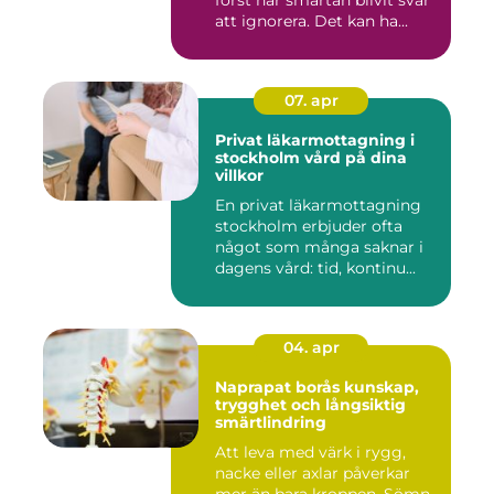
att ignorera. Det kan ha...
07. apr
Privat läkarmottagning i
stockholm vård på dina
villkor
En privat läkarmottagning
stockholm erbjuder ofta
något som många saknar i
dagens vård: tid, kontinu...
04. apr
Naprapat borås kunskap,
trygghet och långsiktig
smärtlindring
Att leva med värk i rygg,
nacke eller axlar påverkar
mer än bara kroppen. Sömn,