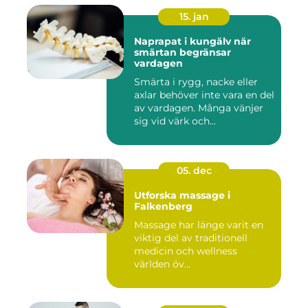
15. jan
Naprapat i kungälv när
smärtan begränsar
vardagen
Smärta i rygg, nacke eller
axlar behöver inte vara en del
av vardagen. Många vänjer
sig vid värk och...
05. dec
Utforska massage i
Falkenberg
Massage har länge varit en
viktig del av traditionell
medicin och wellness
världen öv...