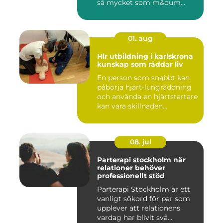
så mycket som m&oum...
01. aug
Hlr utbildning i karlskrona
kunskap som räddar liv
En person som snabbt kan
påbörja hjärt-lungräddning
och använda en hjärtstartare
kan vara skillnaden...
08. jul
Parterapi stockholm när
relationer behöver
professionellt stöd
Parterapi Stockholm är ett
vanligt sökord för par som
upplever att relationens
vardag har blivit svå...