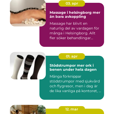
03. apr
Massage i helsingborg mer
än bara avkoppling
Massage har blivit en
naturlig del av vardagen för
många i Helsingborg. Allt
fler söker behandlingar...
01. apr
Stödstrumpor mer ork i
benen under hela dagen
Många förknippar
stödstrumpor med sjukvård
och flygresor, men i dag är
de lika vanliga på kontoret, ...
12. mar