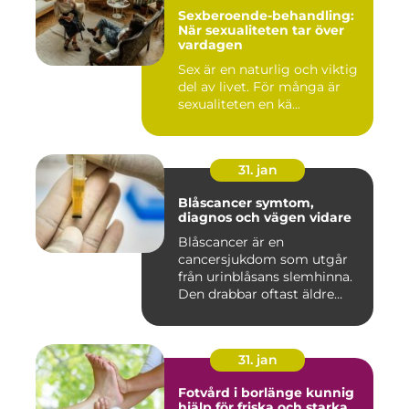
Sexberoende-behandling:
När sexualiteten tar över
vardagen
Sex är en naturlig och viktig
del av livet. För många är
sexualiteten en kä...
31. jan
Blåscancer symtom,
diagnos och vägen vidare
Blåscancer är en
cancersjukdom som utgår
från urinblåsans slemhinna.
Den drabbar oftast äldre
person...
31. jan
Fotvård i borlänge kunnig
hjälp för friska och starka