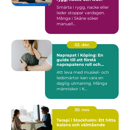
Smärta i rygg, nacke eller
leder stoppar vardagen.
Många i Skåne söker
manuell...
02. dec
Naprapat i Köping: En
guide till att förstå
naprapatens roll och
betydelse
Att leva med muskel- och
ledsmärtor kan vara en
daglig utmaning. Många
människor i K...
30. nov
Terapi i Stockholm: Ett hitta
balans och välmående