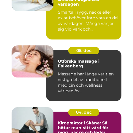
vardagen
Smärta i rygg, nacke eller
axlar behöver inte vara en del
av vardagen. Många vänjer
sig vid värk och...
05. dec
Utforska massage i
Falkenberg
Massage har länge varit en
viktig del av traditionell
medicin och wellness
världen öv...
04. dec
Kiropraktor i Skåne: Så
hittar man rätt vård för
rygg, nacke och leder