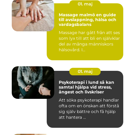
01. maj
Massage malmö en guide
till avslappning, hälsa och
vardagsbalans
Massage har gått från att ses
som lyx till att bli en självklar
del av många människors
hälsovård. I...
01. maj
Psykoterapi i lund så kan
samtal hjälpa vid stress,
ångest och livskriser
Att söka psykoterapi handlar
ofta om en önskan att förstå
sig själv bättre och få hjälp
att hantera ...