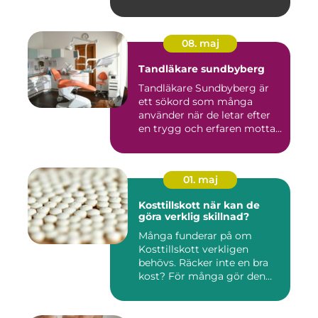
08. maj
Tandläkare sundbyberg
Tandläkare Sundbyberg är
ett sökord som många
använder när de letar efter
en trygg och erfaren motta...
01. maj
Kosttillskott när kan de
göra verklig skillnad?
Många funderar på om
Kosttillskott verkligen
behövs. Räcker inte en bra
kost? För många gör den
det....