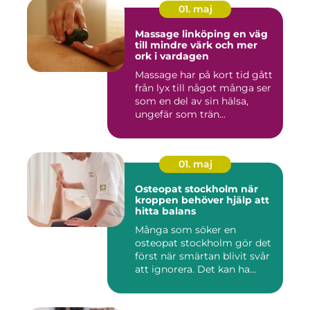
01. maj
Massage linköping en väg
till mindre värk och mer
ork i vardagen
Massage har på kort tid gått
från lyx till något många ser
som en del av sin hälsa,
ungefär som trän...
01. maj
Osteopat stockholm när
kroppen behöver hjälp att
hitta balans
Många som söker en
osteopat stockholm gör det
först när smärtan blivit svår
att ignorera. Det kan ha...