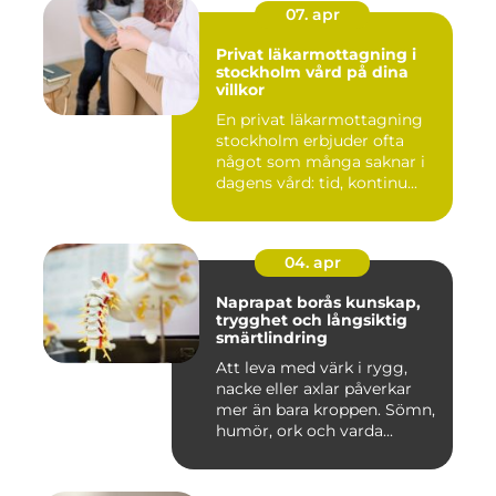
07. apr
Privat läkarmottagning i
stockholm vård på dina
villkor
En privat läkarmottagning
stockholm erbjuder ofta
något som många saknar i
dagens vård: tid, kontinu...
04. apr
Naprapat borås kunskap,
trygghet och långsiktig
smärtlindring
Att leva med värk i rygg,
nacke eller axlar påverkar
mer än bara kroppen. Sömn,
humör, ork och varda...