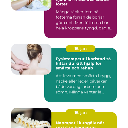
fötter
Många tänker inte på
fötterna förrän de börjar
göra ont. Men fötterna bär
hela kroppens tyngd, dag e...
15. jan
Fysioterapeut i karlstad så
hittar du rätt hjälp för
smärta och rehab
Att leva med smärta i rygg,
nacke eller leder påverkar
både vardag, arbete och
sömn. Många väntar lä...
15. jan
Naprapat i kungälv när
smärtan begränsar