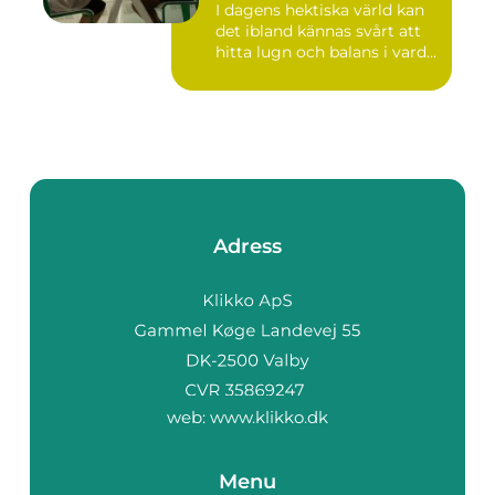
I dagens hektiska värld kan
det ibland kännas svårt att
hitta lugn och balans i vard...
Adress
web:
www.klikko.dk
Menu