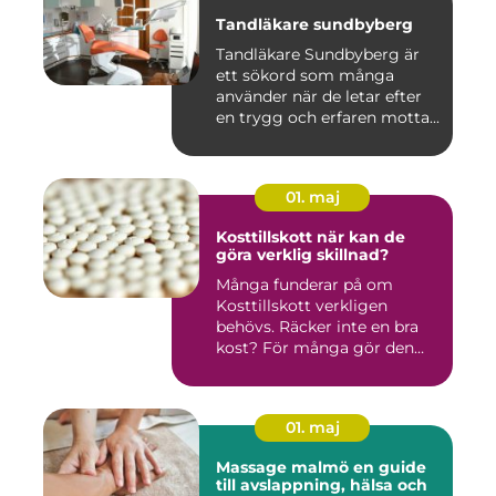
Tandläkare sundbyberg
Tandläkare Sundbyberg är
ett sökord som många
använder när de letar efter
en trygg och erfaren motta...
01. maj
Kosttillskott när kan de
göra verklig skillnad?
Många funderar på om
Kosttillskott verkligen
behövs. Räcker inte en bra
kost? För många gör den
det....
01. maj
Massage malmö en guide
till avslappning, hälsa och