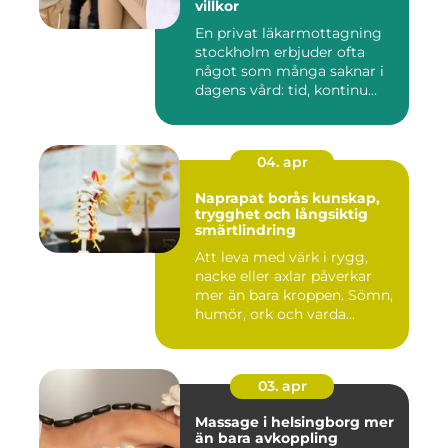
villkor
En privat läkarmottagning
stockholm erbjuder ofta
något som många saknar i
dagens vård: tid, kontinu...
04. apr
Naprapat borås kunskap,
trygghet och långsiktig
smärtlindring
Att leva med värk i rygg,
nacke eller axlar påverkar
mer än bara kroppen. Sömn,
humör, ork och varda...
03. apr
Massage i helsingborg mer
än bara avkoppling