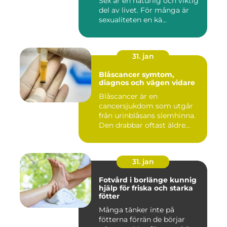
Sex är en naturlig och viktig
del av livet. För många är
sexualiteten en kä...
31. jan
Blåscancer symtom,
diagnos och vägen vidare
Blåscancer är en
cancersjukdom som utgår
från urinblåsans slemhinna.
Den drabbar oftast äldre
person...
31. jan
Fotvård i borlänge kunnig
hjälp för friska och starka
fötter
Många tänker inte på
fötterna förrän de börjar