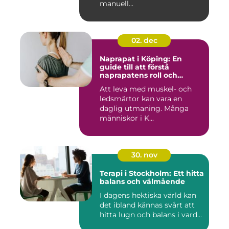
manuell...
02. dec
Naprapat i Köping: En
guide till att förstå
naprapatens roll och
betydelse
Att leva med muskel- och
ledsmärtor kan vara en
daglig utmaning. Många
människor i K...
30. nov
Terapi i Stockholm: Ett hitta
balans och välmående
I dagens hektiska värld kan
det ibland kännas svårt att
hitta lugn och balans i vard...