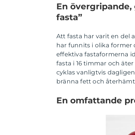
En övergripande, 
fasta”
Att fasta har varit en de
har funnits i olika forme
effektiva fastaformerna i
fasta i 16 timmar och äte
cyklas vanligtvis dagligen,
bränna fett och återhämta
En omfattande pre