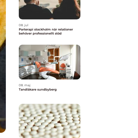
08. jul
Parterapi stockholm när relationer
behöver professionellt stöd
08. maj
Tandläkare sundbyberg