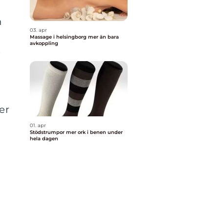
h
03. apr
Massage i helsingborg mer än bara
avkoppling
s
er
01. apr
Stödstrumpor mer ork i benen under
hela dagen