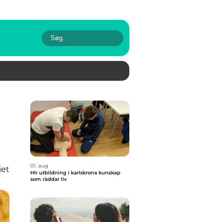
01. aug
iet
Hlr utbildning i karlskrona kunskap
som räddar liv