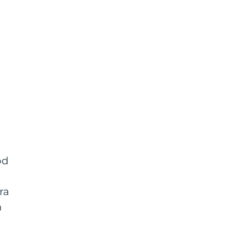
od
ra
n