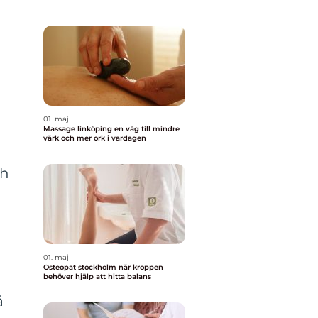
01. maj
Massage linköping en väg till mindre
värk och mer ork i vardagen
ch
01. maj
Osteopat stockholm när kroppen
behöver hjälp att hitta balans
å