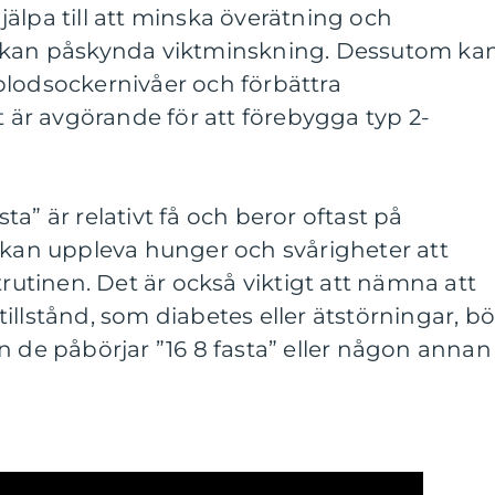
älpa till att minska överätning och
 tur kan påskynda viktminskning. Dessutom ka
a blodsockernivåer och förbättra
t är avgörande för att förebygga typ 2-
a” är relativt få och beror oftast på
 kan uppleva hunger och svårigheter att
trutinen. Det är också viktigt att nämna att
illstånd, som diabetes eller ätstörningar, bö
n de påbörjar ”16 8 fasta” eller någon annan