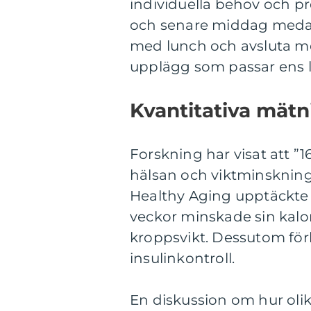
individuella behov och pre
och senare middag medan
med lunch och avsluta me
upplägg som passar ens li
Kvantitativa mätn
Forskning har visat att ”16
hälsan och viktminskninge
Healthy Aging upptäckte a
veckor minskade sin kalor
kroppsvikt. Dessutom för
insulinkontroll.
En diskussion om hur olika