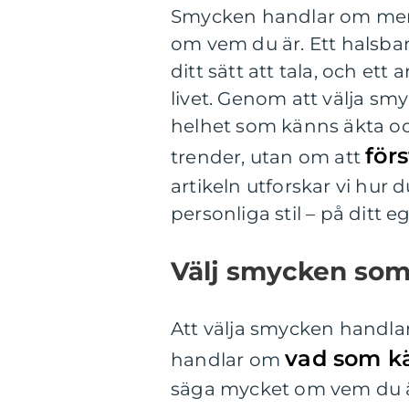
Smycken handlar om mer 
om vem du är. Ett halsban
ditt sätt att tala, och et
livet. Genom att välja sm
helhet som känns äkta oc
för
trender, utan om att
artikeln utforskar vi hur
personliga stil – på ditt eg
Välj smycken som 
Att välja smycken handla
vad som kä
handlar om
säga mycket om vem du är,