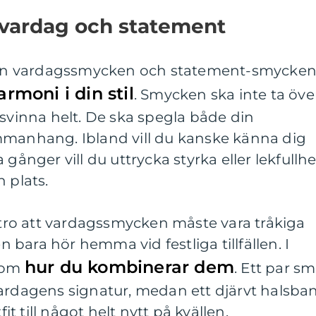
 vardag och statement
ellan vardagssmycken och statement-smycke
rmoni i din stil
. Smycken ska inte ta öve
rsvinna helt. De ska spegla både din
mmanhang. Ibland vill du kanske känna dig
 gånger vill du uttrycka styrka eller lekfullhe
 plats.
t tro att vardagssmycken måste vara tråkiga
bara hör hemma vid festliga tillfällen. I
hur du kombinerar dem
t om
. Ett par s
vardagens signatur, medan ett djärvt halsba
 till något helt nytt på kvällen.