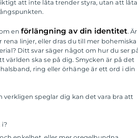
ktigt att inte låta trender styra, utan att låta
tgångspunkten.
förlängning av din identitet
som en
. Är
 rena linjer, eller dras du till mer bohemiska
rial? Ditt svar säger något om hur du ser p
att världen ska se på dig. Smycken är på det
 halsband, ring eller örhänge är ett ord i din
 verkligen speglar dig kan det vara bra att
 i?
och enkelhet, eller mer oregelbundna