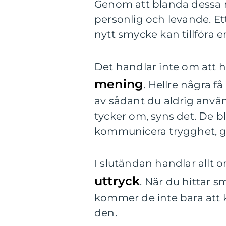
Genom att blanda dessa n
personlig och levande. E
nytt smycke kan tillföra e
Det handlar inte om att 
mening
. Hellre några f
av sådant du aldrig anvä
tycker om, syns det. De bli
kommunicera trygghet, g
I slutändan handlar allt
uttryck
. När du hittar
kommer de inte bara att k
den.