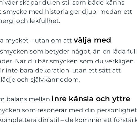
ivåer skapar du en stil som både känns
tt smycke med historia ger djup, medan ett
nergi och lekfullhet.
välja med
ha mycket – utan om att
å smycken som betyder något, än en låda full
nder. När du bär smycken som du verkligen
r inte bara dekoration, utan ett sätt att
lädje och självkännedom.
inre känsla och yttre
 om balans mellan
 smycken som resonerar med din personlighe
omplettera din stil – de kommer att förstär