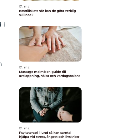
01. maj
Kosttillskott när kan de göra verklig
skillnad?
 i
a
n
01. maj
Massage malmö en guide till
avslappning, hälsa och vardagsbalans
01. maj
Psykoterapi i lund så kan samtal
hjälpa vid stress, ångest och livskriser