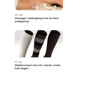
03. apr
Massage i helsingborg mer än bara
avkoppling
01. apr
t
Stödstrumpor mer ork i benen under
hela dagen