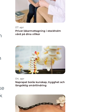
07. apr
Privat läkarmottagning i stockholm
n
vård på dina villkor
m
04. apr
Naprapat borås kunskap, trygghet och
långsiktig smärtlindring
ke
k