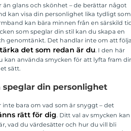
än glans och skönhet – de berättar något
d kan visa din personlighet lika tydligt som
t armband kan bära minnen från en särskild tid
ycken som speglar din stil kan du skapa en
h genomtänkt. Det handlar inte om att följ
stärka det som redan är du
. I den här
 du kan använda smycken för att lyfta fram di
et sätt.
speglar din personlighet
r inte bara om vad som är snyggt – det
nns rätt för dig
. Ditt val av smycken kan
 vad du värdesätter och hur du vill bli