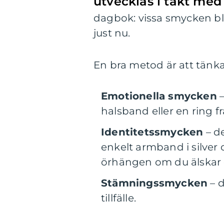
utvecklas i takt med 
dagbok: vissa smycken bli
just nu.
En bra metod är att tänka
Emotionella smycken
–
halsband eller en ring f
Identitetssmycken
– de
enkelt armband i silver 
örhängen om du älskar 
Stämningssmycken
– d
tillfälle.