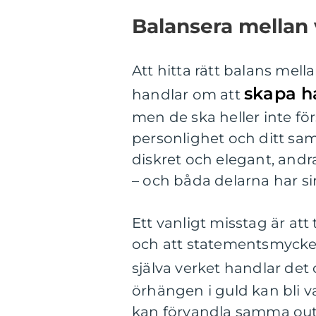
Balansera mellan
Att hitta rätt balans m
skapa ha
handlar om att
men de ska heller inte fö
personlighet och ditt sa
diskret och elegant, andra
– och båda delarna har sin
Ett vanligt misstag är at
och att statementsmycken 
själva verket handlar de
örhängen i guld kan bli 
kan förvandla samma outfit