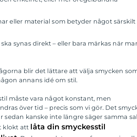
ar eller material som betyder något särskilt
 ska synas direkt – eller bara märkas när ma
rågorna blir det lättare att välja smycken so
ågon annans idé om stil.
stil måste vara något konstant, men
ndras över tid – precis som vi gör. Det smyc
år sedan kanske inte längre säger samma sa
låta din smyckesstil
 klokt att