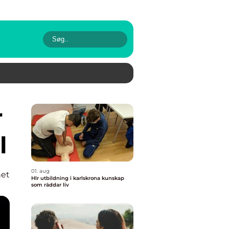
l
01. aug
et
Hlr utbildning i karlskrona kunskap
som räddar liv