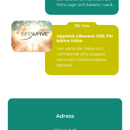
hitta lugn och balans i vard...
30. nov
Upptäck Lifewave X39: För
bättre hälsa
I en värld där hälsa och
välmående ofta kopplas
samman med komplexa
behand...
Adress