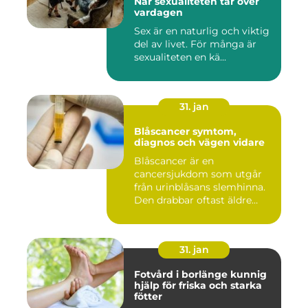
När sexualiteten tar över
vardagen
Sex är en naturlig och viktig
del av livet. För många är
sexualiteten en kä...
31. jan
Blåscancer symtom,
diagnos och vägen vidare
Blåscancer är en
cancersjukdom som utgår
från urinblåsans slemhinna.
Den drabbar oftast äldre
person...
31. jan
Fotvård i borlänge kunnig
hjälp för friska och starka
fötter