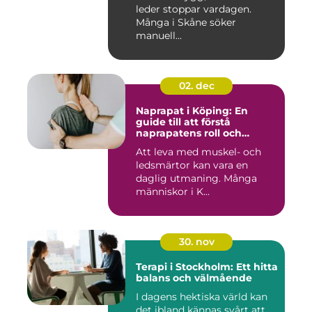
leder stoppar vardagen.
Många i Skåne söker
manuell...
02. dec
Naprapat i Köping: En
guide till att förstå
naprapatens roll och
betydelse
Att leva med muskel- och
ledsmärtor kan vara en
daglig utmaning. Många
människor i K...
30. nov
Terapi i Stockholm: Ett hitta
balans och välmående
I dagens hektiska värld kan
det ibland kännas svårt att