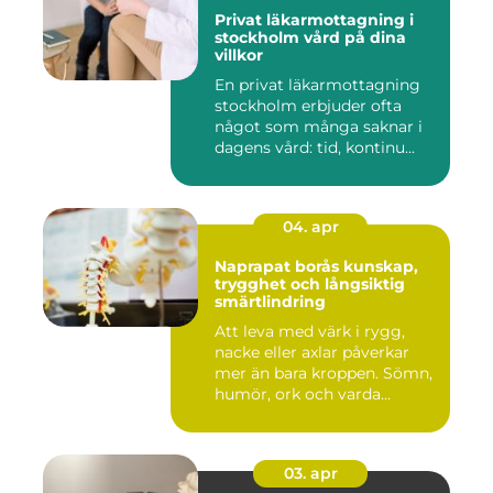
Privat läkarmottagning i
stockholm vård på dina
villkor
En privat läkarmottagning
stockholm erbjuder ofta
något som många saknar i
dagens vård: tid, kontinu...
04. apr
Naprapat borås kunskap,
trygghet och långsiktig
smärtlindring
Att leva med värk i rygg,
nacke eller axlar påverkar
mer än bara kroppen. Sömn,
humör, ork och varda...
03. apr