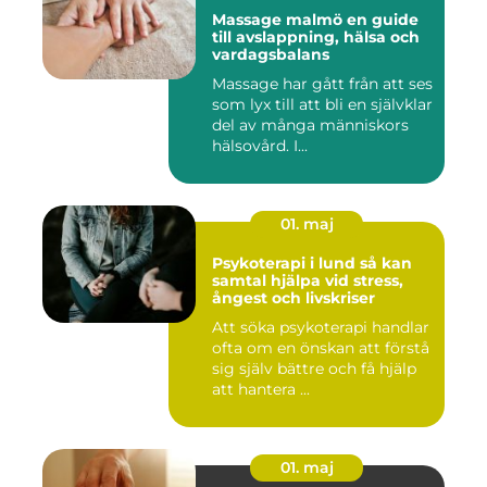
Massage malmö en guide
till avslappning, hälsa och
vardagsbalans
Massage har gått från att ses
som lyx till att bli en självklar
del av många människors
hälsovård. I...
01. maj
Psykoterapi i lund så kan
samtal hjälpa vid stress,
ångest och livskriser
Att söka psykoterapi handlar
ofta om en önskan att förstå
sig själv bättre och få hjälp
att hantera ...
01. maj