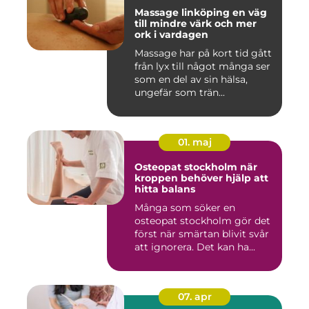
Massage linköping en väg
till mindre värk och mer
ork i vardagen
Massage har på kort tid gått
från lyx till något många ser
som en del av sin hälsa,
ungefär som trän...
01. maj
Osteopat stockholm när
kroppen behöver hjälp att
hitta balans
Många som söker en
osteopat stockholm gör det
först när smärtan blivit svår
att ignorera. Det kan ha...
07. apr