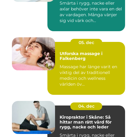
Smärta i rygg, nacke eller
axlar behöver inte vara en del
av vardagen. Många vänjer
sig vid värk och...
05. dec
Utforska massage i
Falkenberg
Massage har länge varit en
viktig del av traditionell
medicin och wellness
världen öv...
04. dec
Kiropraktor i Skåne: Så
hittar man rätt vård för
rygg, nacke och leder
Smärta i rygg, nacke eller