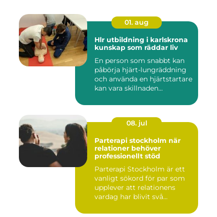
01. aug
Hlr utbildning i karlskrona
kunskap som räddar liv
En person som snabbt kan
påbörja hjärt-lungräddning
och använda en hjärtstartare
kan vara skillnaden...
08. jul
Parterapi stockholm när
relationer behöver
professionellt stöd
Parterapi Stockholm är ett
vanligt sökord för par som
upplever att relationens
vardag har blivit svå...