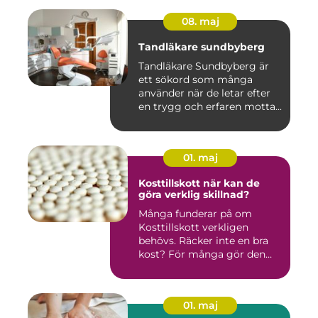
08. maj
Tandläkare sundbyberg
Tandläkare Sundbyberg är
ett sökord som många
använder när de letar efter
en trygg och erfaren motta...
01. maj
Kosttillskott när kan de
göra verklig skillnad?
Många funderar på om
Kosttillskott verkligen
behövs. Räcker inte en bra
kost? För många gör den
det....
01. maj