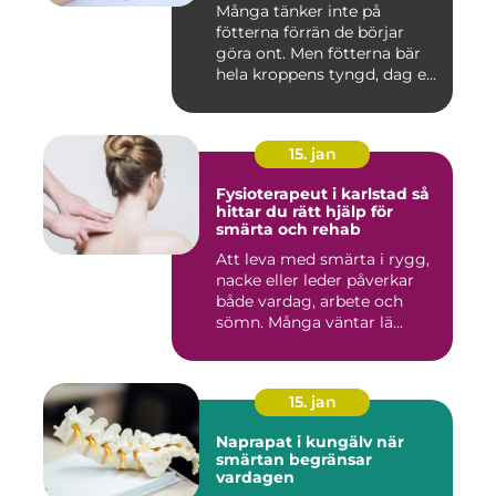
Många tänker inte på
fötterna förrän de börjar
göra ont. Men fötterna bär
hela kroppens tyngd, dag e...
15. jan
Fysioterapeut i karlstad så
hittar du rätt hjälp för
smärta och rehab
Att leva med smärta i rygg,
nacke eller leder påverkar
både vardag, arbete och
sömn. Många väntar lä...
15. jan
Naprapat i kungälv när
smärtan begränsar
vardagen