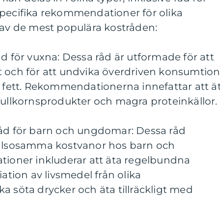
specifika rekommendationer för olika
 av de mest populära kostråden:
åd för vuxna: Dessa råd är utformade för att
t och för att undvika överdriven konsumtio
t fett. Rekommendationerna innefattar att ä
fullkornsprodukter och magra proteinkällor.
råd för barn och ungdomar: Dessa råd
hälsosamma kostvanor hos barn och
oner inkluderar att äta regelbundna
iation av livsmedel från olika
a söta drycker och äta tillräckligt med