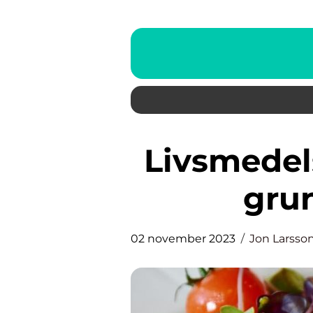
Livsmedelsverket kostråd: En
grun
02 november 2023
Jon Larsso