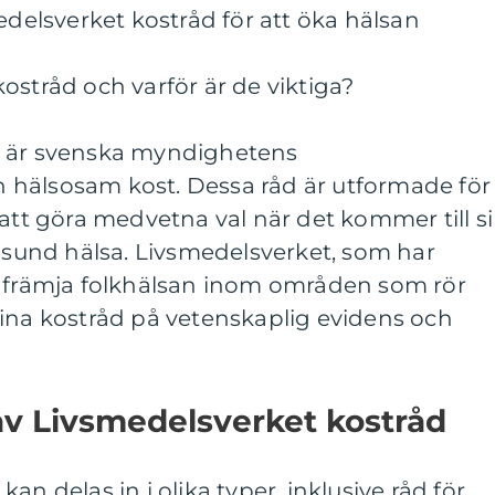
edelsverket kostråd för att öka hälsan
ostråd och varför är de viktiga?
d är svenska myndighetens
hälsosam kost. Dessa råd är utformade för
 att göra medvetna val när det kommer till s
n sund hälsa. Livsmedelsverket, som har
h främja folkhälsan inom områden som rör
sina kostråd på vetenskaplig evidens och
av Livsmedelsverket kostråd
an delas in i olika typer, inklusive råd för