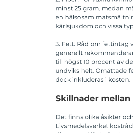
minst 25 gram, medan män 
en hälsosam matsmältning
kärlsjukdom och vissa typ
3. Fett: Råd om fettintag
generellt rekommenderar 
till högst 10 procent av d
undviks helt. Omättade fet
dock inkluderas i kosten.
Skillnader mellan
Det finns olika åsikter 
Livsmedelsverket kostråd. 