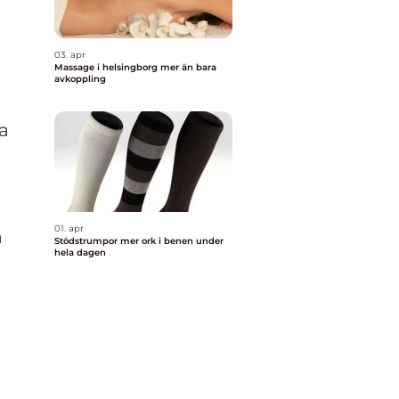
03. apr
Massage i helsingborg mer än bara
avkoppling
a
01. apr
a
Stödstrumpor mer ork i benen under
hela dagen