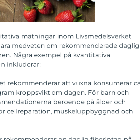
titativa mätningar inom Livsmedelsverket
att vara medveten om rekommenderade daglig
nen. Några exempel på kvantitativa
 inkluderar:
rket rekommenderar att vuxna konsumerar c
ogram kroppsvikt om dagen. För barn och
mmendationerna beroende på ålder och
 för cellreparation, muskeluppbyggnad och
nor rekommenderas en daglig fiberintag på