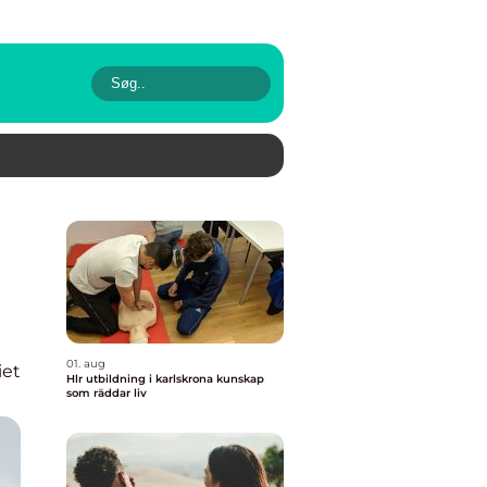
01. aug
iet
Hlr utbildning i karlskrona kunskap
som räddar liv