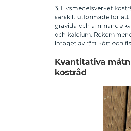
3. Livsmedelsverket kost
särskilt utformade för a
gravida och ammande kvinn
och kalcium. Rekommenda
intaget av rått kött och fi
Kvantitativa mät
kostråd