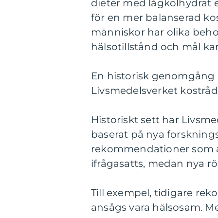
dieter med lågkolhydrat 
för en mer balanserad kos
människor har olika behov
hälsotillstånd och mål ka
En historisk genomgång a
Livsmedelsverket kostråd
Historiskt sett har Livsm
baserat på nya forskningsr
rekommendationer som a
ifrågasatts, medan nya rön
Till exempel, tidigare re
ansågs vara hälsosam. Men