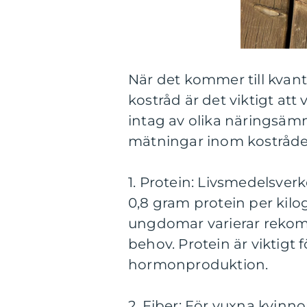
När det kommer till kvan
kostråd är det viktigt 
intag av olika näringsäm
mätningar inom kostråden
1. Protein: Livsmedelsve
0,8 gram protein per kil
ungdomar varierar reko
behov. Protein är viktigt
hormonproduktion.
2. Fiber: För vuxna kvin