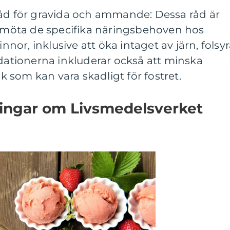
råd för gravida och ammande: Dessa råd är
tt möta de specifika näringsbehoven hos
or, inklusive att öka intaget av järn, folsy
tionerna inkluderar också att minska
sk som kan vara skadligt för fostret.
ningar om Livsmedelsverket