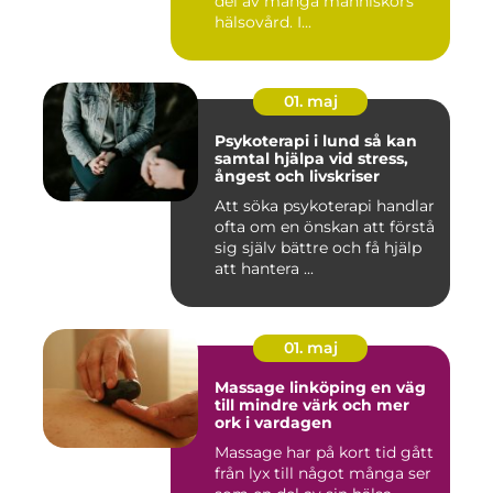
del av många människors
hälsovård. I...
01. maj
Psykoterapi i lund så kan
samtal hjälpa vid stress,
ångest och livskriser
Att söka psykoterapi handlar
ofta om en önskan att förstå
sig själv bättre och få hjälp
att hantera ...
01. maj
Massage linköping en väg
till mindre värk och mer
ork i vardagen
Massage har på kort tid gått
från lyx till något många ser