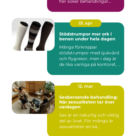
fler söker behandlingar...
01. apr
Stödstrumpor mer ork i
benen under hela dagen
Många förknippar
stödstrumpor med sjukvård
och flygresor, men i dag är
de lika vanliga på kontoret, ...
12. mar
Sexberoende-behandling:
När sexualiteten tar över
vardagen
Sex är en naturlig och viktig
del av livet. För många är
sexualiteten en kä...