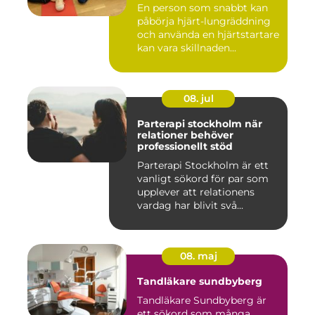
En person som snabbt kan
påbörja hjärt-lungräddning
och använda en hjärtstartare
kan vara skillnaden...
08. jul
Parterapi stockholm när
relationer behöver
professionellt stöd
Parterapi Stockholm är ett
vanligt sökord för par som
upplever att relationens
vardag har blivit svå...
08. maj
Tandläkare sundbyberg
Tandläkare Sundbyberg är
ett sökord som många