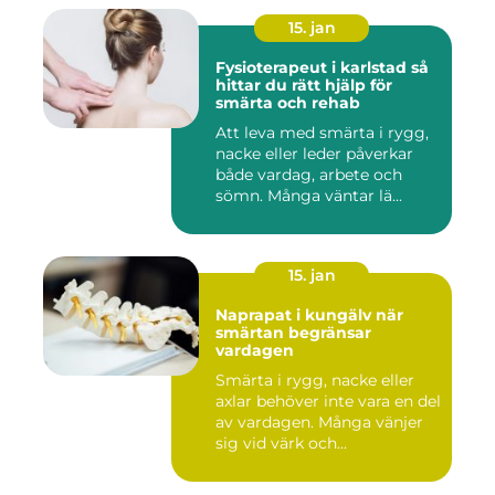
15. jan
Fysioterapeut i karlstad så
hittar du rätt hjälp för
smärta och rehab
Att leva med smärta i rygg,
nacke eller leder påverkar
både vardag, arbete och
sömn. Många väntar lä...
15. jan
Naprapat i kungälv när
smärtan begränsar
vardagen
Smärta i rygg, nacke eller
axlar behöver inte vara en del
av vardagen. Många vänjer
sig vid värk och...