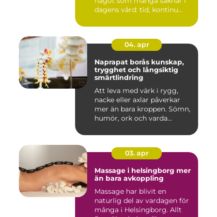
något som många saknar i
dagens vård: tid, kontinu...
04. apr
Naprapat borås kunskap,
trygghet och långsiktig
smärtlindring
Att leva med värk i rygg,
nacke eller axlar påverkar
mer än bara kroppen. Sömn,
humör, ork och varda...
03. apr
Massage i helsingborg mer
än bara avkoppling
Massage har blivit en
naturlig del av vardagen för
många i Helsingborg. Allt