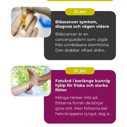
31. jan
Blåscancer symtom,
diagnos och vägen vidare
Blåscancer är en
cancersjukdom som utgår
från urinblåsans slemhinna.
Den drabbar oftast äldre
person...
31. jan
Fotvård i borlänge kunnig
hjälp för friska och starka
fötter
Många tänker inte på
fötterna förrän de börjar
göra ont. Men fötterna bär
hela kroppens tyngd, dag e...