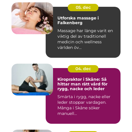
05. dec
Utforska massage i
Falkenberg
Massage har länge varit en
viktig del av traditionell
medicin och wellness
världen öv...
04. dec
Kiropraktor i Skåne: Så
hittar man rätt vård för
rygg, nacke och leder
Smärta i rygg, nacke eller
leder stoppar vardagen.
Många i Skåne söker
manuell...