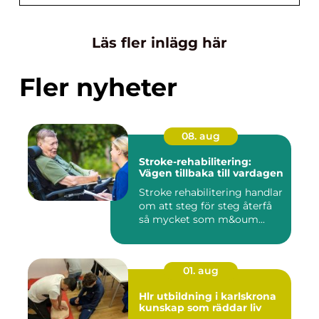
Läs fler inlägg här
Fler nyheter
08. aug
Stroke-rehabilitering:
Vägen tillbaka till vardagen
Stroke rehabilitering handlar
om att steg för steg återfå
så mycket som m&oum...
01. aug
Hlr utbildning i karlskrona
kunskap som räddar liv