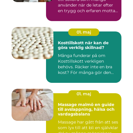
använder när de letar efter
en trygg och erfaren motta...
01. maj
Kosttillskott när kan de
göra verklig skillnad?
Många funderar på om
Kosttillskott verkligen
behövs. Räcker inte en bra
kost? För många gör den
det....
01. maj
Massage malmö en guide
till avslappning, hälsa och
vardagsbalans
Massage har gått från att ses
som lyx till att bli en självklar