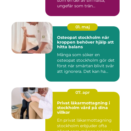
som en del av sin hälsa,
ungefär som trän...
01. maj
Osteopat stockholm när
kroppen behöver hjälp att
hitta balans
Många som söker en
osteopat stockholm gör det
först när smärtan blivit svår
att ignorera. Det kan ha...
07. apr
Privat läkarmottagning i
stockholm vård på dina
villkor
En privat läkarmottagning
stockholm erbjuder ofta