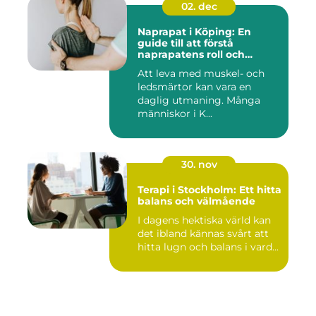
02. dec
Naprapat i Köping: En
guide till att förstå
naprapatens roll och
betydelse
Att leva med muskel- och
ledsmärtor kan vara en
daglig utmaning. Många
människor i K...
30. nov
Terapi i Stockholm: Ett hitta
balans och välmående
I dagens hektiska värld kan
det ibland kännas svårt att
hitta lugn och balans i vard...