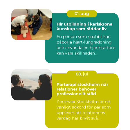
01. aug
Hlr utbildning i karlskrona
kunskap som räddar liv
En person som snabbt kan
påbörja hjärt-lungräddning
och använda en hjärtstartare
kan vara skillnaden...
08. jul
Parterapi stockholm när
relationer behöver
professionellt stöd
Parterapi Stockholm är ett
vanligt sökord för par som
upplever att relationens
vardag har blivit svå...