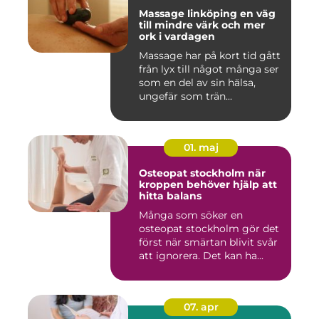
Massage linköping en väg
till mindre värk och mer
ork i vardagen
Massage har på kort tid gått
från lyx till något många ser
som en del av sin hälsa,
ungefär som trän...
01. maj
Osteopat stockholm när
kroppen behöver hjälp att
hitta balans
Många som söker en
osteopat stockholm gör det
först när smärtan blivit svår
att ignorera. Det kan ha...
07. apr