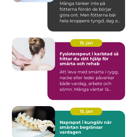
Många tänker inte på
fötterna förrän de börjar
göra ont. Men fötterna bär
hela kroppens tyngd, dag e...
15. jan
Fysioterapeut i karlstad så
hittar du rätt hjälp för
smärta och rehab
Att leva med smärta i rygg,
nacke eller leder påverkar
både vardag, arbete och
sömn. Många väntar lä...
15. jan
Naprapat i kungälv när
smärtan begränsar
vardagen