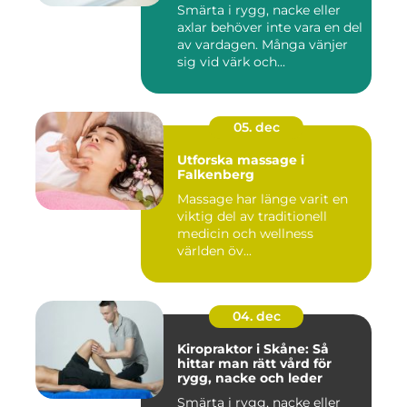
Smärta i rygg, nacke eller
axlar behöver inte vara en del
av vardagen. Många vänjer
sig vid värk och...
05. dec
Utforska massage i
Falkenberg
Massage har länge varit en
viktig del av traditionell
medicin och wellness
världen öv...
04. dec
Kiropraktor i Skåne: Så
hittar man rätt vård för
rygg, nacke och leder
Smärta i rygg, nacke eller