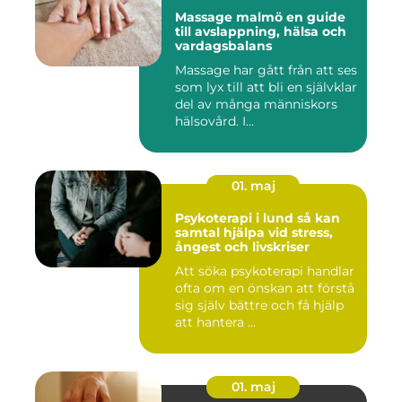
Massage malmö en guide
till avslappning, hälsa och
vardagsbalans
Massage har gått från att ses
som lyx till att bli en självklar
del av många människors
hälsovård. I...
01. maj
Psykoterapi i lund så kan
samtal hjälpa vid stress,
ångest och livskriser
Att söka psykoterapi handlar
ofta om en önskan att förstå
sig själv bättre och få hjälp
att hantera ...
01. maj