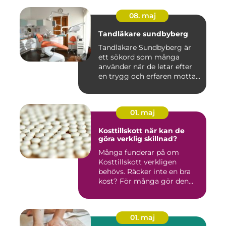
08. maj
Tandläkare sundbyberg
Tandläkare Sundbyberg är
ett sökord som många
använder när de letar efter
en trygg och erfaren motta...
01. maj
Kosttillskott när kan de
göra verklig skillnad?
Många funderar på om
Kosttillskott verkligen
behövs. Räcker inte en bra
kost? För många gör den
det....
01. maj