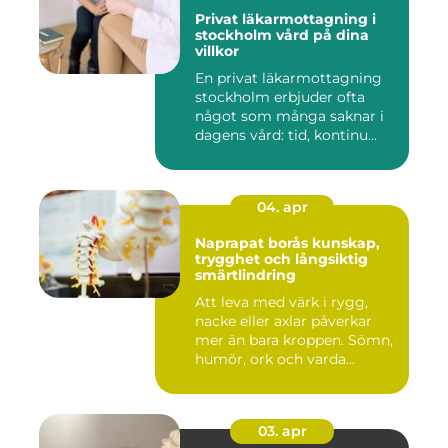
Privat läkarmottagning i
stockholm vård på dina
villkor
En privat läkarmottagning
stockholm erbjuder ofta
något som många saknar i
dagens vård: tid, kontinu...
04. apr
Naprapat borås kunskap,
trygghet och långsiktig
smärtlindring
Att leva med värk i rygg,
nacke eller axlar påverkar
mer än bara kroppen. Sömn,
humör, ork och varda...
03. apr