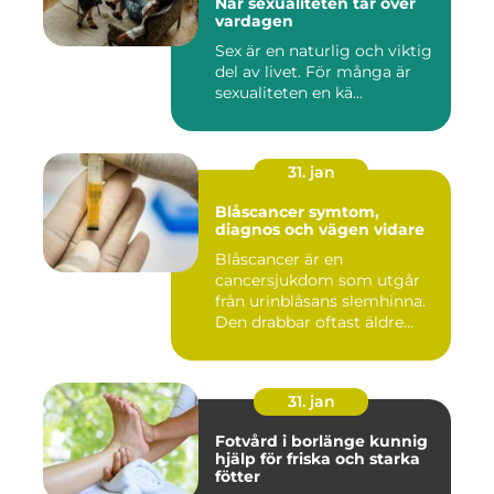
När sexualiteten tar över
vardagen
Sex är en naturlig och viktig
del av livet. För många är
sexualiteten en kä...
31. jan
Blåscancer symtom,
diagnos och vägen vidare
Blåscancer är en
cancersjukdom som utgår
från urinblåsans slemhinna.
Den drabbar oftast äldre
person...
31. jan
Fotvård i borlänge kunnig
hjälp för friska och starka
fötter