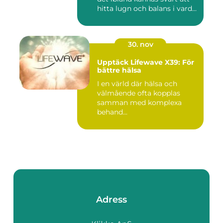
hitta lugn och balans i vard...
30. nov
Upptäck Lifewave X39: För
bättre hälsa
I en värld där hälsa och
välmående ofta kopplas
samman med komplexa
behand...
Adress