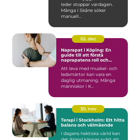
leder stoppar vardagen.
Många i Skåne söker
manuell...
02. dec
Naprapat i Köping: En
guide till att förstå
naprapatens roll och
betydelse
Att leva med muskel- och
ledsmärtor kan vara en
daglig utmaning. Många
människor i K...
30. nov
Terapi i Stockholm: Ett hitta
balans och välmående
I dagens hektiska värld kan
det ibland kännas svårt att