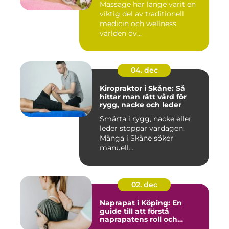
Massage har länge varit en
viktig del av traditionell
medicin och wellness
världen öv...
04. dec
Kiropraktor i Skåne: Så
hittar man rätt vård för
rygg, nacke och leder
Smärta i rygg, nacke eller
leder stoppar vardagen.
Många i Skåne söker
manuell...
02. dec
Naprapat i Köping: En
guide till att förstå
naprapatens roll och
betydelse