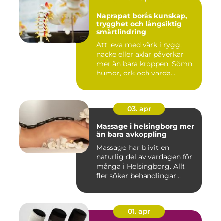
Naprapat borås kunskap,
trygghet och långsiktig
smärtlindring
Att leva med värk i rygg,
nacke eller axlar påverkar
mer än bara kroppen. Sömn,
humör, ork och varda...
03. apr
Massage i helsingborg mer
än bara avkoppling
Massage har blivit en
naturlig del av vardagen för
många i Helsingborg. Allt
fler söker behandlingar...
01. apr