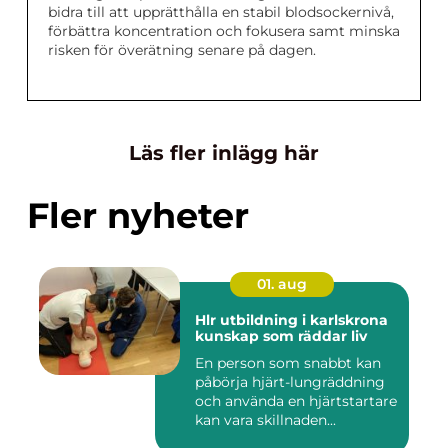
bidra till att upprätthålla en stabil blodsockernivå,
förbättra koncentration och fokusera samt minska
risken för överätning senare på dagen.
Läs fler inlägg här
Fler nyheter
01. aug
Hlr utbildning i karlskrona
kunskap som räddar liv
En person som snabbt kan
påbörja hjärt-lungräddning
och använda en hjärtstartare
kan vara skillnaden...