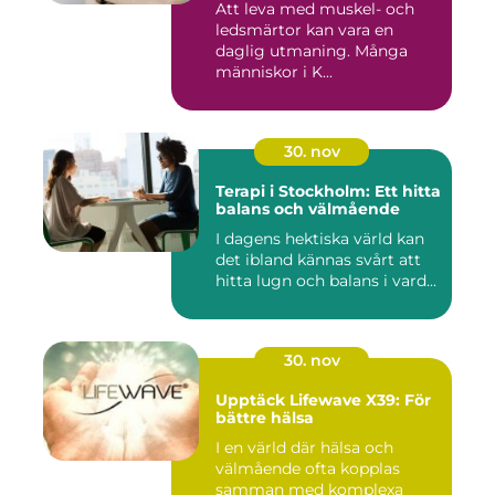
Att leva med muskel- och
ledsmärtor kan vara en
daglig utmaning. Många
människor i K...
30. nov
Terapi i Stockholm: Ett hitta
balans och välmående
I dagens hektiska värld kan
det ibland kännas svårt att
hitta lugn och balans i vard...
30. nov
Upptäck Lifewave X39: För
bättre hälsa
I en värld där hälsa och
välmående ofta kopplas
samman med komplexa