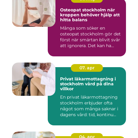
Osteopat stockholm när
kroppen behöver hjälp att
hitta balans
Många som söker en
osteopat stockholm gör det
först när smärtan blivit svår
att ignorera. Det kan ha...
07. apr
Privat läkarmottagning i
stockholm vård på dina
villkor
En privat läkarmottagning
stockholm erbjuder ofta
något som många saknar i
dagens vård: tid, kontinu...
04. apr