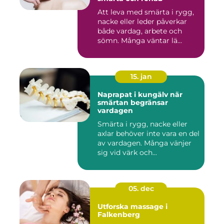
Att leva med smärta i rygg,
nacke eller leder påverkar
både vardag, arbete och
sömn. Många väntar lä...
15. jan
Naprapat i kungälv när
smärtan begränsar
vardagen
Smärta i rygg, nacke eller
axlar behöver inte vara en del
av vardagen. Många vänjer
sig vid värk och...
05. dec
Utforska massage i
Falkenberg