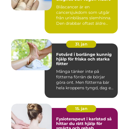
Blåscancer är en
cancersjukdom som utgår
från urinblåsans slemhinna.
Den drabbar oftast äldre
person...
31. jan
Fotvård i borlänge kunnig
hjälp för friska och starka
fötter
Många tänker inte på
fötterna förrän de börjar
göra ont. Men fötterna bär
hela kroppens tyngd, dag e...
15. jan
Fysioterapeut i karlstad så
hittar du rätt hjälp för
smärta och rehab