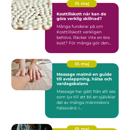
01. maj
Kosttillskott när kan de
göra verklig skillnad?
Många funderar på om
Kosttillskott verkligen
behövs. Räcker inte en bra
kost? För många gör den
det....
01. maj
Massage malmö en guide
till avslappning, hälsa och
vardagsbalans
Massage har gått från att ses
som lyx till att bli en självklar
del av många människors
hälsovård. I...
01. maj