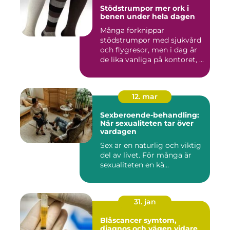
Stödstrumpor mer ork i
benen under hela dagen
Många förknippar
stödstrumpor med sjukvård
och flygresor, men i dag är
de lika vanliga på kontoret, ...
12. mar
Sexberoende-behandling:
När sexualiteten tar över
vardagen
Sex är en naturlig och viktig
del av livet. För många är
sexualiteten en kä...
31. jan
Blåscancer symtom,
diagnos och vägen vidare