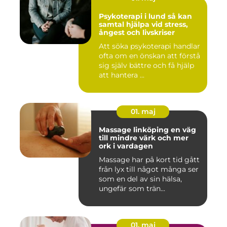
Psykoterapi i lund så kan
samtal hjälpa vid stress,
ångest och livskriser
Att söka psykoterapi handlar
ofta om en önskan att förstå
sig själv bättre och få hjälp
att hantera ...
01. maj
Massage linköping en väg
till mindre värk och mer
ork i vardagen
Massage har på kort tid gått
från lyx till något många ser
som en del av sin hälsa,
ungefär som trän...
01. maj