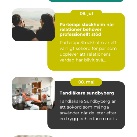
08. jul
Parterapi stockholm när
relationer behöver
professionellt stöd
Parterapi Stockholm är ett
vanligt sökord för par som
upplever att relationens
vardag har blivit svå...
08. maj
Tandläkare sundbyberg
Tandläkare Sundbyberg är
ett sökord som många
använder när de letar efter
en trygg och erfaren motta...