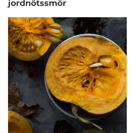
jordnötssmör