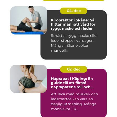
04. dec
Kiropraktor i Skåne: Så
hittar man rätt vård för
rygg, nacke och leder
Smärta i rygg, nacke eller
leder stoppar vardagen.
Många i Skåne söker
manuell...
02. dec
Naprapat i Köping: En
guide till att förstå
naprapatens roll och
betydelse
Att leva med muskel- och
ledsmärtor kan vara en
daglig utmaning. Många
människor i K...