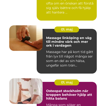
ofta om en önskan att förstå
sig själv bättre och få hjälp
att hantera ...
01. maj
Massage linköping en väg
till mindre värk och mer
ork i vardagen
Massage har på kort tid gått
från lyx till något många ser
som en del av sin hälsa,
ungefär som trän...
01. maj
Osteopat stockholm när
kroppen behöver hjälp att
hitta balans
Många som söker en