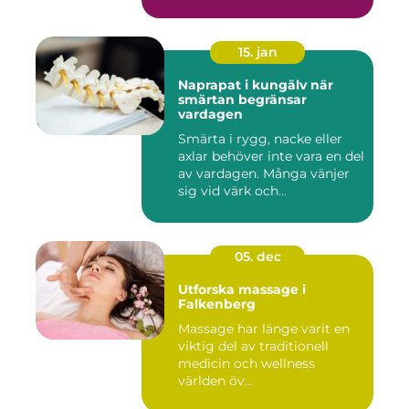
15. jan
Naprapat i kungälv när
smärtan begränsar
vardagen
Smärta i rygg, nacke eller
axlar behöver inte vara en del
av vardagen. Många vänjer
sig vid värk och...
05. dec
Utforska massage i
Falkenberg
Massage har länge varit en
viktig del av traditionell
medicin och wellness
världen öv...