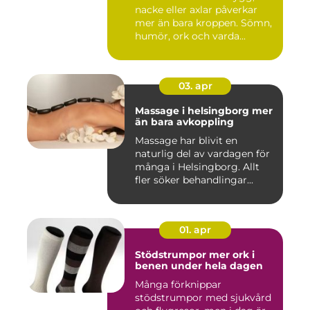
nacke eller axlar påverkar
mer än bara kroppen. Sömn,
humör, ork och varda...
03. apr
Massage i helsingborg mer
än bara avkoppling
Massage har blivit en
naturlig del av vardagen för
många i Helsingborg. Allt
fler söker behandlingar...
01. apr
Stödstrumpor mer ork i
benen under hela dagen
Många förknippar
stödstrumpor med sjukvård