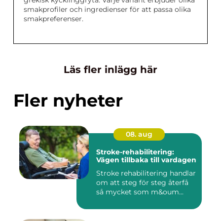
grekisk kycklinggryta. Varje variant erbjuder olika
smakprofiler och ingredienser för att passa olika
smakpreferenser.
Läs fler inlägg här
Fler nyheter
08. aug
Stroke-rehabilitering:
Vägen tillbaka till vardagen
Stroke rehabilitering handlar
om att steg för steg återfå
så mycket som m&oum...