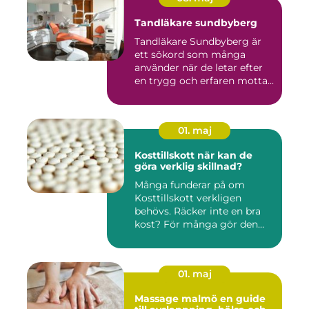
Tandläkare sundbyberg
Tandläkare Sundbyberg är
ett sökord som många
använder när de letar efter
en trygg och erfaren motta...
01. maj
Kosttillskott när kan de
göra verklig skillnad?
Många funderar på om
Kosttillskott verkligen
behövs. Räcker inte en bra
kost? För många gör den
det....
01. maj
Massage malmö en guide