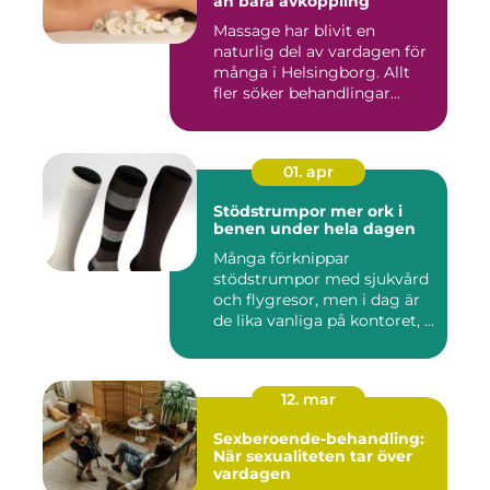
än bara avkoppling
Massage har blivit en
naturlig del av vardagen för
många i Helsingborg. Allt
fler söker behandlingar...
01. apr
Stödstrumpor mer ork i
benen under hela dagen
Många förknippar
stödstrumpor med sjukvård
och flygresor, men i dag är
de lika vanliga på kontoret, ...
12. mar
Sexberoende-behandling:
När sexualiteten tar över
vardagen