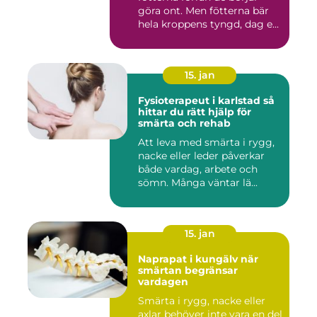
göra ont. Men fötterna bär
hela kroppens tyngd, dag e...
15. jan
Fysioterapeut i karlstad så
hittar du rätt hjälp för
smärta och rehab
Att leva med smärta i rygg,
nacke eller leder påverkar
både vardag, arbete och
sömn. Många väntar lä...
15. jan
Naprapat i kungälv när
smärtan begränsar
vardagen
Smärta i rygg, nacke eller
axlar behöver inte vara en del