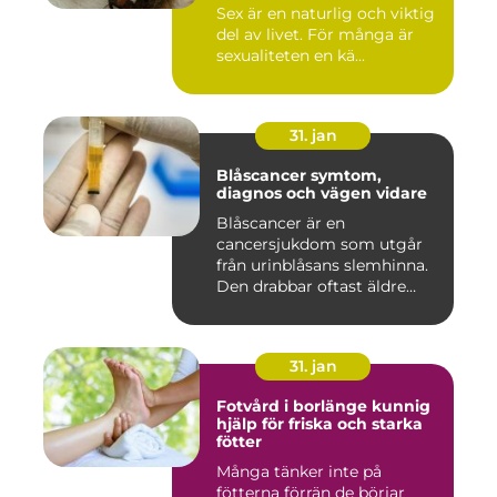
Sex är en naturlig och viktig
del av livet. För många är
sexualiteten en kä...
31. jan
Blåscancer symtom,
diagnos och vägen vidare
Blåscancer är en
cancersjukdom som utgår
från urinblåsans slemhinna.
Den drabbar oftast äldre
person...
31. jan
Fotvård i borlänge kunnig
hjälp för friska och starka
fötter
Många tänker inte på
fötterna förrän de börjar