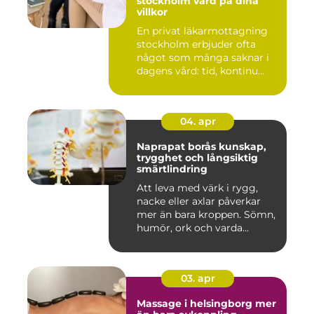
stockholm vård på dina
villkor
En privat läkarmottagning
stockholm erbjuder ofta
något som många saknar i
dagens vård: tid, kontinu...
04. apr
Naprapat borås kunskap,
trygghet och långsiktig
smärtlindring
Att leva med värk i rygg,
nacke eller axlar påverkar
mer än bara kroppen. Sömn,
humör, ork och varda...
03. apr
Massage i helsingborg mer