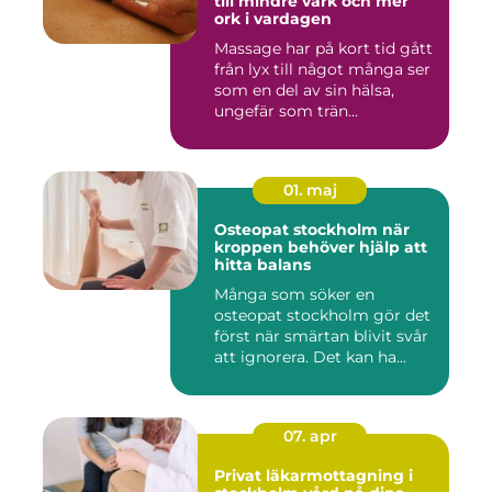
till mindre värk och mer
ork i vardagen
Massage har på kort tid gått
från lyx till något många ser
som en del av sin hälsa,
ungefär som trän...
01. maj
Osteopat stockholm när
kroppen behöver hjälp att
hitta balans
Många som söker en
osteopat stockholm gör det
först när smärtan blivit svår
att ignorera. Det kan ha...
07. apr
Privat läkarmottagning i