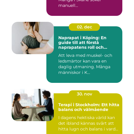
manuell...
02. dec
Naprapat i Köping: En
guide till att förstå
naprapatens roll och
betydelse
Att leva med muskel- och
ledsmärtor kan vara en
daglig utmaning. Många
människor i K...
30. nov
Terapi i Stockholm: Ett hitta
balans och välmående
I dagens hektiska värld kan
det ibland kännas svårt att
hitta lugn och balans i vard...