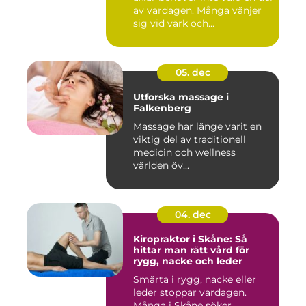
av vardagen. Många vänjer
sig vid värk och...
05. dec
Utforska massage i
Falkenberg
Massage har länge varit en
viktig del av traditionell
medicin och wellness
världen öv...
04. dec
Kiropraktor i Skåne: Så
hittar man rätt vård för
rygg, nacke och leder
Smärta i rygg, nacke eller
leder stoppar vardagen.
Många i Skåne söker