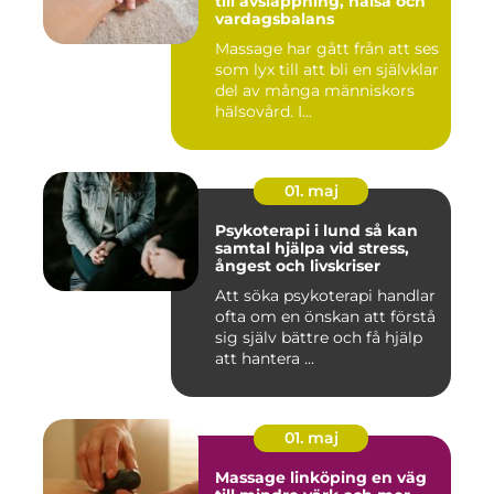
till avslappning, hälsa och
vardagsbalans
Massage har gått från att ses
som lyx till att bli en självklar
del av många människors
hälsovård. I...
01. maj
Psykoterapi i lund så kan
samtal hjälpa vid stress,
ångest och livskriser
Att söka psykoterapi handlar
ofta om en önskan att förstå
sig själv bättre och få hjälp
att hantera ...
01. maj
Massage linköping en väg