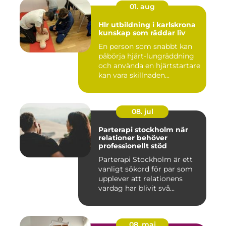
01. aug
Hlr utbildning i karlskrona
kunskap som räddar liv
En person som snabbt kan
påbörja hjärt-lungräddning
och använda en hjärtstartare
kan vara skillnaden...
08. jul
Parterapi stockholm när
relationer behöver
professionellt stöd
Parterapi Stockholm är ett
vanligt sökord för par som
upplever att relationens
vardag har blivit svå...
08. maj