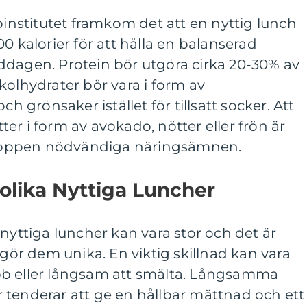
soinstitutet framkom det att en nyttig lunch
0 kalorier för att hålla en balanserad
ddagen. Protein bör utgöra cirka 20-30% av
kolhydrater bör vara i form av
ch grönsaker istället för tillsatt socker. Att
er i form av avokado, nötter eller frön är
 kroppen nödvändiga näringsämnen.
 olika Nyttiga Luncher
 nyttiga luncher kan vara stor och det är
 gör dem unika. En viktig skillnad kan vara
bb eller långsam att smälta. Långsamma
 tenderar att ge en hållbar mättnad och ett