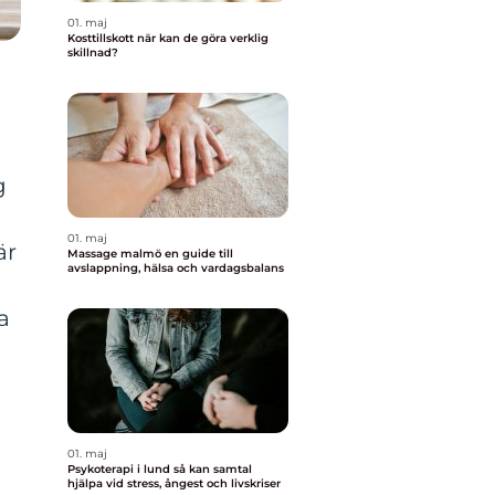
01. maj
Kosttillskott när kan de göra verklig
skillnad?
g
01. maj
är
Massage malmö en guide till
avslappning, hälsa och vardagsbalans
a
01. maj
Psykoterapi i lund så kan samtal
hjälpa vid stress, ångest och livskriser