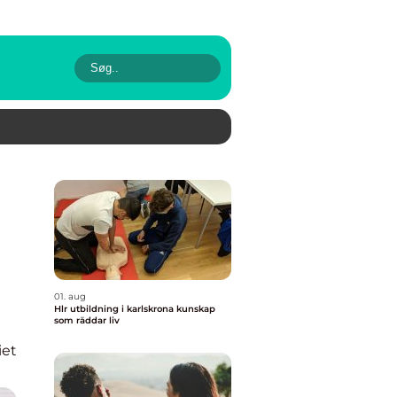
01. aug
Hlr utbildning i karlskrona kunskap
som räddar liv
iet