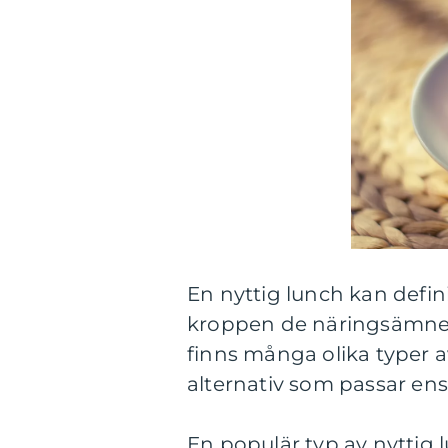
En nyttig lunch kan defi
kroppen de näringsämnen
finns många olika typer av
alternativ som passar en
En populär typ av nyttig l