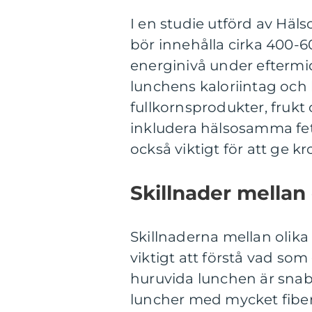
I en studie utförd av Häl
bör innehålla cirka 400-60
energinivå under eftermi
lunchens kaloriintag och 
fullkornsprodukter, frukt o
inkludera hälsosamma fett
också viktigt för att ge
Skillnader mellan
Skillnaderna mellan olika
viktigt att förstå vad som
huruvida lunchen är sna
luncher med mycket fiber