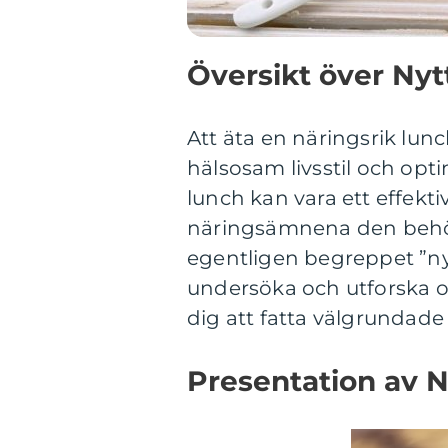
Översikt över Nyt
Att äta en näringsrik lun
hälsosam livsstil och opt
lunch kan vara ett effekti
näringsämnena den behöv
egentligen begreppet ”nyt
undersöka och utforska ol
dig att fatta välgrundade 
Presentation av 