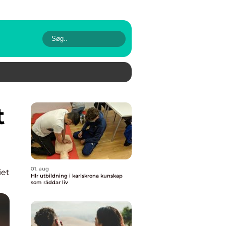
01. aug
iet
Hlr utbildning i karlskrona kunskap
som räddar liv