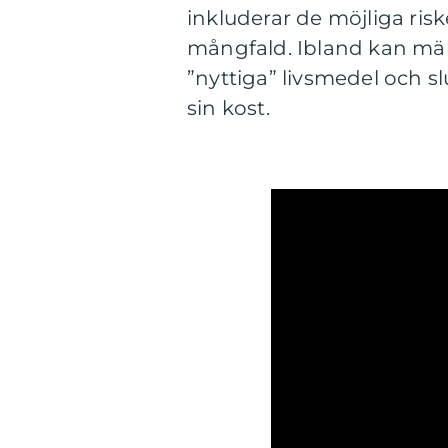
inkluderar de möjliga ris
mångfald. Ibland kan männ
”nyttiga” livsmedel och s
sin kost.