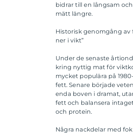
bidrar till en långsam och 
mätt längre.
Historisk genomgång av f
ner i vikt”
Under de senaste årtionde
kring nyttig mat för viktko
mycket populära på 1980-t
fett. Senare började veten
enda boven i dramat, utan 
fett och balansera inta
och protein.
Några nackdelar med fokus