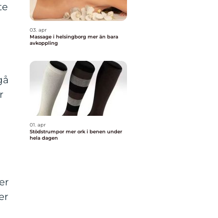
te
03. apr
Massage i helsingborg mer än bara
avkoppling
gå
r
01. apr
Stödstrumpor mer ork i benen under
hela dagen
er
er