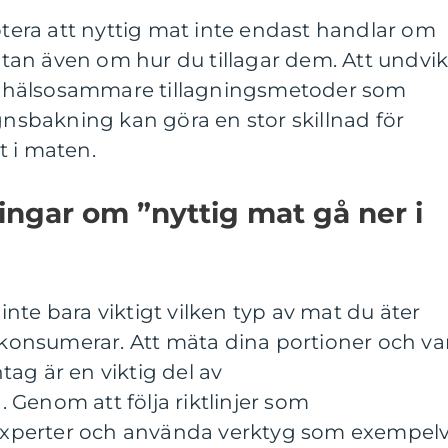
notera att nyttig mat inte endast handlar om
 utan även om hur du tillagar dem. Att undvi
lja hälsosammare tillagningsmetoder som
ugnsbakning kan göra en stor skillnad för
t i maten.
ingar om ”nyttig mat gå ner i
t inte bara viktigt vilken typ av mat du äter
onsumerar. Att mäta dina portioner och va
ag är en viktig del av
Genom att följa riktlinjer som
xperter och använda verktyg som exempelv