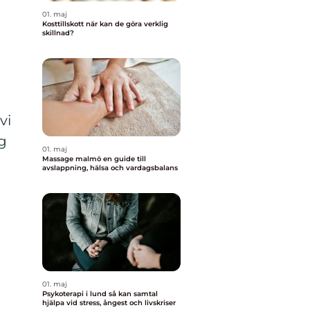
01. maj
Kosttillskott när kan de göra verklig
skillnad?
vi
g
01. maj
Massage malmö en guide till
avslappning, hälsa och vardagsbalans
01. maj
Psykoterapi i lund så kan samtal
hjälpa vid stress, ångest och livskriser