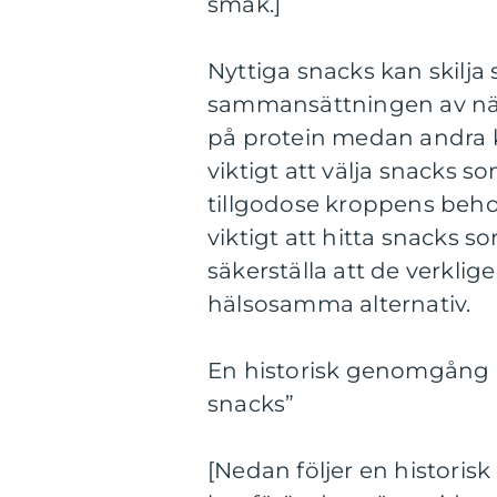
smak.]
Nyttiga snacks kan skilja 
sammansättningen av när
på protein medan andra kan
viktigt att välja snacks 
tillgodose kroppens behov
viktigt att hitta snacks so
säkerställa att de verklig
hälsosamma alternativ.
En historisk genomgång a
snacks”
[Nedan följer en histori