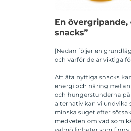
En övergripande, 
snacks”
[Nedan följer en grundlä
och varför de är viktiga f
Att äta nyttiga snacks kan
energi och näring mellan 
och hungerstunderna på 
alternativ kan vi undvik
minska suget efter sötsake
medveten om vad som kän
valmöjligheter som finns för