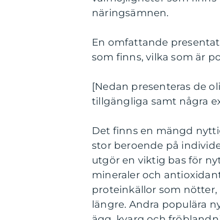
näringsämnen.
En omfattande presentatio
som finns, vilka som är po
[Nedan presenteras de ol
tillgängliga samt några e
Det finns en mängd nyttig
stor beroende på individ
utgör en viktig bas för ny
mineraler och antioxidant
proteinkällor som nötter, 
längre. Andra populära ny
ägg, kvarg och fröblandn