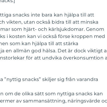
nacks.]
tiga snacks inte bara kan hjälpa till att
h vikten, utan också bidra till att minska
domar som hjärt- och kärlsjukdomar. Genom
cks i kosten kan vi också förse kroppen med
en som kan hjälpa till att stärka
 en allmän god hälsa. Det är dock viktigt a
storlekar för att undvika överkonsumtion 
 ”nyttig snacks” skiljer sig från varandra
on om de olika sätt som nyttiga snacks kan
el i termer av sammansättning, näringsvärde o