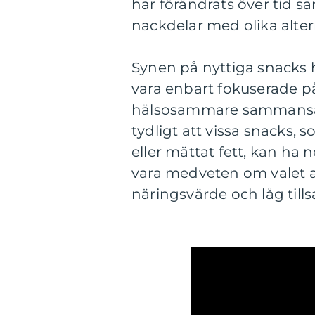
har förändrats över tid s
nackdelar med olika altern
Synen på nyttiga snacks h
vara enbart fokuserade på
hälsosammare sammansät
tydligt att vissa snacks, s
eller mättat fett, kan ha n
vara medveten om valet 
näringsvärde och låg tills