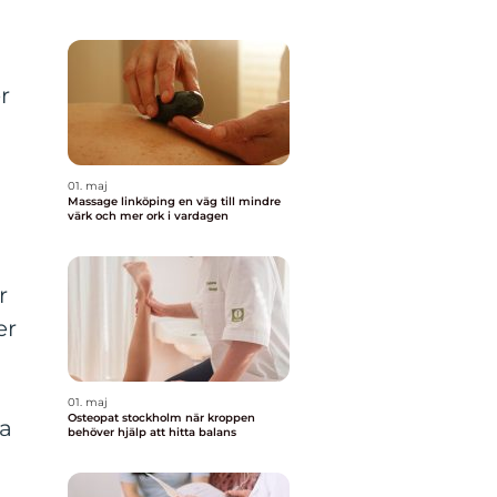
r
01. maj
Massage linköping en väg till mindre
värk och mer ork i vardagen
r
er
01. maj
Osteopat stockholm när kroppen
ta
behöver hjälp att hitta balans