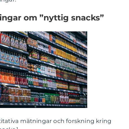
ingar om ”nyttig snacks”
itativa mätningar och forskning kring