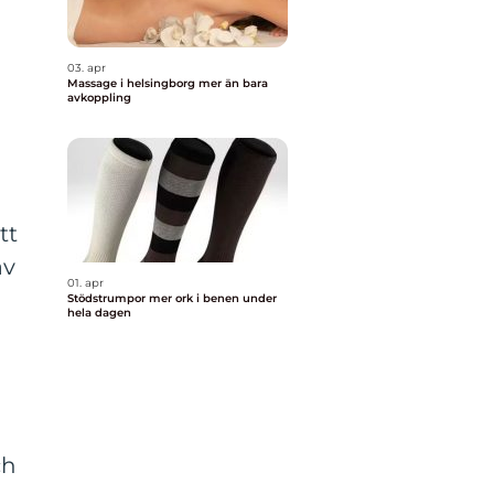
03. apr
Massage i helsingborg mer än bara
avkoppling
tt
av
01. apr
Stödstrumpor mer ork i benen under
hela dagen
ch