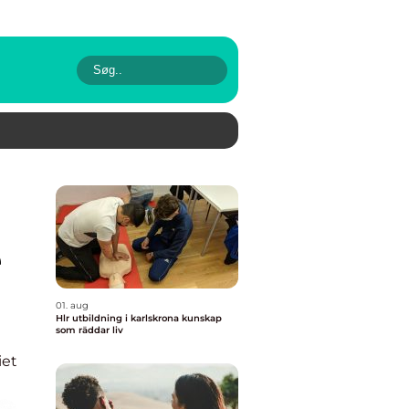
e
01. aug
Hlr utbildning i karlskrona kunskap
som räddar liv
iet