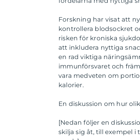
fördelarna med nyttiga s
Forskning har visat att nyt
kontrollera blodsockret oc
risken för kroniska sjuk
att inkludera nyttiga sna
en rad viktiga näringsämn
immunförsvaret och främja
vara medveten om portion
kalorier.
En diskussion om hur olika
[Nedan följer en diskussi
skilja sig åt, till exemp