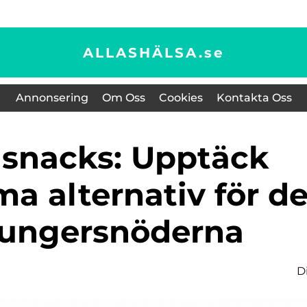
ALLASHÄLSA.
se
Annonsering
Om Oss
Cookies
Kontakta Oss
a alternativ för d
ungersnöderna
D