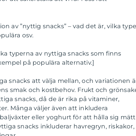
n av ”nyttig snacks” – vad det är, vilka type
pulära osv.
ika typerna av nyttiga snacks som finns
xempel på populära alternativ.]
a snacks att välja mellan, och variationen ä
ens smak och kostbehov. Frukt och grönsak
ttiga snacks, då de är rika på vitaminer,
er. Många väljer även att inkludera
baljväxter eller yoghurt för att hålla sig mät
ttiga snacks inkluderar havregryn, riskakor,
ingar.