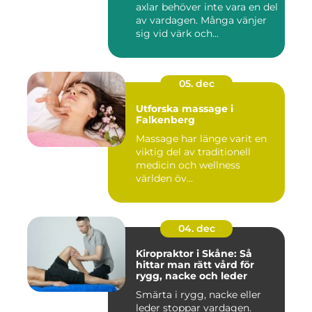
axlar behöver inte vara en del
av vardagen. Många vänjer
sig vid värk och...
05. dec
Utforska massage i
Falkenberg
Massage har länge varit en
viktig del av traditionell
medicin och wellness
världen öv...
04. dec
Kiropraktor i Skåne: Så
hittar man rätt vård för
rygg, nacke och leder
Smärta i rygg, nacke eller
leder stoppar vardagen.