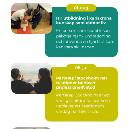
01. aug
Hlr utbildning i karlskrona
kunskap som räddar liv
En person som snabbt kan
påbörja hjärt-lungräddning
och använda en hjärtstartare
kan vara skillnaden...
08. jul
Parterapi stockholm när
relationer behöver
professionellt stöd
Parterapi Stockholm är ett
vanligt sökord för par som
upplever att relationens
vardag har blivit svå...