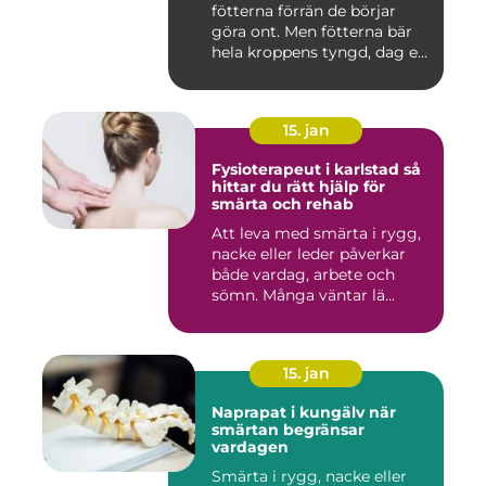
fötterna förrän de börjar
göra ont. Men fötterna bär
hela kroppens tyngd, dag e...
15. jan
Fysioterapeut i karlstad så
hittar du rätt hjälp för
smärta och rehab
Att leva med smärta i rygg,
nacke eller leder påverkar
både vardag, arbete och
sömn. Många väntar lä...
15. jan
Naprapat i kungälv när
smärtan begränsar
vardagen
Smärta i rygg, nacke eller