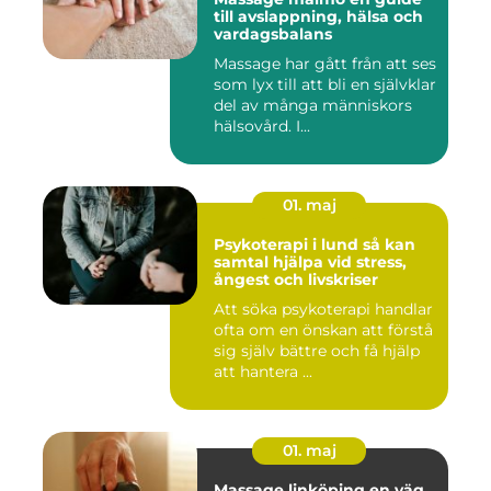
till avslappning, hälsa och
vardagsbalans
Massage har gått från att ses
som lyx till att bli en självklar
del av många människors
hälsovård. I...
01. maj
Psykoterapi i lund så kan
samtal hjälpa vid stress,
ångest och livskriser
Att söka psykoterapi handlar
ofta om en önskan att förstå
sig själv bättre och få hjälp
att hantera ...
01. maj
Massage linköping en väg