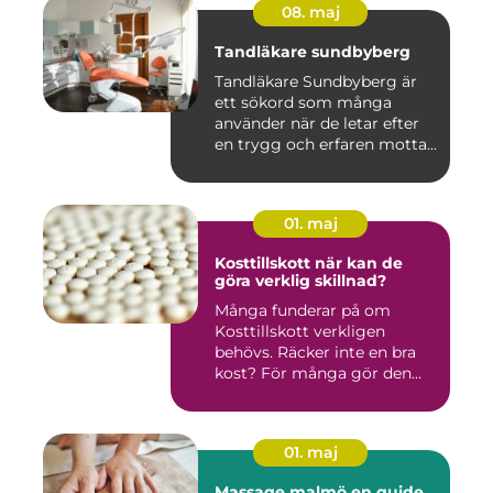
08. maj
Tandläkare sundbyberg
Tandläkare Sundbyberg är
ett sökord som många
använder när de letar efter
en trygg och erfaren motta...
01. maj
Kosttillskott när kan de
göra verklig skillnad?
Många funderar på om
Kosttillskott verkligen
behövs. Räcker inte en bra
kost? För många gör den
det....
01. maj
Massage malmö en guide