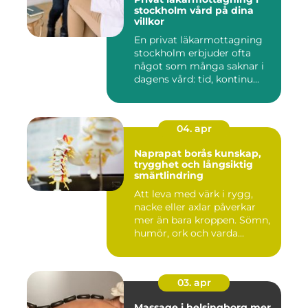
stockholm vård på dina
villkor
En privat läkarmottagning
stockholm erbjuder ofta
något som många saknar i
dagens vård: tid, kontinu...
04. apr
Naprapat borås kunskap,
trygghet och långsiktig
smärtlindring
Att leva med värk i rygg,
nacke eller axlar påverkar
mer än bara kroppen. Sömn,
humör, ork och varda...
03. apr
Massage i helsingborg mer