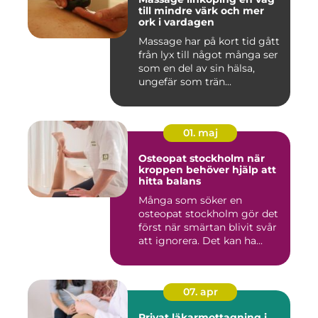
till mindre värk och mer
ork i vardagen
Massage har på kort tid gått
från lyx till något många ser
som en del av sin hälsa,
ungefär som trän...
01. maj
Osteopat stockholm när
kroppen behöver hjälp att
hitta balans
Många som söker en
osteopat stockholm gör det
först när smärtan blivit svår
att ignorera. Det kan ha...
07. apr
Privat läkarmottagning i