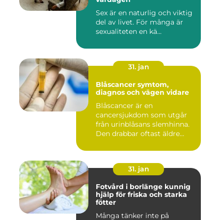
Sex är en naturlig och viktig
del av livet. För många är
sexualiteten en kä...
31. jan
Blåscancer symtom,
diagnos och vägen vidare
Blåscancer är en
cancersjukdom som utgår
från urinblåsans slemhinna.
Den drabbar oftast äldre
person...
31. jan
Fotvård i borlänge kunnig
hjälp för friska och starka
fötter
Många tänker inte på