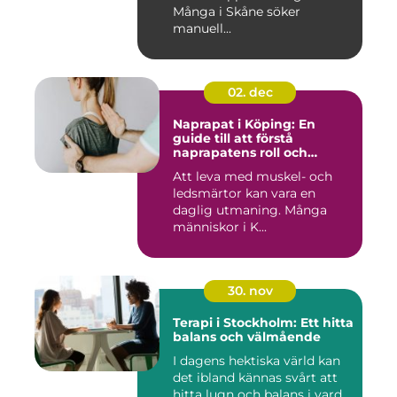
Många i Skåne söker
manuell...
02. dec
Naprapat i Köping: En
guide till att förstå
naprapatens roll och
betydelse
Att leva med muskel- och
ledsmärtor kan vara en
daglig utmaning. Många
människor i K...
30. nov
Terapi i Stockholm: Ett hitta
balans och välmående
I dagens hektiska värld kan
det ibland kännas svårt att
hitta lugn och balans i vard...