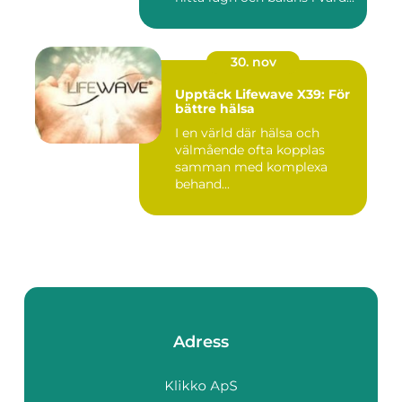
30. nov
Upptäck Lifewave X39: För
bättre hälsa
I en värld där hälsa och
välmående ofta kopplas
samman med komplexa
behand...
Adress