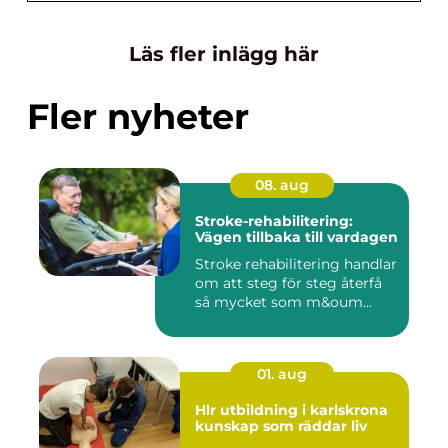
Läs fler inlägg här
Fler nyheter
08. aug
Stroke-rehabilitering:
Vägen tillbaka till vardagen
Stroke rehabilitering handlar
om att steg för steg återfå
så mycket som m&oum...
01. aug
Hlr utbildning i karlskrona
kunskap som räddar liv