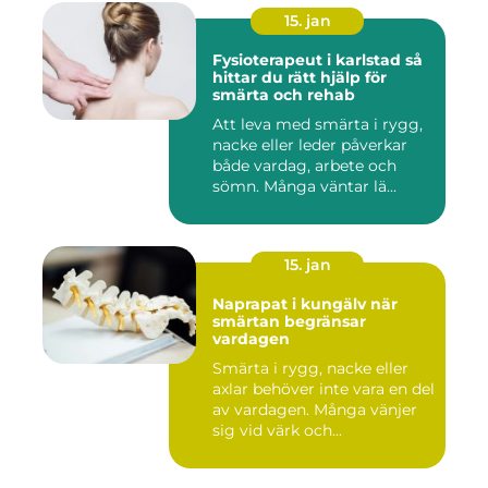
15. jan
Fysioterapeut i karlstad så
hittar du rätt hjälp för
smärta och rehab
Att leva med smärta i rygg,
nacke eller leder påverkar
både vardag, arbete och
sömn. Många väntar lä...
15. jan
Naprapat i kungälv när
smärtan begränsar
vardagen
Smärta i rygg, nacke eller
axlar behöver inte vara en del
av vardagen. Många vänjer
sig vid värk och...