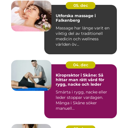
05. dec
Utforska massage i
Falkenberg
Massage har länge varit en
viktig del av traditionell
medicin och wellness
världen öv...
04. dec
Kiropraktor i Skåne: Så
hittar man rätt vård för
rygg, nacke och leder
Smärta i rygg, nacke eller
leder stoppar vardagen.
Många i Skåne söker
manuell...