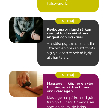
hälsovård. I...
01. maj
Psykoterapi i lund så kan
samtal hjälpa vid stress,
ångest och livskriser
Att söka psykoterapi handlar
ofta om en önskan att förstå
sig själv bättre och få hjälp
att hantera ...
01. maj
Massage linköping en väg
till mindre värk och mer
ork i vardagen
Massage har på kort tid gått
från lyx till något många ser
som en del av sin hälsa,