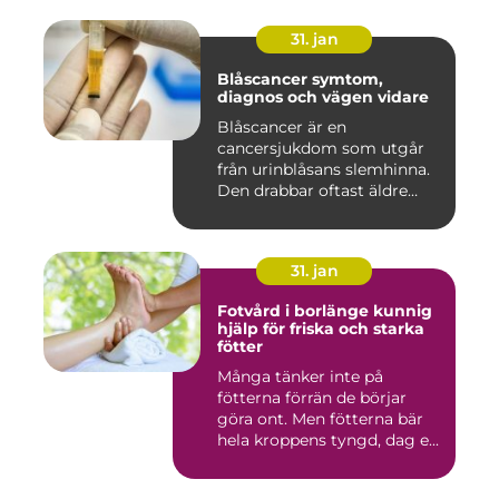
31. jan
Blåscancer symtom,
diagnos och vägen vidare
Blåscancer är en
cancersjukdom som utgår
från urinblåsans slemhinna.
Den drabbar oftast äldre
person...
31. jan
Fotvård i borlänge kunnig
hjälp för friska och starka
fötter
Många tänker inte på
fötterna förrän de börjar
göra ont. Men fötterna bär
hela kroppens tyngd, dag e...