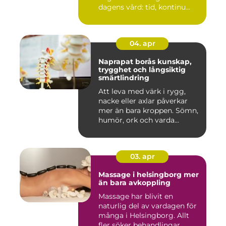
dagens vård: tid, kontinu...
04. apr
Naprapat borås kunskap,
trygghet och långsiktig
smärtlindring
Att leva med värk i rygg,
nacke eller axlar påverkar
mer än bara kroppen. Sömn,
humör, ork och varda...
03. apr
Massage i helsingborg mer
än bara avkoppling
Massage har blivit en
naturlig del av vardagen för
många i Helsingborg. Allt
fler söker behandlingar...