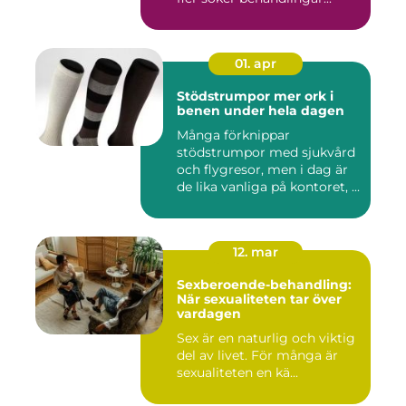
01. apr
Stödstrumpor mer ork i
benen under hela dagen
Många förknippar
stödstrumpor med sjukvård
och flygresor, men i dag är
de lika vanliga på kontoret, ...
12. mar
Sexberoende-behandling:
När sexualiteten tar över
vardagen
Sex är en naturlig och viktig
del av livet. För många är
sexualiteten en kä...