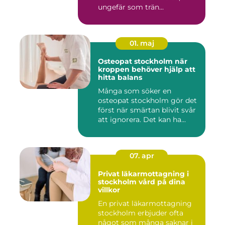
ungefär som trän...
01. maj
Osteopat stockholm när
kroppen behöver hjälp att
hitta balans
Många som söker en
osteopat stockholm gör det
först när smärtan blivit svår
att ignorera. Det kan ha...
07. apr
Privat läkarmottagning i
stockholm vård på dina
villkor
En privat läkarmottagning
stockholm erbjuder ofta
något som många saknar i