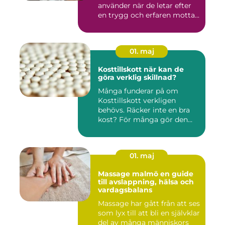
använder när de letar efter
en trygg och erfaren motta...
01. maj
Kosttillskott när kan de
göra verklig skillnad?
Många funderar på om
Kosttillskott verkligen
behövs. Räcker inte en bra
kost? För många gör den
det....
01. maj
Massage malmö en guide
till avslappning, hälsa och
vardagsbalans
Massage har gått från att ses
som lyx till att bli en självklar
del av många människors