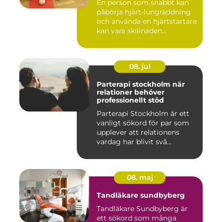
En person som snabbt kan
påbörja hjärt-lungräddning
och använda en hjärtstartare
kan vara skillnaden...
08. jul
Parterapi stockholm när
relationer behöver
professionellt stöd
Parterapi Stockholm är ett
vanligt sökord för par som
upplever att relationens
vardag har blivit svå...
08. maj
Tandläkare sundbyberg
Tandläkare Sundbyberg är
ett sökord som många