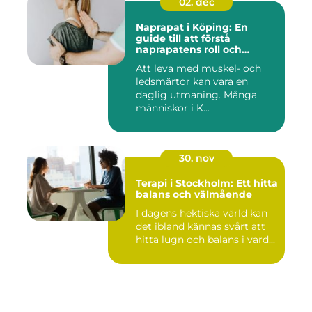
02. dec
Naprapat i Köping: En
guide till att förstå
naprapatens roll och
betydelse
Att leva med muskel- och
ledsmärtor kan vara en
daglig utmaning. Många
människor i K...
30. nov
Terapi i Stockholm: Ett hitta
balans och välmående
I dagens hektiska värld kan
det ibland kännas svårt att
hitta lugn och balans i vard...