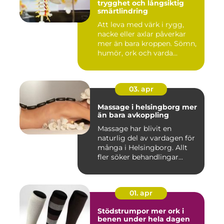
trygghet och långsiktig
smärtlindring
Att leva med värk i rygg,
nacke eller axlar påverkar
mer än bara kroppen. Sömn,
humör, ork och varda...
03. apr
Massage i helsingborg mer
än bara avkoppling
Massage har blivit en
naturlig del av vardagen för
många i Helsingborg. Allt
fler söker behandlingar...
01. apr
Stödstrumpor mer ork i
benen under hela dagen