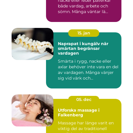
nacke eller leder påverkar
både vardag, arbete och
sömn. Många väntar lä...
15. jan
Naprapat i kungälv när
smärtan begränsar
vardagen
Smärta i rygg, nacke eller
axlar behöver inte vara en del
av vardagen. Många vänjer
sig vid värk och...
05. dec
Utforska massage i
Falkenberg
Massage har länge varit en
viktig del av traditionell