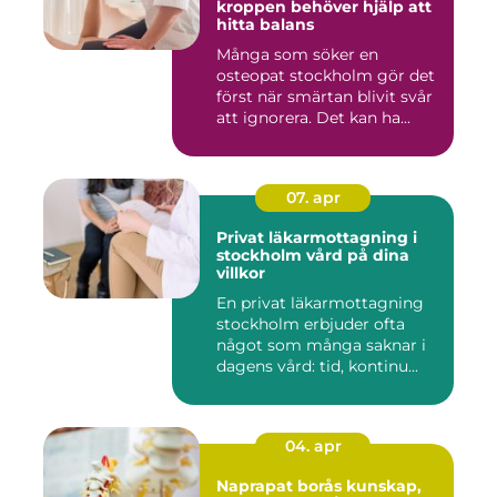
kroppen behöver hjälp att
hitta balans
Många som söker en
osteopat stockholm gör det
först när smärtan blivit svår
att ignorera. Det kan ha...
07. apr
Privat läkarmottagning i
stockholm vård på dina
villkor
En privat läkarmottagning
stockholm erbjuder ofta
något som många saknar i
dagens vård: tid, kontinu...
04. apr
Naprapat borås kunskap,