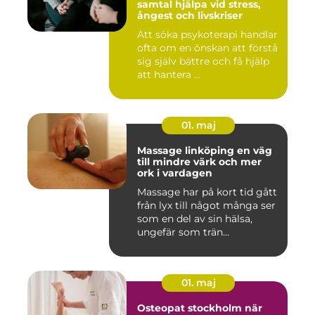
samtal hjälpa vid stress,
ångest och livskriser
Att söka psykoterapi handlar
ofta om en önskan att förstå
sig själv bättre och få hjälp
att hantera ...
01. maj
Massage linköping en väg
till mindre värk och mer
ork i vardagen
Massage har på kort tid gått
från lyx till något många ser
som en del av sin hälsa,
ungefär som trän...
01. maj
Osteopat stockholm när