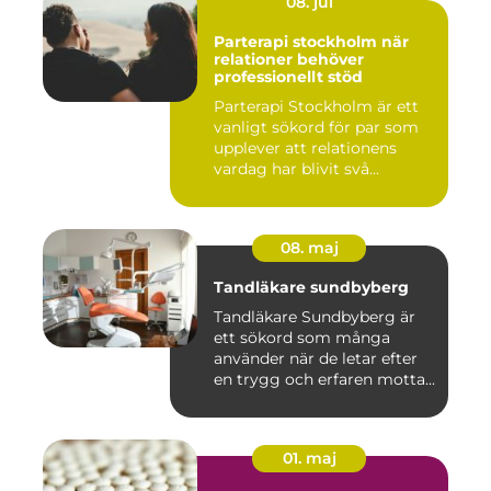
08. jul
Parterapi stockholm när
relationer behöver
professionellt stöd
Parterapi Stockholm är ett
vanligt sökord för par som
upplever att relationens
vardag har blivit svå...
08. maj
Tandläkare sundbyberg
Tandläkare Sundbyberg är
ett sökord som många
använder när de letar efter
en trygg och erfaren motta...
01. maj