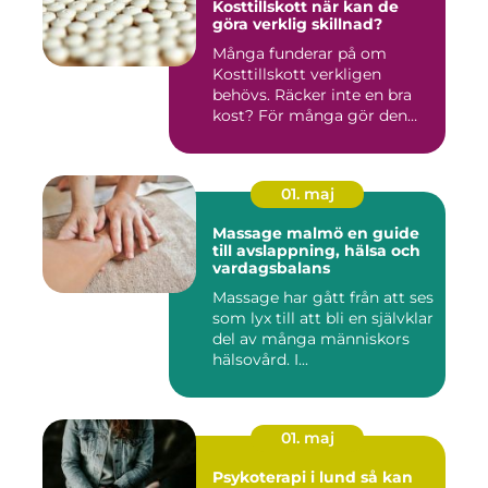
Kosttillskott när kan de
göra verklig skillnad?
Många funderar på om
Kosttillskott verkligen
behövs. Räcker inte en bra
kost? För många gör den
det....
01. maj
Massage malmö en guide
till avslappning, hälsa och
vardagsbalans
Massage har gått från att ses
som lyx till att bli en självklar
del av många människors
hälsovård. I...
01. maj
Psykoterapi i lund så kan