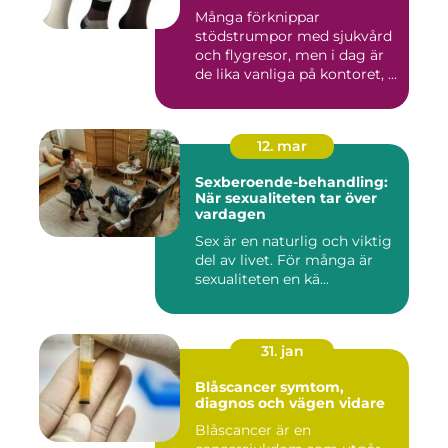
Många förknippar
stödstrumpor med sjukvård
och flygresor, men i dag är
de lika vanliga på kontoret, ...
12. mar
Sexberoende-behandling:
När sexualiteten tar över
vardagen
Sex är en naturlig och viktig
del av livet. För många är
sexualiteten en kä...
31. jan
Blåscancer symtom,
diagnos och vägen vidare
Blåscancer är en