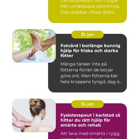
cancersjukdom som utgår
från urinblåsans slemhinna.
Den drabbar oftast äldre
person...
31. jan
Fotvård i borlänge kunnig
hjälp för friska och starka
fötter
Många tänker inte på
fötterna förrän de börjar
göra ont. Men fötterna bär
hela kroppens tyngd, dag e...
15. jan
Fysioterapeut i karlstad så
hittar du rätt hjälp för
smärta och rehab
Att leva med smärta i rygg,