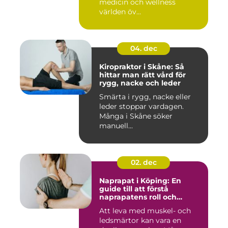
medicin och wellness
världen öv...
04. dec
Kiropraktor i Skåne: Så
hittar man rätt vård för
rygg, nacke och leder
Smärta i rygg, nacke eller
leder stoppar vardagen.
Många i Skåne söker
manuell...
02. dec
Naprapat i Köping: En
guide till att förstå
naprapatens roll och
betydelse
Att leva med muskel- och
ledsmärtor kan vara en