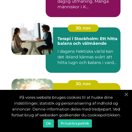
daglig utmaning. Många
människor i K...
30. nov
Terapi i Stockholm: Ett hitta
balans och välmående
I dagens hektiska värld kan
det ibland kännas svårt att
hitta lugn och balans i vard...
30. nov
Upptäck Lifewave X39: För
På vores website bruges cookies til at huske dine
bättre hälsa
indstillinger, statistik og personalisering af indhold og
I en värld där hälsa och
annoncer. Denne information deles med tredjepart. Ved
välmående ofta kopplas
fortsat brug af websiden godkender du cookiepolitikken.
samman med komplexa
Ok
behand...
Privatlivspolitik