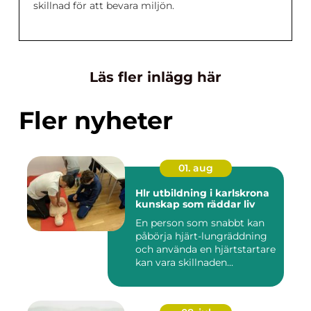
skillnad för att bevara miljön.
Läs fler inlägg här
Fler nyheter
01. aug
Hlr utbildning i karlskrona
kunskap som räddar liv
En person som snabbt kan
påbörja hjärt-lungräddning
och använda en hjärtstartare
kan vara skillnaden...