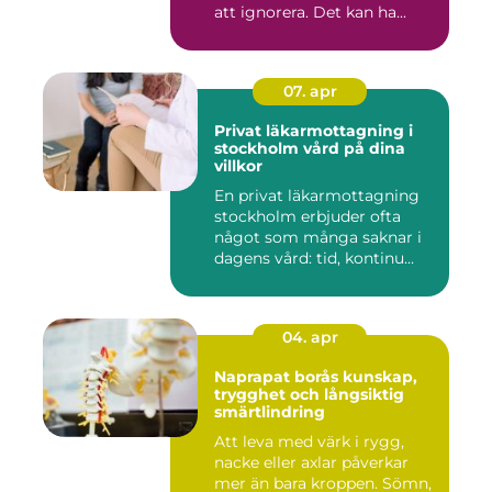
att ignorera. Det kan ha...
07. apr
Privat läkarmottagning i
stockholm vård på dina
villkor
En privat läkarmottagning
stockholm erbjuder ofta
något som många saknar i
dagens vård: tid, kontinu...
04. apr
Naprapat borås kunskap,
trygghet och långsiktig
smärtlindring
Att leva med värk i rygg,
nacke eller axlar påverkar
mer än bara kroppen. Sömn,