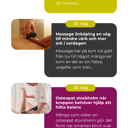
att hantera ...
01. maj
Massage linköping en väg
till mindre värk och mer
ork i vardagen
Massage har på kort tid gått
från lyx till något många ser
som en del av sin hälsa,
ungefär som trän...
01. maj
Osteopat stockholm när
kroppen behöver hjälp att
hitta balans
Många som söker en
osteopat stockholm gör det
först när smärtan blivit svår