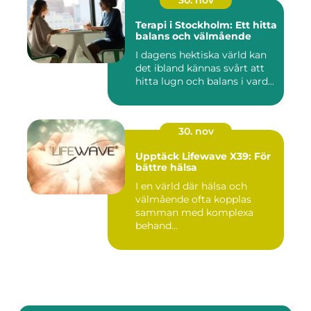
30. nov
Terapi i Stockholm: Ett hitta
balans och välmående
I dagens hektiska värld kan
det ibland kännas svårt att
hitta lugn och balans i vard...
30. nov
Upptäck Lifewave X39: För
bättre hälsa
I en värld där hälsa och
välmående ofta kopplas
samman med komplexa
behand...