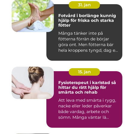
31. jan
Fotvård i borlänge kunnig
hjälp för friska och starka
fötter
Många tänker inte på
fötterna förrän de börjar
göra ont. Men fötterna bär
hela kroppens tyngd, dag e...
15. jan
Fysioterapeut i karlstad så
hittar du rätt hjälp för
smärta och rehab
Att leva med smärta i rygg,
nacke eller leder påverkar
både vardag, arbete och
sömn. Många väntar lä...