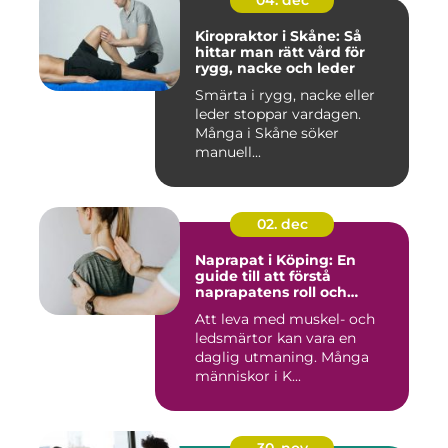
04. dec
Kiropraktor i Skåne: Så
hittar man rätt vård för
rygg, nacke och leder
Smärta i rygg, nacke eller
leder stoppar vardagen.
Många i Skåne söker
manuell...
02. dec
Naprapat i Köping: En
guide till att förstå
naprapatens roll och
betydelse
Att leva med muskel- och
ledsmärtor kan vara en
daglig utmaning. Många
människor i K...