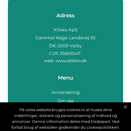
Adress
web:
www.klikko.dk
Menu
Annonsering
Om oss
Cookies
På vores website bruges cookies til at huske dine
indstillinger, statistik og personalisering af indhold og
Kontakta oss
annoncer. Denne information deles med tredjepart. Ved
Sitemap
fortsat brug af websiden godkender du cookiepolitikken.