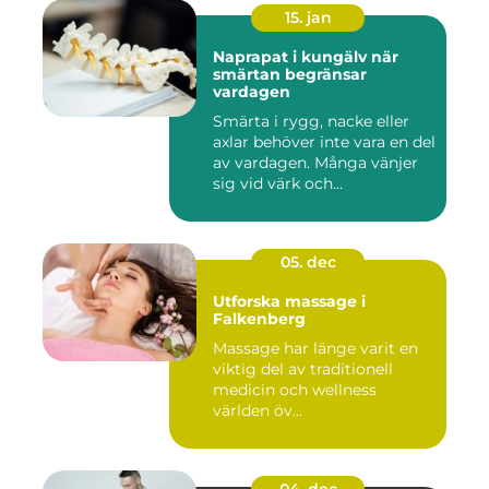
15. jan
Naprapat i kungälv när
smärtan begränsar
vardagen
Smärta i rygg, nacke eller
axlar behöver inte vara en del
av vardagen. Många vänjer
sig vid värk och...
05. dec
Utforska massage i
Falkenberg
Massage har länge varit en
viktig del av traditionell
medicin och wellness
världen öv...