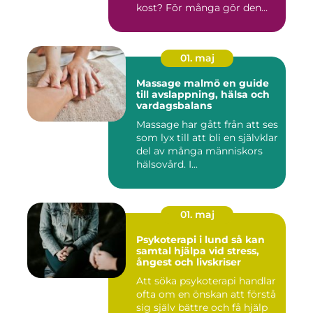
kost? För många gör den
det....
01. maj
Massage malmö en guide
till avslappning, hälsa och
vardagsbalans
Massage har gått från att ses
som lyx till att bli en självklar
del av många människors
hälsovård. I...
01. maj
Psykoterapi i lund så kan
samtal hjälpa vid stress,
ångest och livskriser
Att söka psykoterapi handlar
ofta om en önskan att förstå
sig själv bättre och få hjälp