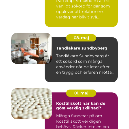
Parterapi Stockholm är ett
vanligt sökord för par som
upplever att relationens
vardag har blivit svå...
08. maj
Tandläkare sundbyberg
Tandläkare Sundbyberg är
ett sökord som många
använder när de letar efter
en trygg och erfaren motta...
01. maj
Kosttillskott när kan de
göra verklig skillnad?
Många funderar på om
Kosttillskott verkligen
behövs. Räcker inte en bra