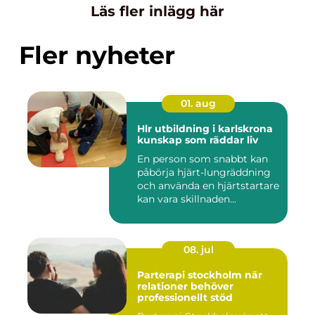
Läs fler inlägg här
Fler nyheter
01. aug
Hlr utbildning i karlskrona
kunskap som räddar liv
En person som snabbt kan
påbörja hjärt-lungräddning
och använda en hjärtstartare
kan vara skillnaden...
08. jul
Parterapi stockholm när
relationer behöver
professionellt stöd