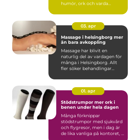
humör, ork och varda...
03. apr
Massage i helsingborg mer
än bara avkoppling
Massage har blivit en
naturlig del av vardagen för
många i Helsingborg. Allt
fler söker behandlingar...
01. apr
Stödstrumpor mer ork i
benen under hela dagen
Många förknippar
stödstrumpor med sjukvård
och flygresor, men i dag är
de lika vanliga på kontoret, ...