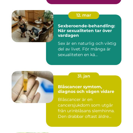
12. mar
Sexberoende-behandling:
När sexualiteten tar över
vardagen
Sex är en naturlig och viktig
del av livet. För många är
sexualiteten en kä...
31. jan
Blåscancer symtom,
diagnos och vägen vidare
Blåscancer är en
cancersjukdom som utgår
från urinblåsans slemhinna.
Den drabbar oftast äldre
person...