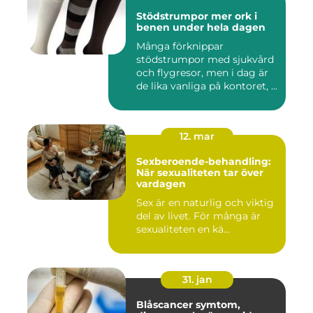
Stödstrumpor mer ork i
benen under hela dagen
Många förknippar
stödstrumpor med sjukvård
och flygresor, men i dag är
de lika vanliga på kontoret, ...
12. mar
Sexberoende-behandling:
När sexualiteten tar över
vardagen
Sex är en naturlig och viktig
del av livet. För många är
sexualiteten en kä...
31. jan
Blåscancer symtom,