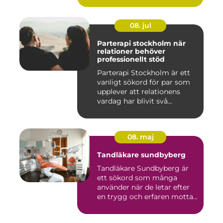
08. jul
Parterapi stockholm när
relationer behöver
professionellt stöd
Parterapi Stockholm är ett
vanligt sökord för par som
upplever att relationens
vardag har blivit svå...
08. maj
Tandläkare sundbyberg
Tandläkare Sundbyberg är
ett sökord som många
använder när de letar efter
en trygg och erfaren motta...