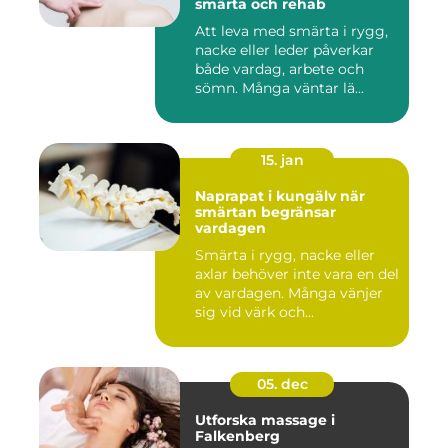
smärta och rehab
Att leva med smärta i rygg,
nacke eller leder påverkar
både vardag, arbete och
sömn. Många väntar lä...
15. jan
Naprapat i kungälv när
smärtan begränsar
vardagen
Smärta i rygg, nacke eller
axlar behöver inte vara en del
av vardagen. Många vänjer
sig vid värk och...
05. dec
Utforska massage i
Falkenberg