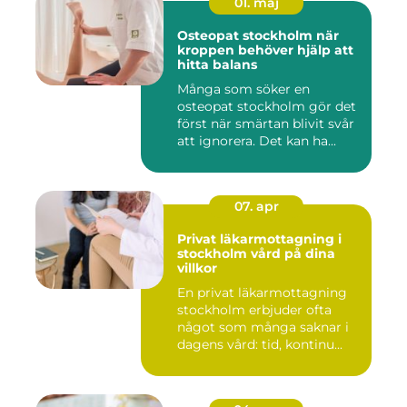
01. maj
Osteopat stockholm när
kroppen behöver hjälp att
hitta balans
Många som söker en
osteopat stockholm gör det
först när smärtan blivit svår
att ignorera. Det kan ha...
07. apr
Privat läkarmottagning i
stockholm vård på dina
villkor
En privat läkarmottagning
stockholm erbjuder ofta
något som många saknar i
dagens vård: tid, kontinu...