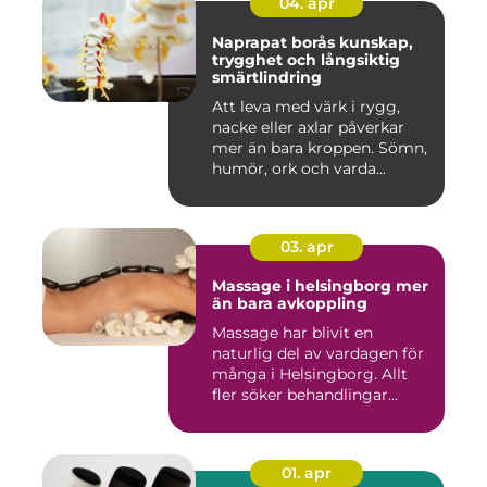
04. apr
Naprapat borås kunskap,
trygghet och långsiktig
smärtlindring
Att leva med värk i rygg,
nacke eller axlar påverkar
mer än bara kroppen. Sömn,
humör, ork och varda...
03. apr
Massage i helsingborg mer
än bara avkoppling
Massage har blivit en
naturlig del av vardagen för
många i Helsingborg. Allt
fler söker behandlingar...
01. apr