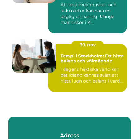
betydelse
Att leva med muskel- och
ledsmärtor kan vara en
daglig utmaning. Många
människor i K...
30. nov
Terapi i Stockholm: Ett hitta
balans och välmående
I dagens hektiska värld kan
det ibland kännas svårt att
hitta lugn och balans i vard...
Adress