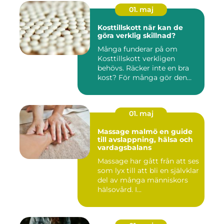
01. maj
Kosttillskott när kan de
göra verklig skillnad?
Många funderar på om
Kosttillskott verkligen
behövs. Räcker inte en bra
kost? För många gör den
det....
01. maj
Massage malmö en guide
till avslappning, hälsa och
vardagsbalans
Massage har gått från att ses
som lyx till att bli en självklar
del av många människors
hälsovård. I...