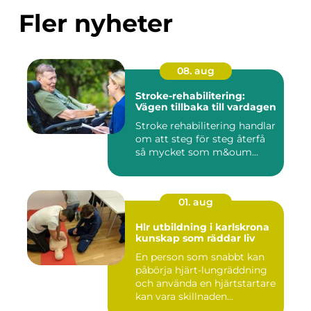
Fler nyheter
08. aug
Stroke-rehabilitering:
Vägen tillbaka till vardagen
Stroke rehabilitering handlar
om att steg för steg återfå
så mycket som m&oum...
01. aug
Hlr utbildning i karlskrona
kunskap som räddar liv
En person som snabbt kan
påbörja hjärt-lungräddning
och använda en hjärtstartare
kan vara skillnaden...