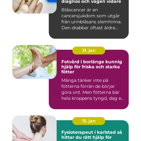
diagnos och vägen vidare
Blåscancer är en
cancersjukdom som utgår
från urinblåsans slemhinna.
Den drabbar oftast äldre
person...
31. jan
Fotvård i borlänge kunnig
hjälp för friska och starka
fötter
Många tänker inte på
fötterna förrän de börjar
göra ont. Men fötterna bär
hela kroppens tyngd, dag e...
15. jan
Fysioterapeut i karlstad så
hittar du rätt hjälp för