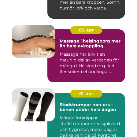
mer än bara kroppen. Sömn,
humör, ork och varda...
03. apr
Massage i helsingborg mer
än bara avkoppling
Massage har blivit en
naturlig del av vardagen för
många i Helsingborg. Allt
fler söker behandlingar...
01. apr
Stödstrumpor mer ork i
benen under hela dagen
Många förknippar
stödstrumpor med sjukvård
och flygresor, men i dag är
de lika vanliga på kontoret, ...