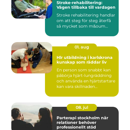
Stroke-rehabilitering:
Vägen tillbaka till vardagen
Stroke rehabilitering handlar
om att steg för steg återfå
så mycket som m&oum...
01. aug
Hlr utbildning i karlskrona
kunskap som räddar liv
En person som snabbt kan
påbörja hjärt-lungräddning
och använda en hjärtstartare
kan vara skillnaden...
08. jul
Parterapi stockholm när
relationer behöver
professionellt stöd