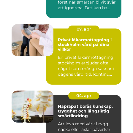
först när smärtan blivit svår
att ignorera. Det kan ha...
07. apr
Privat läkarmottagning i
stockholm vård på dina
villkor
En privat läkarmottagning
stockholm erbjuder ofta
något som många saknar i
dagens vård: tid, kontinu...
04. apr
Naprapat borås kunskap,
trygghet och långsiktig
smärtlindring
Att leva med värk i rygg,
nacke eller axlar påverkar