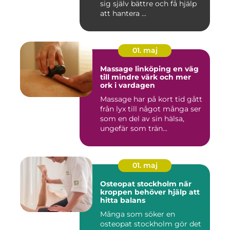
sig själv bättre och få hjälp
att hantera ...
01. maj
Massage linköping en väg
till mindre värk och mer
ork i vardagen
Massage har på kort tid gått
från lyx till något många ser
som en del av sin hälsa,
ungefär som trän...
01. maj
Osteopat stockholm när
kroppen behöver hjälp att
hitta balans
Många som söker en
osteopat stockholm gör det