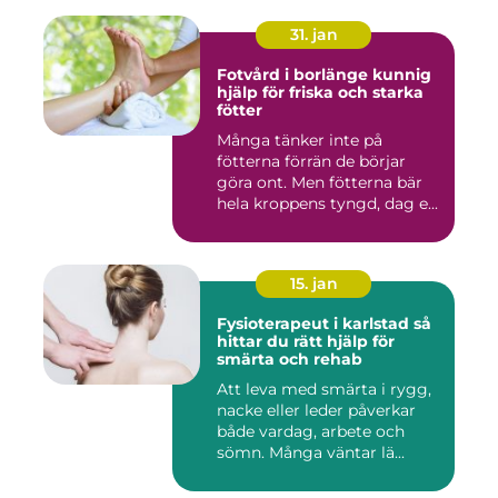
31. jan
Fotvård i borlänge kunnig
hjälp för friska och starka
fötter
Många tänker inte på
fötterna förrän de börjar
göra ont. Men fötterna bär
hela kroppens tyngd, dag e...
15. jan
Fysioterapeut i karlstad så
hittar du rätt hjälp för
smärta och rehab
Att leva med smärta i rygg,
nacke eller leder påverkar
både vardag, arbete och
sömn. Många väntar lä...