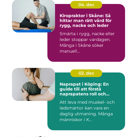
04. dec
Kiropraktor i Skåne: Så
hittar man rätt vård för
rygg, nacke och leder
Smärta i rygg, nacke eller
leder stoppar vardagen.
Många i Skåne söker
manuell...
02. dec
Naprapat i Köping: En
guide till att förstå
naprapatens roll och
betydelse
Att leva med muskel- och
ledsmärtor kan vara en
daglig utmaning. Många
människor i K...