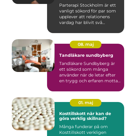
Parterapi Stockholm är ett
vanligt sökord för par som
upplever att relationens
vardag har blivit svå...
08. maj
Tandläkare sundbyberg
Tandläkare Sundbyberg är
ett sökord som många
använder när de letar efter
en trygg och erfaren motta...
01. maj
Kosttillskott när kan de
göra verklig skillnad?
Många funderar på om
Kosttillskott verkligen