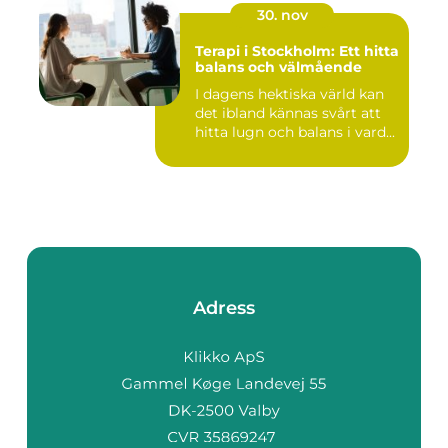
30. nov
Terapi i Stockholm: Ett hitta
balans och välmående
I dagens hektiska värld kan
det ibland kännas svårt att
hitta lugn och balans i vard...
Adress