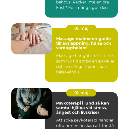
behövs. Räcker inte en bra
kost? För många gör den
det....
01. maj
Massage malmö en guide
till avslappning, hälsa och
vardagsbalans
Massage har gått från att ses
som lyx till att bli en självklar
del av många människors
hälsovård. I...
01. maj
Psykoterapi i lund så kan
samtal hjälpa vid stress,
ångest och livskriser
Att söka psykoterapi handlar
ofta om en önskan att förstå