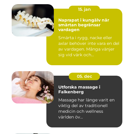
15. jan
Naprapat i kungälv när
smärtan begränsar
vardagen
Smärta i rygg, nacke eller
axlar behöver inte vara en del
av vardagen. Många vänjer
sig vid värk och...
05. dec
Utforska massage i
Falkenberg
Massage har länge varit en
viktig del av traditionell
medicin och wellness
världen öv...