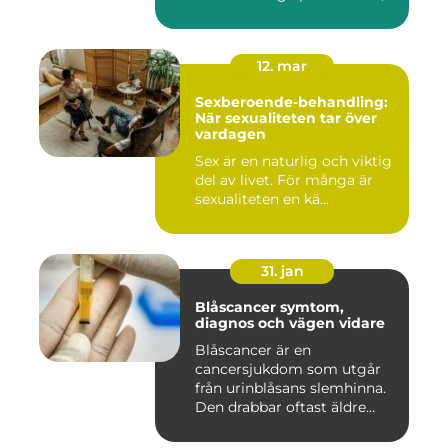
12. mar
Sexberoende-behandling:
När sexualiteten tar över
vardagen
Sex är en naturlig och viktig
del av livet. För många är
sexualiteten en kä...
31. jan
Blåscancer symtom,
diagnos och vägen vidare
Blåscancer är en
cancersjukdom som utgår
från urinblåsans slemhinna.
Den drabbar oftast äldre
person...