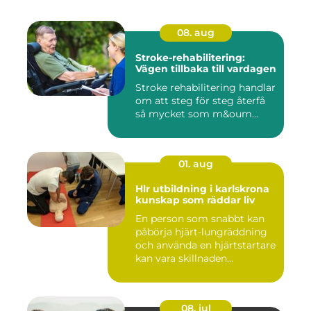
08. aug
Stroke-rehabilitering:
Vägen tillbaka till vardagen
Stroke rehabilitering handlar
om att steg för steg återfå
så mycket som m&oum...
01. aug
Hlr utbildning i karlskrona
kunskap som räddar liv
En person som snabbt kan
påbörja hjärt-lungräddning
och använda en hjärtstartare
kan vara skillnaden...
08. jul