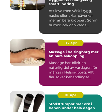
trygghet och långsiktig
smärtlindring
Att leva med värk i rygg,
nacke eller axlar påverkar
mer än bara kroppen. Sömn,
humör, ork och varda...
03. apr
Massage i helsingborg mer
än bara avkoppling
Massage har blivit en
naturlig del av vardagen för
många i Helsingborg. Allt
fler söker behandlingar...
01. apr
Stödstrumpor mer ork i
benen under hela dagen