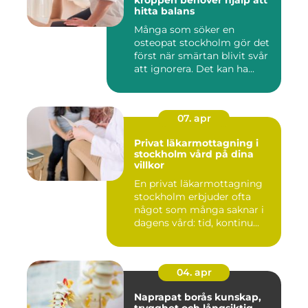
kroppen behöver hjälp att
hitta balans
Många som söker en
osteopat stockholm gör det
först när smärtan blivit svår
att ignorera. Det kan ha...
07. apr
Privat läkarmottagning i
stockholm vård på dina
villkor
En privat läkarmottagning
stockholm erbjuder ofta
något som många saknar i
dagens vård: tid, kontinu...
04. apr
Naprapat borås kunskap,