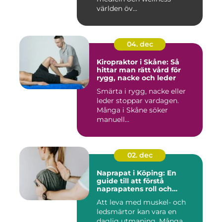
världen öv...
04. dec
Kiropraktor i Skåne: Så
hittar man rätt vård för
rygg, nacke och leder
Smärta i rygg, nacke eller
leder stoppar vardagen.
Många i Skåne söker
manuell...
02. dec
Naprapat i Köping: En
guide till att förstå
naprapatens roll och
betydelse
Att leva med muskel- och
ledsmärtor kan vara en
daglig utmaning. Många