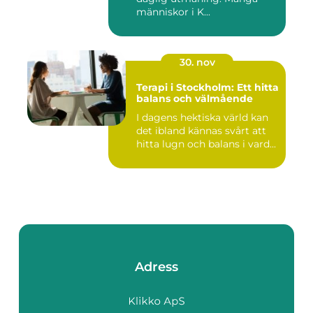
människor i K...
30. nov
Terapi i Stockholm: Ett hitta
balans och välmående
I dagens hektiska värld kan
det ibland kännas svårt att
hitta lugn och balans i vard...
Adress