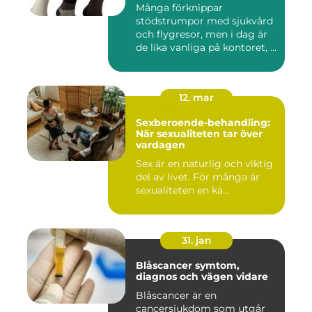
Många förknippar
stödstrumpor med sjukvård
och flygresor, men i dag är
de lika vanliga på kontoret, ...
12. mar
Sexberoende-behandling:
När sexualiteten tar över
vardagen
Sex är en naturlig och viktig
del av livet. För många är
sexualiteten en kä...
31. jan
Blåscancer symtom,
diagnos och vägen vidare
Blåscancer är en
cancersjukdom som utgår