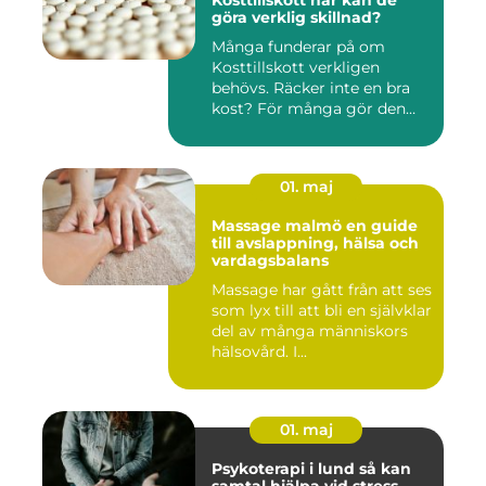
Kosttillskott när kan de
göra verklig skillnad?
Många funderar på om
Kosttillskott verkligen
behövs. Räcker inte en bra
kost? För många gör den
det....
01. maj
Massage malmö en guide
till avslappning, hälsa och
vardagsbalans
Massage har gått från att ses
som lyx till att bli en självklar
del av många människors
hälsovård. I...
01. maj
Psykoterapi i lund så kan