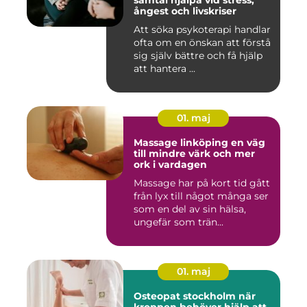
samtal hjälpa vid stress,
ångest och livskriser
Att söka psykoterapi handlar
ofta om en önskan att förstå
sig själv bättre och få hjälp
att hantera ...
01. maj
Massage linköping en väg
till mindre värk och mer
ork i vardagen
Massage har på kort tid gått
från lyx till något många ser
som en del av sin hälsa,
ungefär som trän...
01. maj
Osteopat stockholm när