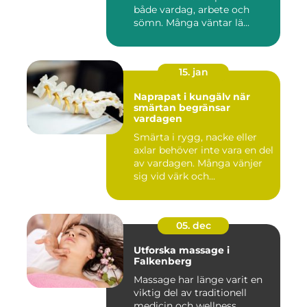
både vardag, arbete och
sömn. Många väntar lä...
15. jan
Naprapat i kungälv när
smärtan begränsar
vardagen
Smärta i rygg, nacke eller
axlar behöver inte vara en del
av vardagen. Många vänjer
sig vid värk och...
05. dec
Utforska massage i
Falkenberg
Massage har länge varit en
viktig del av traditionell
medicin och wellness