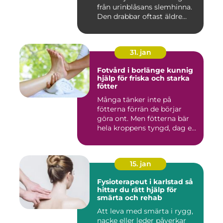
från urinblåsans slemhinna.
Den drabbar oftast äldre
person...
31. jan
Fotvård i borlänge kunnig
hjälp för friska och starka
fötter
Många tänker inte på
fötterna förrän de börjar
göra ont. Men fötterna bär
hela kroppens tyngd, dag e...
15. jan
Fysioterapeut i karlstad så
hittar du rätt hjälp för
smärta och rehab
Att leva med smärta i rygg,
nacke eller leder påverkar