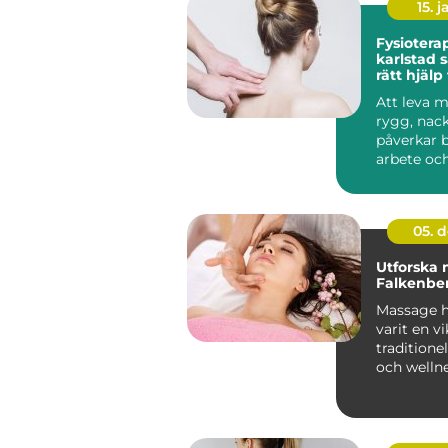
15. j
Fysiotera
karlstad så hittar du
rätt hjälp
och reha
Att leva 
rygg, nack
påverkar 
arbete oc
Många vänt
05. 
Utforska 
Falkenbe
Massage h
varit en vi
traditione
och welln
öv...