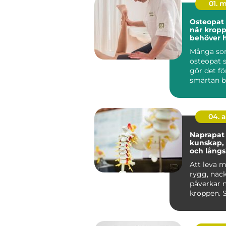
01. 
Osteopat
när krop
behöver h
hitta bal
Många so
osteopat 
gör det fö
smärtan bl
ignorera. 
04. 
Naprapat
kunskap,
och långs
smärtlind
Att leva m
rygg, nack
påverkar 
kroppen. 
humör, or
varda...