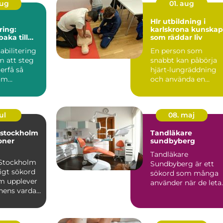
aug
01. aug
Hlr utbildning i
ring:
karlskrona kunskap
baka till
som räddar liv
abilitering
En person som
m att steg
snabbt kan påbörja
terfå så
hjärt-lungräddning
om
och använda en
hjärtstartare kan var
skillnaden...
ul
08. maj
 stockholm
Tandläkare
ioner
sundbyberg
Tandläkare
ellt stöd
 Stockholm
Sundbyberg är ett
ligt sökord
sökord som många
om upplever
använder när de leta
onens vardag
efter en trygg och
vå...
erfaren motta...