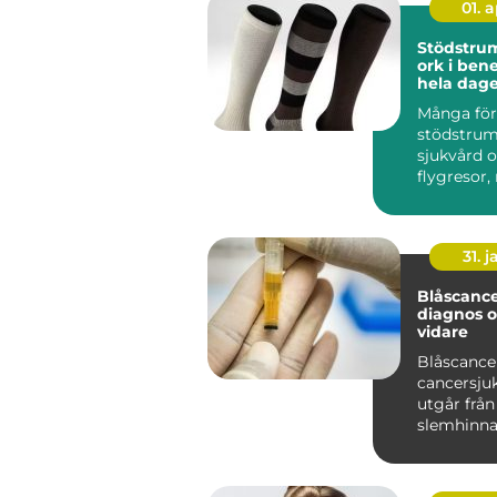
01. 
Stödstrump
ork i ben
hela dag
Många för
stödstru
sjukvård 
flygresor,
är de lika
kontoret, ..
31. j
Blåscancer symt
diagnos 
vidare
Blåscance
cancersj
utgår från
slemhinna
drabbar of
person...