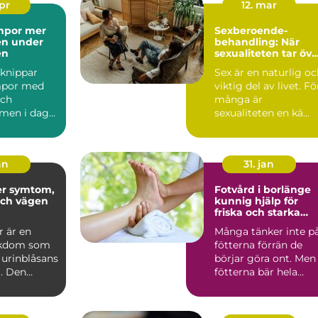
apr
12. mar
or mer
Sexberoende-
en under
behandling: När
en
sexualiteten tar öve
vardagen
knippar
Sex är en naturlig o
mpor med
viktig del av livet. Fö
och
många är
 men i dag
sexualiteten en kä...
 vanliga på
.
an
31. jan
om,
Fotvård i borlänge
och vägen
kunnig hjälp för
friska och starka
fötter
r är en
Många tänker inte p
ukdom som
fötterna förrän de
 urinblåsans
börjar göra ont. Men
. Den
fötterna bär hela
tast äldre
kroppens tyngd, dag
e...