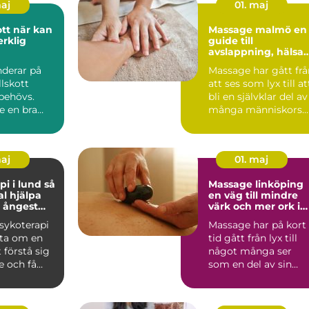
maj
01. maj
r kan
Massage malmö en
erklig
guide till
avslappning, hälsa
och vardagsbalans
derar på
Massage har gått frå
lskott
att ses som lyx till at
behövs.
bli en självklar del av
e en bra
många människors
 många gör
hälsovård. I...
maj
01. maj
 i lund så
Massage linköping
l hjälpa
en väg till mindre
, ångest
värk och mer ork i
iser
vardagen
sykoterapi
Massage har på kort
fta om en
tid gått från lyx till
 förstå sig
något många ser
re och få
som en del av sin
antera ...
hälsa, ungefär som
trän...