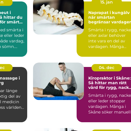
an
15. jan
peut i
Naprapat i kungälv
när smärtan
 för smärta
begränsar vardage
b
med smärta i
Smärta i rygg, nacke
e eller leder
eller axlar behöver
både vardag,
inte vara en del av
h sömn.
vardagen. Många
ar lä...
vänjer sig vid värk
och...
dec
04. dec
massage i
Kiropraktor i Skåne:
rg
Så hittar man rätt
vård för rygg, nack
ar länge
och leder
Smärta i rygg, nacke
ktig del av
eller leder stoppar
ll medicin
vardagen. Många i
ess världen
Skåne söker manuell.