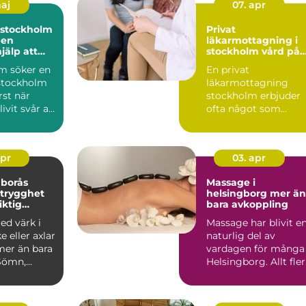
maj
07. apr
 stockholm
Privat
pen
läkarmottagning i
jälp att
stockholm vård på
ans
dina villkor
m söker en
En privat
stockholm
läkarmottagning
rst när
stockholm erbjuder
ivit svår att
ofta något som
Det kan ha...
många saknar i
dagens vård: tid,
kontinu...
apr
03. apr
 borås
Massage i
 trygghet
helsingborg mer än
iktig
bara avkoppling
ring
ed värk i
Massage har blivit e
e eller axlar
naturlig del av
mer än bara
vardagen för många 
Sömn,
Helsingborg. Allt fler
k och
söker behandlingar...