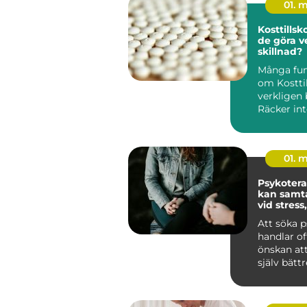
01. 
Kosttillskott nä
de göra v
skillnad?
Många fun
om Kosttil
verkligen 
Räcker int
kost? För
den det....
01. 
Psykoterapi
kan samta
vid stress
och livskr
Att söka p
handlar o
önskan att
själv bätt
hjälp att h