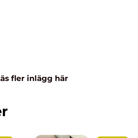
äs fler inlägg här
er