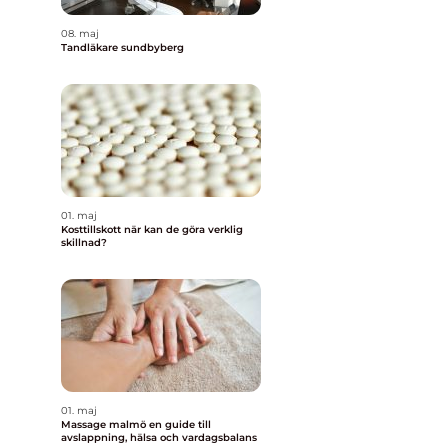
08. maj
Tandläkare sundbyberg
01. maj
Kosttillskott när kan de göra verklig
skillnad?
01. maj
Massage malmö en guide till
avslappning, hälsa och vardagsbalans