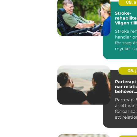
08. 
Stroke-
rehabilite
Vägen till
vardagen
Stroke reh
handlar o
för steg å
mycket s
m&oum...
08. j
Parterapi
när relat
behöver
profession
Parterapi
är ett van
för par s
att relati
har blivit s