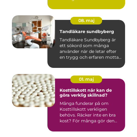
08. maj
Tandläkare sundbyberg
Tandläkare Sundbyberg är
ett sökord som många
använder när de letar efter
en trygg och erfaren motta...
01. maj
Kosttillskott när kan de
göra verklig skillnad?
Många funderar på om
Kosttillskott verkligen
behövs. Räcker inte en bra
kost? För många gör den
det....