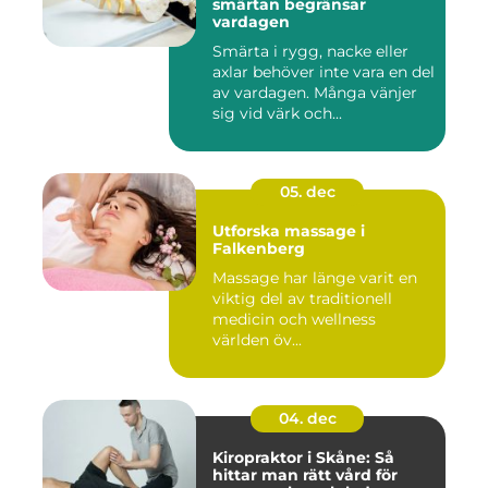
smärtan begränsar
vardagen
Smärta i rygg, nacke eller
axlar behöver inte vara en del
av vardagen. Många vänjer
sig vid värk och...
05. dec
Utforska massage i
Falkenberg
Massage har länge varit en
viktig del av traditionell
medicin och wellness
världen öv...
04. dec
Kiropraktor i Skåne: Så
hittar man rätt vård för