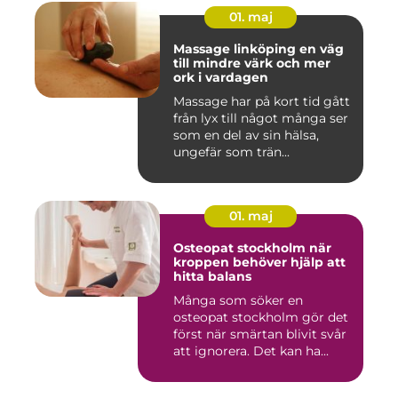
01. maj
Massage linköping en väg
till mindre värk och mer
ork i vardagen
Massage har på kort tid gått
från lyx till något många ser
som en del av sin hälsa,
ungefär som trän...
01. maj
Osteopat stockholm när
kroppen behöver hjälp att
hitta balans
Många som söker en
osteopat stockholm gör det
först när smärtan blivit svår
att ignorera. Det kan ha...