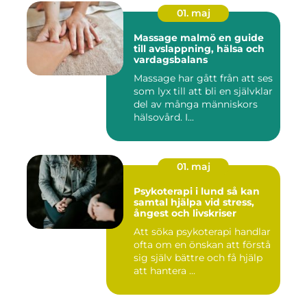
01. maj
Massage malmö en guide
till avslappning, hälsa och
vardagsbalans
Massage har gått från att ses
som lyx till att bli en självklar
del av många människors
hälsovård. I...
01. maj
Psykoterapi i lund så kan
samtal hjälpa vid stress,
ångest och livskriser
Att söka psykoterapi handlar
ofta om en önskan att förstå
sig själv bättre och få hjälp
att hantera ...