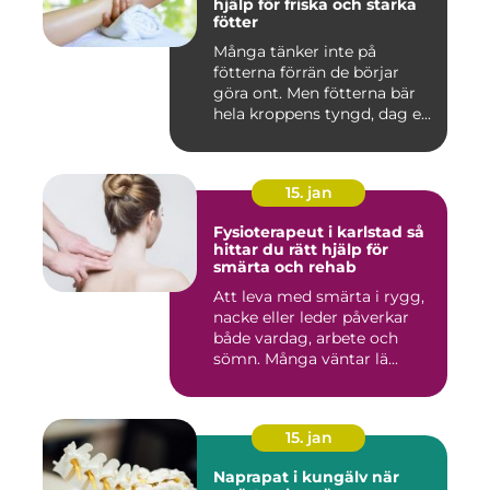
hjälp för friska och starka
fötter
Många tänker inte på
fötterna förrän de börjar
göra ont. Men fötterna bär
hela kroppens tyngd, dag e...
15. jan
Fysioterapeut i karlstad så
hittar du rätt hjälp för
smärta och rehab
Att leva med smärta i rygg,
nacke eller leder påverkar
både vardag, arbete och
sömn. Många väntar lä...
15. jan
Naprapat i kungälv när