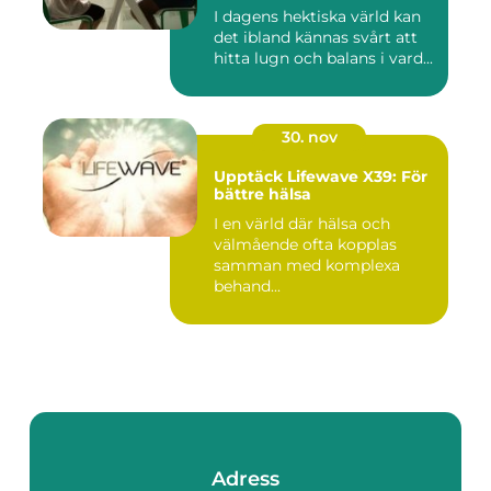
I dagens hektiska värld kan
det ibland kännas svårt att
hitta lugn och balans i vard...
30. nov
Upptäck Lifewave X39: För
bättre hälsa
I en värld där hälsa och
välmående ofta kopplas
samman med komplexa
behand...
Adress