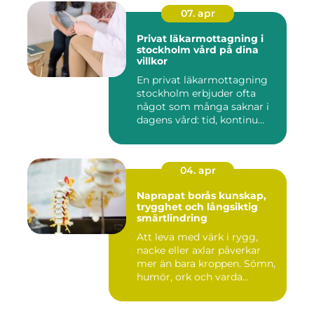
07. apr
Privat läkarmottagning i
stockholm vård på dina
villkor
En privat läkarmottagning
stockholm erbjuder ofta
något som många saknar i
dagens vård: tid, kontinu...
04. apr
Naprapat borås kunskap,
trygghet och långsiktig
smärtlindring
Att leva med värk i rygg,
nacke eller axlar påverkar
mer än bara kroppen. Sömn,
humör, ork och varda...