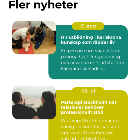
Fler nyheter
01. aug
Hlr utbildning i karlskrona
kunskap som räddar liv
En person som snabbt kan
påbörja hjärt-lungräddning
och använda en hjärtstartare
kan vara skillnaden...
08. jul
Parterapi stockholm när
relationer behöver
professionellt stöd
Parterapi Stockholm är ett
vanligt sökord för par som
upplever att relationens
vardag har blivit svå...