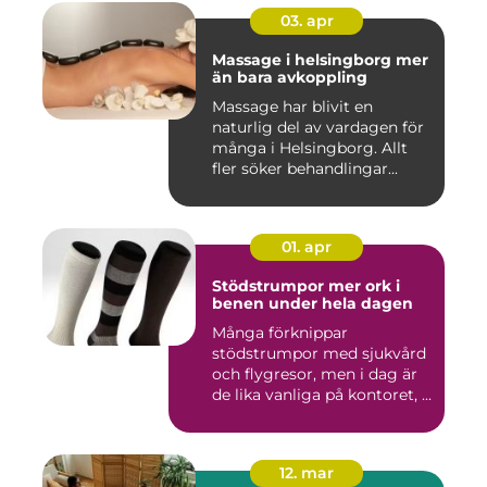
03. apr
Massage i helsingborg mer
än bara avkoppling
Massage har blivit en
naturlig del av vardagen för
många i Helsingborg. Allt
fler söker behandlingar...
01. apr
Stödstrumpor mer ork i
benen under hela dagen
Många förknippar
stödstrumpor med sjukvård
och flygresor, men i dag är
de lika vanliga på kontoret, ...
12. mar