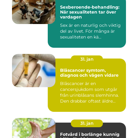
Sexberoende-behandling:
När sexualiteten tar över
vardagen
Sex är en naturlig och viktig
del av livet. För många är
sexualiteten en kä...
31. jan
Blåscancer symtom,
diagnos och vägen vidare
Blåscancer är en
cancersjukdom som utgår
från urinblåsans slemhinna.
Den drabbar oftast äldre
person...
31. jan
Fotvård i borlänge kunnig