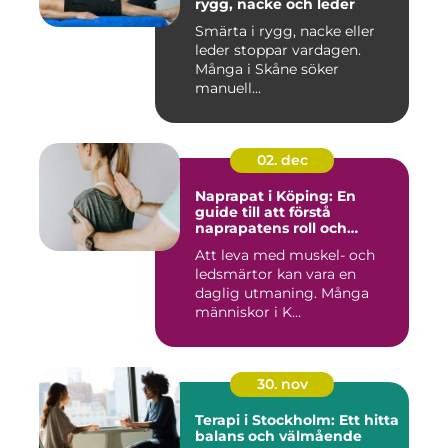
rygg, nacke och leder
Smärta i rygg, nacke eller
leder stoppar vardagen.
Många i Skåne söker
manuell...
02. dec
Naprapat i Köping: En
guide till att förstå
naprapatens roll och
betydelse
Att leva med muskel- och
ledsmärtor kan vara en
daglig utmaning. Många
människor i K...
30. nov
Terapi i Stockholm: Ett hitta
balans och välmående