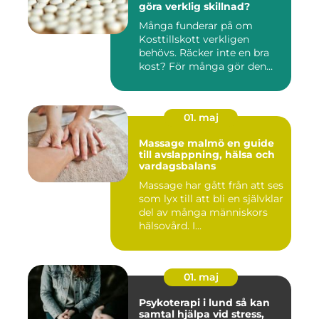
göra verklig skillnad?
Många funderar på om
Kosttillskott verkligen
behövs. Räcker inte en bra
kost? För många gör den
det....
01. maj
Massage malmö en guide
till avslappning, hälsa och
vardagsbalans
Massage har gått från att ses
som lyx till att bli en självklar
del av många människors
hälsovård. I...
01. maj
Psykoterapi i lund så kan
samtal hjälpa vid stress,