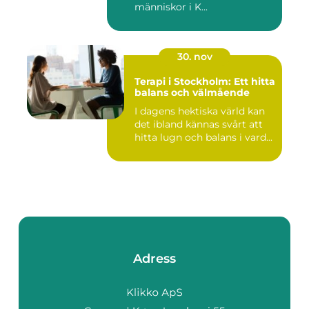
människor i K...
30. nov
Terapi i Stockholm: Ett hitta
balans och välmående
I dagens hektiska värld kan
det ibland kännas svårt att
hitta lugn och balans i vard...
Adress