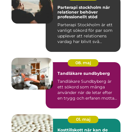
Parterapi stockholm när
relationer behöver
professionellt stöd
Parterapi Stockholm är ett
vanligt sökord för par som
upplever att relationens
vardag har blivit svå...
08. maj
Tandläkare sundbyberg
Tandläkare Sundbyberg är
ett sökord som många
använder när de letar efter
en trygg och erfaren motta...
01. maj
Kosttillskott när kan de