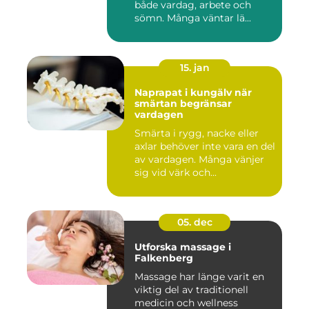
både vardag, arbete och
sömn. Många väntar lä...
15. jan
Naprapat i kungälv när
smärtan begränsar
vardagen
Smärta i rygg, nacke eller
axlar behöver inte vara en del
av vardagen. Många vänjer
sig vid värk och...
05. dec
Utforska massage i
Falkenberg
Massage har länge varit en
viktig del av traditionell
medicin och wellness