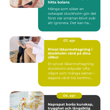
hitta balans
Många som söker en
osteopat stockholm gör det
först när smärtan blivit svår
att ignorera. Det kan ha...
07. apr
Privat läkarmottagning i
stockholm vård på dina
villkor
En privat läkarmottagning
stockholm erbjuder ofta
något som många saknar i
dagens vård: tid, kontinu...
04. apr
Naprapat borås kunskap,
trygghet och långsiktig