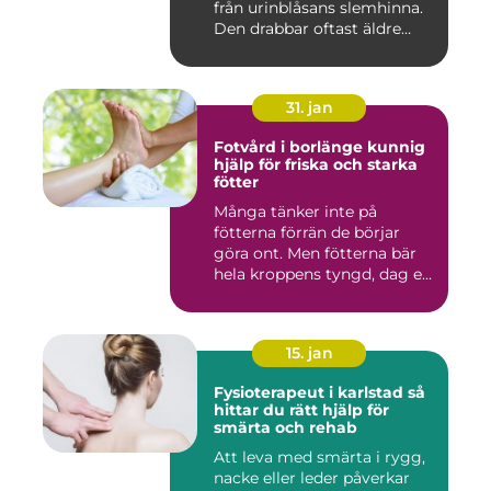
från urinblåsans slemhinna.
Den drabbar oftast äldre
person...
31. jan
Fotvård i borlänge kunnig
hjälp för friska och starka
fötter
Många tänker inte på
fötterna förrän de börjar
göra ont. Men fötterna bär
hela kroppens tyngd, dag e...
15. jan
Fysioterapeut i karlstad så
hittar du rätt hjälp för
smärta och rehab
Att leva med smärta i rygg,
nacke eller leder påverkar