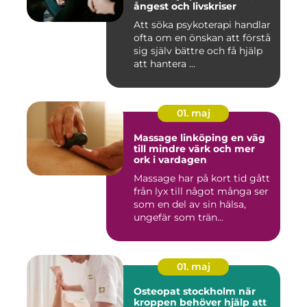
ångest och livskriser
Att söka psykoterapi handlar
ofta om en önskan att förstå
sig själv bättre och få hjälp
att hantera ...
01. maj
Massage linköping en väg
till mindre värk och mer
ork i vardagen
Massage har på kort tid gått
från lyx till något många ser
som en del av sin hälsa,
ungefär som trän...
01. maj
Osteopat stockholm när
kroppen behöver hjälp att