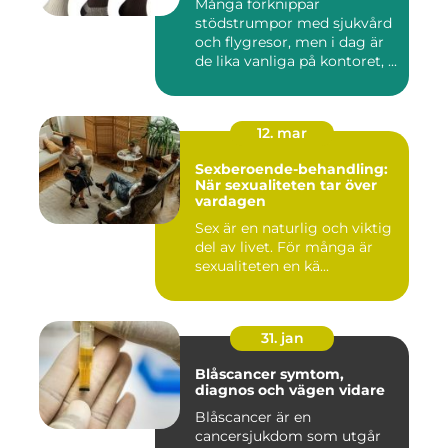
Många förknippar
stödstrumpor med sjukvård
och flygresor, men i dag är
de lika vanliga på kontoret, ...
12. mar
Sexberoende-behandling:
När sexualiteten tar över
vardagen
Sex är en naturlig och viktig
del av livet. För många är
sexualiteten en kä...
31. jan
Blåscancer symtom,
diagnos och vägen vidare
Blåscancer är en
cancersjukdom som utgår