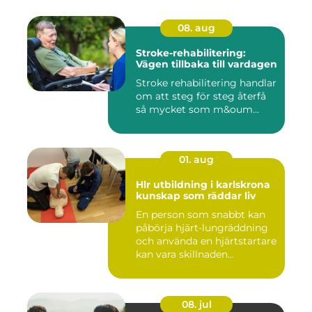
08. aug
Stroke-rehabilitering:
Vägen tillbaka till vardagen
Stroke rehabilitering handlar
om att steg för steg återfå
så mycket som m&oum...
01. aug
Hlr utbildning i karlskrona
kunskap som räddar liv
En person som snabbt kan
påbörja hjärt-lungräddning
och använda en hjärtstartare
kan vara skillnaden...
08. jul