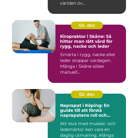
världen öv...
04. dec
Kiropraktor i Skåne: Så
hittar man rätt vård för
rygg, nacke och leder
Smärta i rygg, nacke eller
leder stoppar vardagen.
Många i Skåne söker
manuell...
02. dec
Naprapat i Köping: En
guide till att förstå
naprapatens roll och
betydelse
Att leva med muskel- och
ledsmärtor kan vara en
daglig utmaning. Många