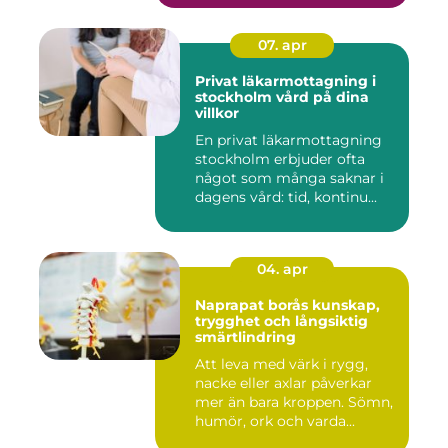
07. apr
Privat läkarmottagning i
stockholm vård på dina
villkor
En privat läkarmottagning
stockholm erbjuder ofta
något som många saknar i
dagens vård: tid, kontinu...
04. apr
Naprapat borås kunskap,
trygghet och långsiktig
smärtlindring
Att leva med värk i rygg,
nacke eller axlar påverkar
mer än bara kroppen. Sömn,
humör, ork och varda...