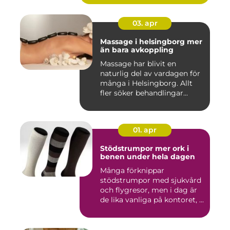
03. apr
Massage i helsingborg mer
än bara avkoppling
Massage har blivit en
naturlig del av vardagen för
många i Helsingborg. Allt
fler söker behandlingar...
01. apr
Stödstrumpor mer ork i
benen under hela dagen
Många förknippar
stödstrumpor med sjukvård
och flygresor, men i dag är
de lika vanliga på kontoret, ...