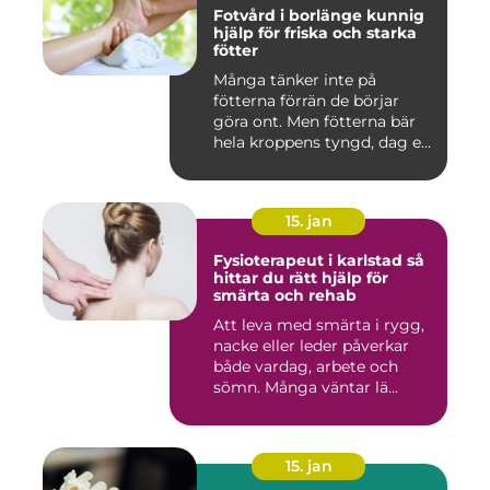
Fotvård i borlänge kunnig
hjälp för friska och starka
fötter
Många tänker inte på
fötterna förrän de börjar
göra ont. Men fötterna bär
hela kroppens tyngd, dag e...
15. jan
Fysioterapeut i karlstad så
hittar du rätt hjälp för
smärta och rehab
Att leva med smärta i rygg,
nacke eller leder påverkar
både vardag, arbete och
sömn. Många väntar lä...
15. jan