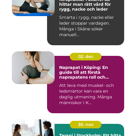
hittar man rätt vård för
rygg, nacke och leder
Smärta i rygg, nacke eller
leder stoppar vardagen.
Många i Skåne söker
manuell...
02. dec
Naprapat i Köping: En
guide till att förstå
naprapatens roll och
betydelse
Att leva med muskel- och
ledsmärtor kan vara en
daglig utmaning. Många
människor i K...
30. nov
Terapi i Stockholm: Ett hitta