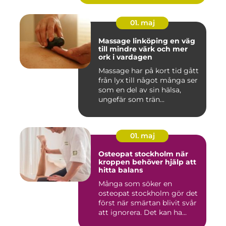
01. maj
Massage linköping en väg
till mindre värk och mer
ork i vardagen
Massage har på kort tid gått
från lyx till något många ser
som en del av sin hälsa,
ungefär som trän...
01. maj
Osteopat stockholm när
kroppen behöver hjälp att
hitta balans
Många som söker en
osteopat stockholm gör det
först när smärtan blivit svår
att ignorera. Det kan ha...