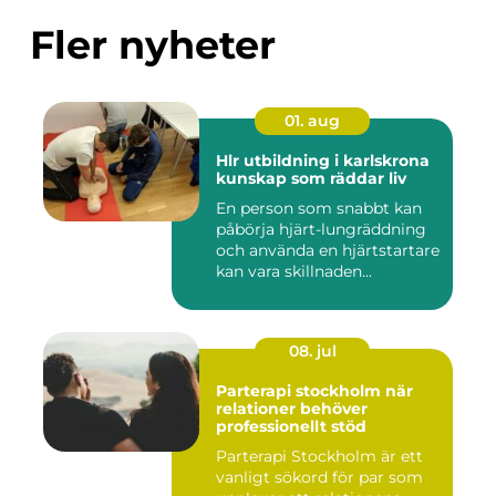
Fler nyheter
01. aug
Hlr utbildning i karlskrona
kunskap som räddar liv
En person som snabbt kan
påbörja hjärt-lungräddning
och använda en hjärtstartare
kan vara skillnaden...
08. jul
Parterapi stockholm när
relationer behöver
professionellt stöd
Parterapi Stockholm är ett
vanligt sökord för par som