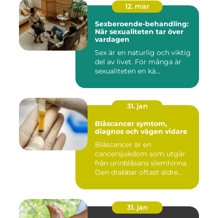
12. mar
Sexberoende-behandling:
När sexualiteten tar över
vardagen
Sex är en naturlig och viktig
del av livet. För många är
sexualiteten en kä...
31. jan
Blåscancer symtom,
diagnos och vägen vidare
Blåscancer är en
cancersjukdom som utgår
från urinblåsans slemhinna.
Den drabbar oftast äldre
person...
31. jan