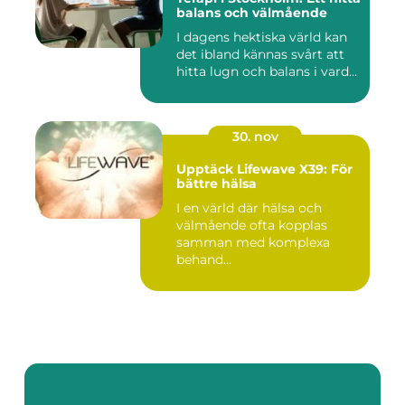
balans och välmående
I dagens hektiska värld kan
det ibland kännas svårt att
hitta lugn och balans i vard...
30. nov
Upptäck Lifewave X39: För
bättre hälsa
I en värld där hälsa och
välmående ofta kopplas
samman med komplexa
behand...