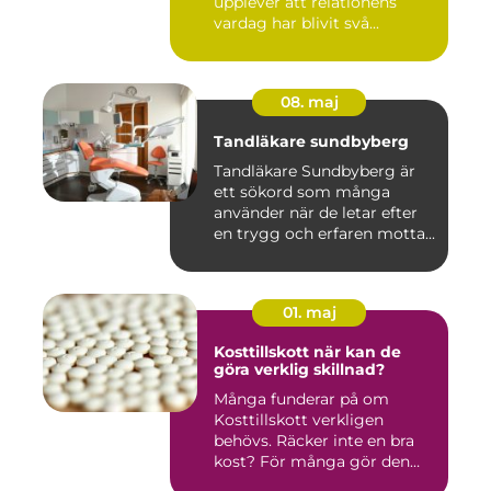
upplever att relationens
vardag har blivit svå...
08. maj
Tandläkare sundbyberg
Tandläkare Sundbyberg är
ett sökord som många
använder när de letar efter
en trygg och erfaren motta...
01. maj
Kosttillskott när kan de
göra verklig skillnad?
Många funderar på om
Kosttillskott verkligen
behövs. Räcker inte en bra
kost? För många gör den
det....