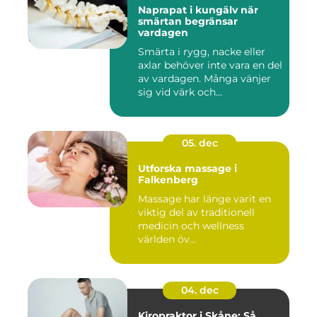
Naprapat i kungälv när
smärtan begränsar
vardagen
Smärta i rygg, nacke eller
axlar behöver inte vara en del
av vardagen. Många vänjer
sig vid värk och...
05. dec
Utforska massage i
Falkenberg
Massage har länge varit en
viktig del av traditionell
medicin och wellness
världen öv...
04. dec
Kiropraktor i Skåne: Så