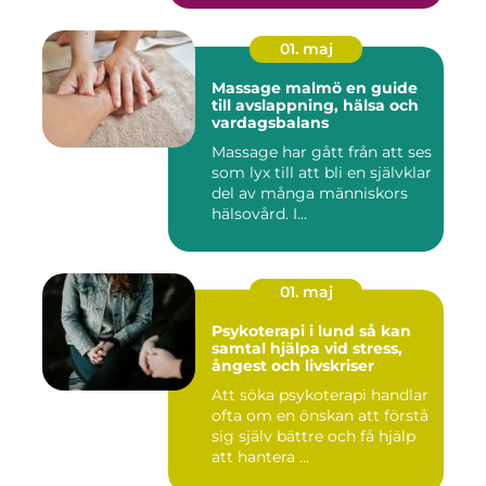
01. maj
Massage malmö en guide
till avslappning, hälsa och
vardagsbalans
Massage har gått från att ses
som lyx till att bli en självklar
del av många människors
hälsovård. I...
01. maj
Psykoterapi i lund så kan
samtal hjälpa vid stress,
ångest och livskriser
Att söka psykoterapi handlar
ofta om en önskan att förstå
sig själv bättre och få hjälp
att hantera ...