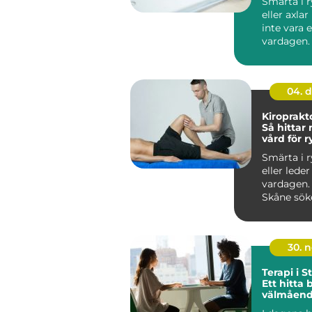
Smärta i 
eller axla
inte vara 
vardagen
vänjer sig
och...
04. 
Kiroprakt
Så hittar
vård för 
och leder
Smärta i 
eller lede
vardagen.
Skåne söke
30. 
Terapi i 
Ett hitta 
välmåen