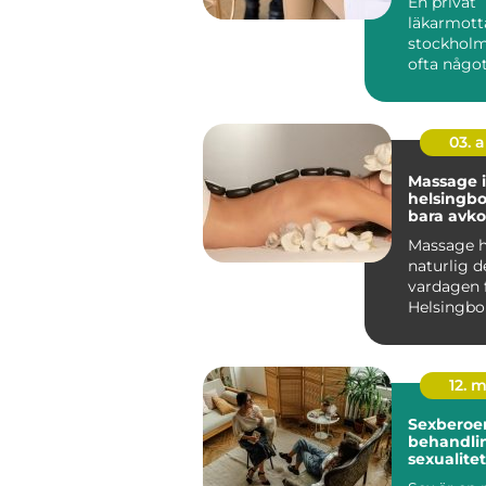
En privat
läkarmott
stockholm
ofta någo
många sak
dagens vår
kontinu...
03. 
Massage i
helsingborg m
bara avko
Massage ha
naturlig d
vardagen 
Helsingbor
söker beha
12. 
Sexberoe
behandlin
sexualite
vardagen