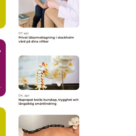
07. apr
Privat läkarmottagning i stockholm
vård på dina villkor
m
tt
.
04. apr
Naprapat borås kunskap, trygghet och
långsiktig smärtlindring