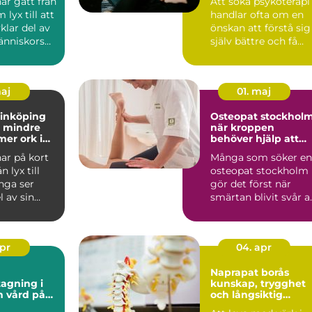
ar gått från
Att söka psykoterapi
 lyx till att
handlar ofta om en
vklar del av
önskan att förstå sig
nniskors
själv bättre och få
...
hjälp att hantera ...
maj
01. maj
linköping
Osteopat stockhol
ll mindre
när kroppen
mer ork i
behöver hjälp att
hitta balans
ar på kort
Många som söker en
n lyx till
osteopat stockholm
nga ser
gör det först när
 av sin
smärtan blivit svår a
gefär som
ignorera. Det kan ha..
apr
04. apr
Naprapat borås
agning i
kunskap, trygghet
på
och långsiktig
or
smärtlindring