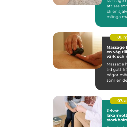
Massage h
att ses som
bli en själ
många mä
hälsovård. I
01. 
Massage 
en väg ti
värk och 
vardagen
Massage h
tid gått frå
något må
som en del
hälsa, un
trän...
07. 
Privat
läkarmott
stockholm vård 
dina villk