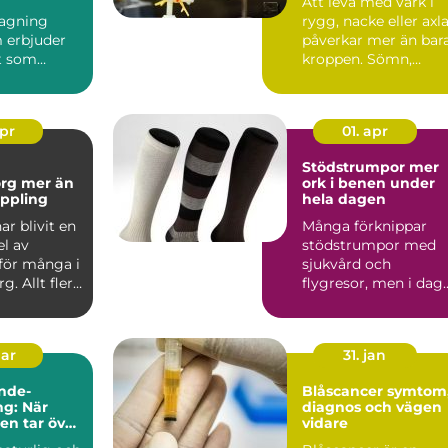
Att leva med värk i
agning
rygg, nacke eller axl
 erbjuder
påverkar mer än bar
t som
kroppen. Sömn,
nar i
humör, ork och
d: tid,
varda...
apr
01. apr
Stödstrumpor mer
er än
ork i benen under
ppling
hela dagen
r blivit en
Många förknippar
el av
stödstrumpor med
för många i
sjukvård och
g. Allt fler
flygresor, men i dag
ndlingar...
är de lika vanliga på
kontoret, ...
mar
31. jan
nde-
Blåscancer symtom,
g: När
diagnos och vägen
ten tar över
vidare