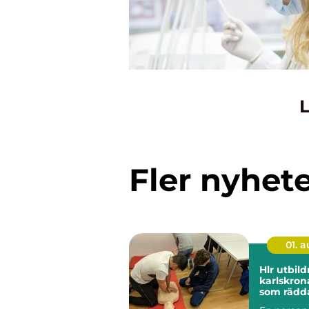
L
Fler nyhet
01. 
Hlr utbild
karlskrona kuns
som rädda