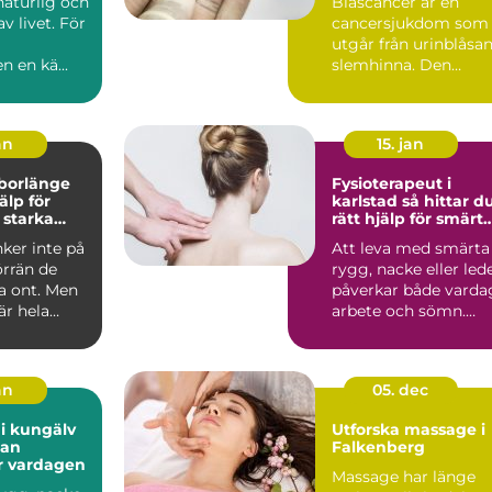
naturlig och
Blåscancer är en
av livet. För
cancersjukdom som
utgår från urinblåsa
n en kä...
slemhinna. Den
drabbar oftast äldre
person...
an
15. jan
 borlänge
Fysioterapeut i
älp för
karlstad så hittar du
 starka
rätt hjälp för smärt
och rehab
ker inte på
Att leva med smärta 
örrän de
rygg, nacke eller led
a ont. Men
påverkar både varda
är hela
arbete och sömn.
tyngd, dag
Många väntar lä...
an
05. dec
i kungälv
Utforska massage i
tan
Falkenberg
r vardagen
Massage har länge