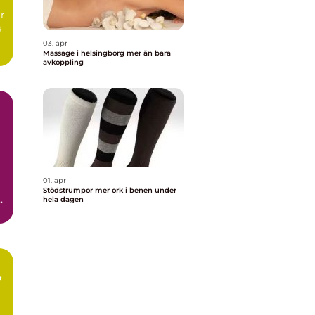
ar
a
03. apr
Massage i helsingborg mer än bara
avkoppling
01. apr
Stödstrumpor mer ork i benen under
hela dagen