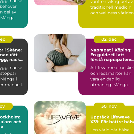
rygg, nacke
varit en viktig del av
r behöver
traditionell medicin
en del av
och wellness världen
. Många
öv...
 vid värk
dec
02. dec
or i Skåne:
Naprapat i Köping:
 man rätt
En guide till att
rygg, nacke
förstå naprapatens
roll och betydelse
rygg, nacke
Att leva med muskel
r stoppar
och ledsmärtor kan
 Många i
vara en daglig
r manuell...
utmaning. Många
människor i K...
nov
30. nov
Stockholm:
Upptäck Lifewave
balans och
X39: För bättre häls
de
I en värld där hälsa