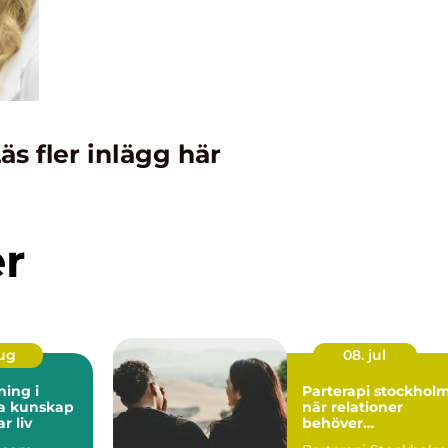
äs fler inlägg här
er
aug
08. jul
ning i
Parterapi stockhol
kap
när relationer
r liv
behöver
professionellt stöd