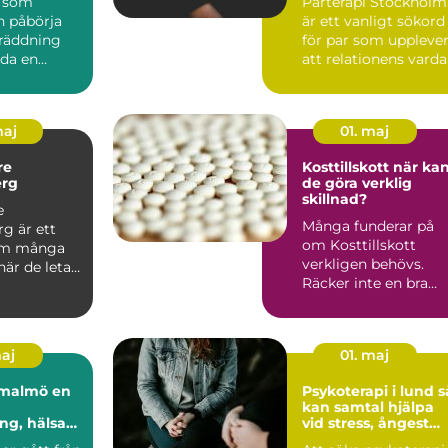
n som
Parterapi Stockholm
n påbörja
är ett vanligt sökord
gräddning
för par som uppleve
da en
att relationens vard
are kan vara
har blivit svå...
..
maj
01. maj
re
Kosttillskott när kan
rg
de göra verklig
skillnad?
e
Många funderar på
g är ett
om Kosttillskott
om många
verkligen behövs.
är de letar
Räcker inte en bra
rygg och
kost? För många gö
tta...
den det....
maj
01. maj
almö en
Psykoterapi i lund så
kan samtal hjälpa
ng, hälsa
vid stress, ångest
agsbalans
och livskriser