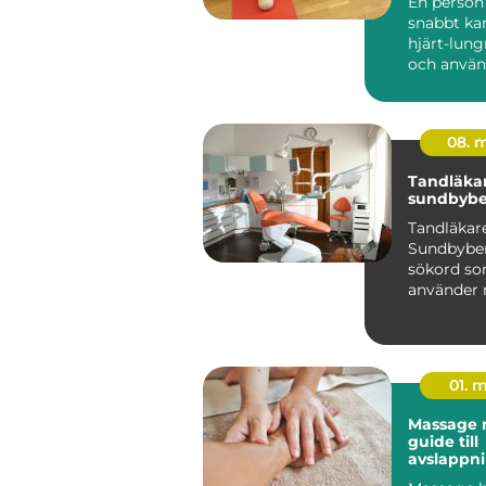
En perso
snabbt ka
hjärt-lun
och använ
hjärtstart
skillnaden.
08. 
Tandläka
sundbybe
Tandläkar
Sundbyber
sökord s
använder n
efter en t
erfaren mo
01. 
Massage m
guide till
avslappni
och vard