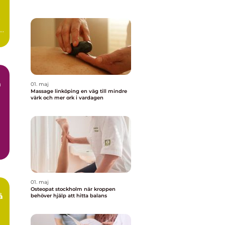
r
ag
01. maj
Massage linköping en väg till mindre
värk och mer ork i vardagen
r
01. maj
Osteopat stockholm när kroppen
behöver hjälp att hitta balans