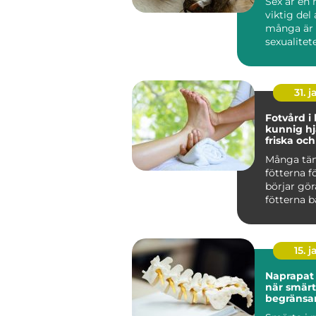
Sex är en 
viktig del 
många är
sexualitete
31. j
Fotvård i
kunnig hj
friska och
fötter
Många tän
fötterna f
börjar gör
fötterna b
kroppens 
e...
15. j
Naprapat 
när smär
begränsa