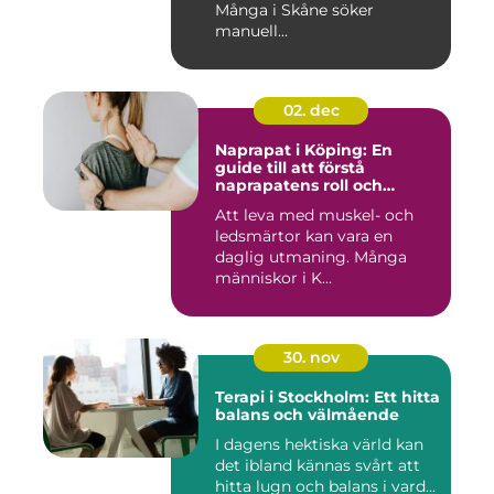
Många i Skåne söker
manuell...
02. dec
Naprapat i Köping: En
guide till att förstå
naprapatens roll och
betydelse
Att leva med muskel- och
ledsmärtor kan vara en
daglig utmaning. Många
människor i K...
30. nov
Terapi i Stockholm: Ett hitta
balans och välmående
I dagens hektiska värld kan
det ibland kännas svårt att
hitta lugn och balans i vard...