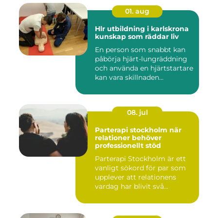
01. aug
Hlr utbildning i karlskrona
kunskap som räddar liv
En person som snabbt kan
påbörja hjärt-lungräddning
och använda en hjärtstartare
kan vara skillnaden...
08. jul
Parterapi stockholm när
relationer behöver
professionellt stöd
Parterapi Stockholm är ett
vanligt sökord för par som
upplever att relationens
vardag har blivit svå...