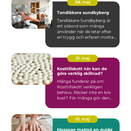
08. maj
Tandläkare sundbyberg
Tandläkare Sundbyberg är
ett sökord som många
använder när de letar efter
en trygg och erfaren motta...
01. maj
Kosttillskott när kan de
göra verklig skillnad?
Många funderar på om
Kosttillskott verkligen
behövs. Räcker inte en bra
kost? För många gör den
det....
01. maj
Massage malmö en guide