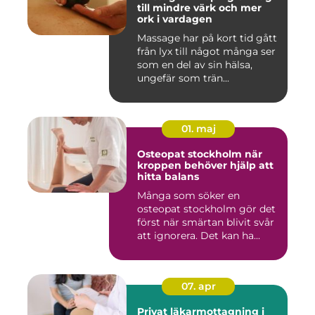
till mindre värk och mer
ork i vardagen
Massage har på kort tid gått
från lyx till något många ser
som en del av sin hälsa,
ungefär som trän...
01. maj
Osteopat stockholm när
kroppen behöver hjälp att
hitta balans
Många som söker en
osteopat stockholm gör det
först när smärtan blivit svår
att ignorera. Det kan ha...
07. apr
Privat läkarmottagning i