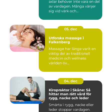
axlar behöver inte vara en del
av vardagen. Många vänjer
sig vid värk och...
05. dec
Utforska massage i
Falkenberg
Massage har länge varit en
viktig del av traditionell
medicin och wellness
världen öv...
04. dec
Kiropraktor i Skåne: Så
hittar man rätt vård för
rygg, nacke och leder
Smärta i rygg, nacke eller
leder stoppar vardagen.