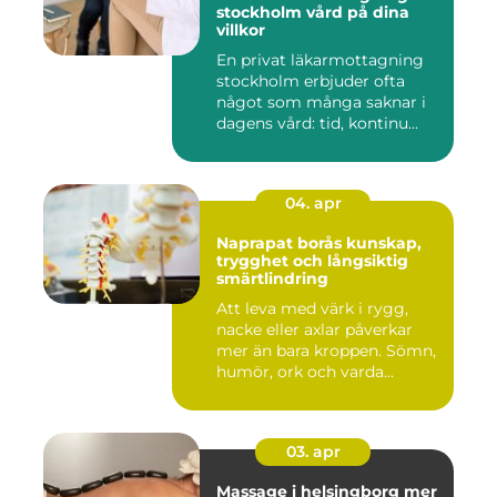
stockholm vård på dina
villkor
En privat läkarmottagning
stockholm erbjuder ofta
något som många saknar i
dagens vård: tid, kontinu...
04. apr
Naprapat borås kunskap,
trygghet och långsiktig
smärtlindring
Att leva med värk i rygg,
nacke eller axlar påverkar
mer än bara kroppen. Sömn,
humör, ork och varda...
03. apr
Massage i helsingborg mer