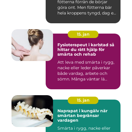
fötterna förrän de börjar
göra ont. Men fötterna bär
hela kroppens tyngd, dag e...
15. jan
Fysioterapeut i karlstad så
hittar du rätt hjälp för
smärta och rehab
Att leva med smärta i rygg,
nacke eller leder påverkar
både vardag, arbete och
sömn. Många väntar lä...
15. jan
Naprapat i kungälv när
smärtan begränsar
vardagen
Smärta i rygg, nacke eller