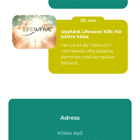
30. nov
Upptäck Lifewave X39: För
bättre hälsa
I en värld där hälsa och
välmående ofta kopplas
samman med komplexa
behand...
Adress