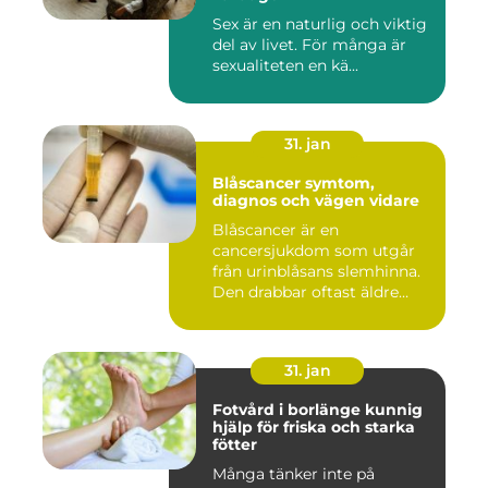
Sex är en naturlig och viktig
del av livet. För många är
sexualiteten en kä...
31. jan
Blåscancer symtom,
diagnos och vägen vidare
Blåscancer är en
cancersjukdom som utgår
från urinblåsans slemhinna.
Den drabbar oftast äldre
person...
31. jan
Fotvård i borlänge kunnig
hjälp för friska och starka
fötter
Många tänker inte på