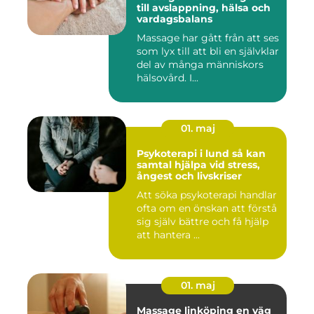
till avslappning, hälsa och
vardagsbalans
Massage har gått från att ses
som lyx till att bli en självklar
del av många människors
hälsovård. I...
01. maj
Psykoterapi i lund så kan
samtal hjälpa vid stress,
ångest och livskriser
Att söka psykoterapi handlar
ofta om en önskan att förstå
sig själv bättre och få hjälp
att hantera ...
01. maj
Massage linköping en väg