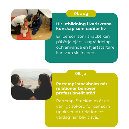
01. aug
Hlr utbildning i karlskrona
kunskap som räddar liv
En person som snabbt kan
påbörja hjärt-lungräddning
och använda en hjärtstartare
kan vara skillnaden...
08. jul
Parterapi stockholm när
relationer behöver
professionellt stöd
Parterapi Stockholm är ett
vanligt sökord för par som
upplever att relationens
vardag har blivit svå...