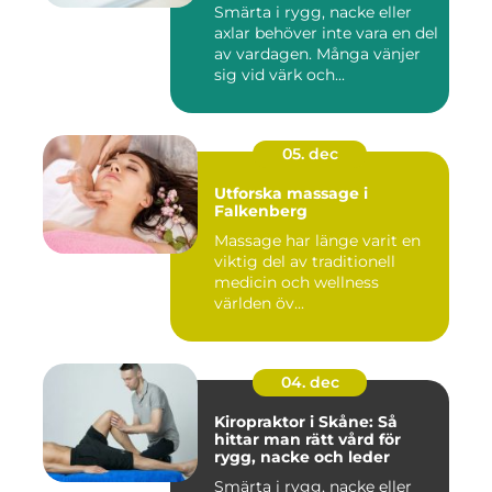
Smärta i rygg, nacke eller
axlar behöver inte vara en del
av vardagen. Många vänjer
sig vid värk och...
05. dec
Utforska massage i
Falkenberg
Massage har länge varit en
viktig del av traditionell
medicin och wellness
världen öv...
04. dec
Kiropraktor i Skåne: Så
hittar man rätt vård för
rygg, nacke och leder
Smärta i rygg, nacke eller