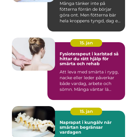
Många tänker inte på
fötterna förrän de börjar
göra ont. Men fötterna bär
hela kroppens tyngd, dag e...
15. jan
Fysioterapeut i karlstad så
hittar du rätt hjälp för
smärta och rehab
Att leva med smärta i rygg,
nacke eller leder påverkar
både vardag, arbete och
sömn. Många väntar lä...
15. jan
Naprapat i kungälv när
smärtan begränsar
vardagen