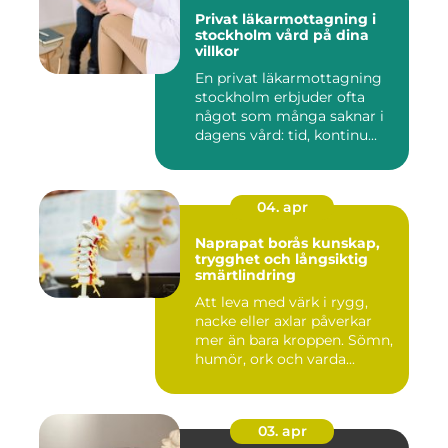
Privat läkarmottagning i
stockholm vård på dina
villkor
En privat läkarmottagning
stockholm erbjuder ofta
något som många saknar i
dagens vård: tid, kontinu...
04. apr
Naprapat borås kunskap,
trygghet och långsiktig
smärtlindring
Att leva med värk i rygg,
nacke eller axlar påverkar
mer än bara kroppen. Sömn,
humör, ork och varda...
03. apr