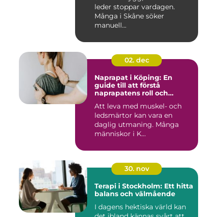
leder stoppar vardagen.
Många i Skåne söker
manuell...
02. dec
Naprapat i Köping: En
guide till att förstå
naprapatens roll och
betydelse
Att leva med muskel- och
ledsmärtor kan vara en
daglig utmaning. Många
människor i K...
30. nov
Terapi i Stockholm: Ett hitta
balans och välmående
I dagens hektiska värld kan
det ibland kännas svårt att