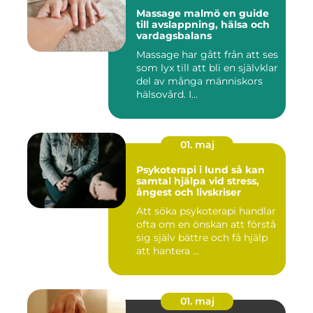
Massage malmö en guide
till avslappning, hälsa och
vardagsbalans
Massage har gått från att ses
som lyx till att bli en självklar
del av många människors
hälsovård. I...
01. maj
Psykoterapi i lund så kan
samtal hjälpa vid stress,
ångest och livskriser
Att söka psykoterapi handlar
ofta om en önskan att förstå
sig själv bättre och få hjälp
att hantera ...
01. maj