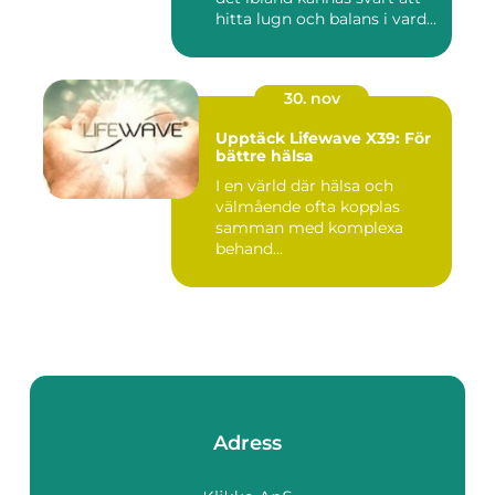
hitta lugn och balans i vard...
30. nov
Upptäck Lifewave X39: För
bättre hälsa
I en värld där hälsa och
välmående ofta kopplas
samman med komplexa
behand...
Adress