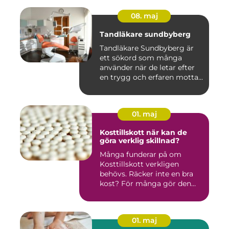
08. maj
Tandläkare sundbyberg
Tandläkare Sundbyberg är
ett sökord som många
använder när de letar efter
en trygg och erfaren motta...
01. maj
Kosttillskott när kan de
göra verklig skillnad?
Många funderar på om
Kosttillskott verkligen
behövs. Räcker inte en bra
kost? För många gör den
det....
01. maj