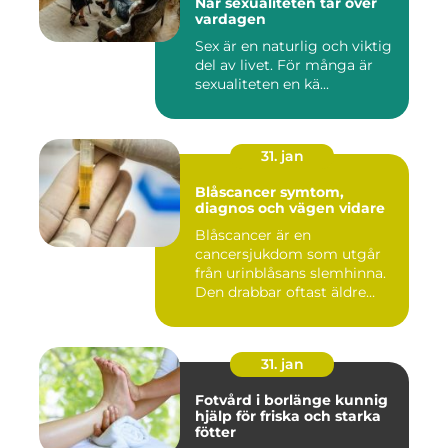
När sexualiteten tar över
vardagen
Sex är en naturlig och viktig
del av livet. För många är
sexualiteten en kä...
31. jan
Blåscancer symtom,
diagnos och vägen vidare
Blåscancer är en
cancersjukdom som utgår
från urinblåsans slemhinna.
Den drabbar oftast äldre
person...
31. jan
Fotvård i borlänge kunnig
hjälp för friska och starka
fötter