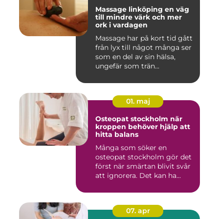
Massage linköping en väg
till mindre värk och mer
ork i vardagen
Massage har på kort tid gått
från lyx till något många ser
som en del av sin hälsa,
ungefär som trän...
01. maj
Osteopat stockholm när
kroppen behöver hjälp att
hitta balans
Många som söker en
osteopat stockholm gör det
först när smärtan blivit svår
att ignorera. Det kan ha...
07. apr