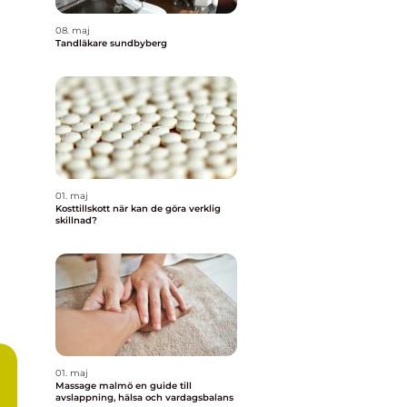
08. maj
Tandläkare sundbyberg
01. maj
Kosttillskott när kan de göra verklig
skillnad?
01. maj
Massage malmö en guide till
avslappning, hälsa och vardagsbalans