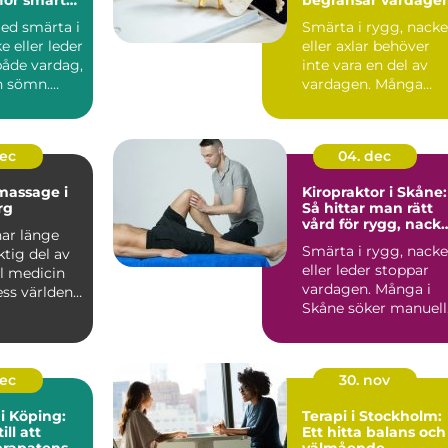
b
med smärta i
Smärta i rygg, nacke
e eller leder
eller axlar behöver
både vardag,
inte vara en del av
h sömn.
vardagen. Många
ar lä...
vänjer sig vid värk
och...
dec
04. dec
massage i
Kiropraktor i Skåne:
rg
Så hittar man rätt
vård för rygg, nack
ar länge
och leder
Smärta i rygg, nacke
ktig del av
eller leder stoppar
ll medicin
vardagen. Många i
ess världen
Skåne söker manuell.
dec
30. nov
i Köping:
Terapi i Stockholm:
ill att
Ett hitta balans och
prapatens
välmående