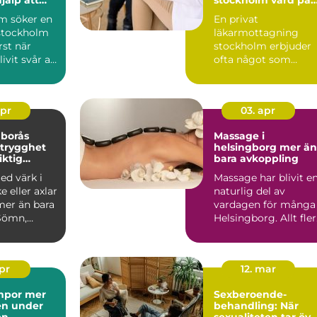
ans
dina villkor
m söker en
En privat
stockholm
läkarmottagning
rst när
stockholm erbjuder
ivit svår att
ofta något som
Det kan ha...
många saknar i
dagens vård: tid,
kontinu...
apr
03. apr
 borås
Massage i
 trygghet
helsingborg mer än
iktig
bara avkoppling
ring
ed värk i
Massage har blivit e
e eller axlar
naturlig del av
mer än bara
vardagen för många 
Sömn,
Helsingborg. Allt fler
k och
söker behandlingar...
apr
12. mar
or mer
Sexberoende-
en under
behandling: När
en
sexualiteten tar öve