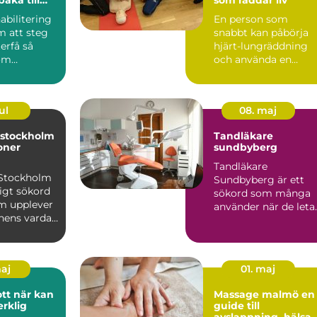
abilitering
En person som
m att steg
snabbt kan påbörja
terfå så
hjärt-lungräddning
om
och använda en
hjärtstartare kan var
skillnaden...
ul
08. maj
 stockholm
Tandläkare
ioner
sundbyberg
Tandläkare
ellt stöd
 Stockholm
Sundbyberg är ett
ligt sökord
sökord som många
om upplever
använder när de leta
onens vardag
efter en trygg och
vå...
erfaren motta...
maj
01. maj
r kan
Massage malmö en
erklig
guide till
avslappning, hälsa