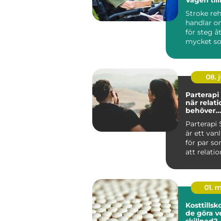
vardagen
Stroke reh
handlar o
för steg å
mycket s
m&oum...
08. j
Parterapi
när relat
behöver
profession
Parterapi
är ett van
för par s
att relati
har blivit s
01. 
Kosttillskott nä
de göra v
skillnad?