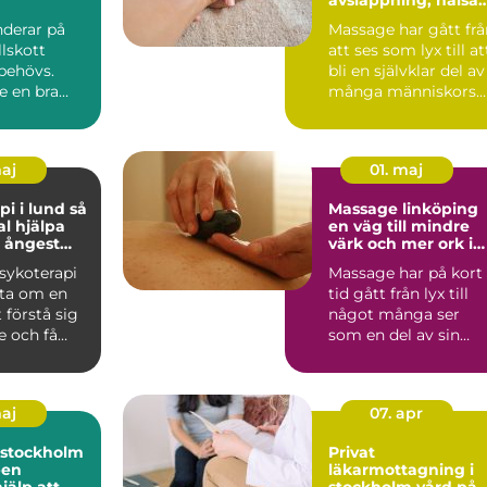
och vardagsbalans
derar på
Massage har gått frå
lskott
att ses som lyx till at
behövs.
bli en självklar del av
e en bra
många människors
 många gör
hälsovård. I...
maj
01. maj
 i lund så
Massage linköping
l hjälpa
en väg till mindre
, ångest
värk och mer ork i
iser
vardagen
sykoterapi
Massage har på kort
fta om en
tid gått från lyx till
 förstå sig
något många ser
re och få
som en del av sin
antera ...
hälsa, ungefär som
trän...
maj
07. apr
 stockholm
Privat
pen
läkarmottagning i
jälp att
stockholm vård på