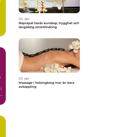
04. apr
Naprapat borås kunskap, trygghet och
långsiktig smärtlindring
n
03. apr
Massage i helsingborg mer än bara
avkoppling
i
r