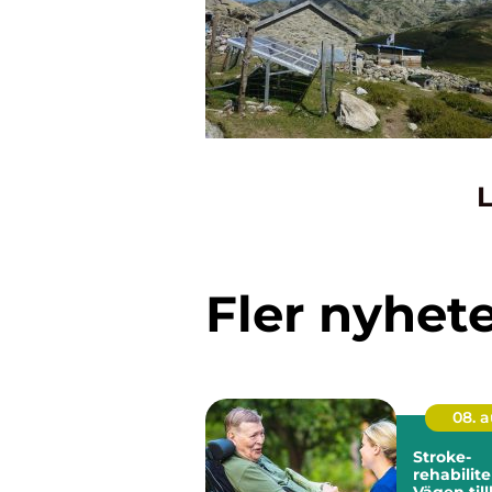
L
Fler nyhet
08. 
Stroke-
rehabilite
Vägen till