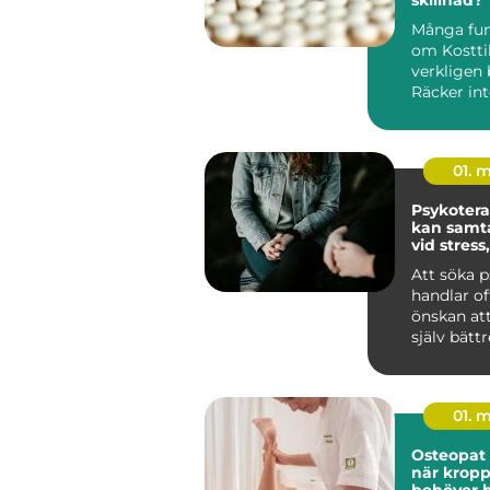
Många fun
om Kosttil
verkligen 
Räcker int
kost? För
den det....
01. 
Psykoterapi
kan samta
vid stress
och livskr
Att söka p
handlar o
önskan att
själv bätt
hjälp att h
01. 
Osteopat
när krop
behöver h