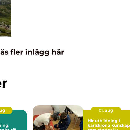
äs fler inlägg här
er
aug
01. aug
Hlr utbildning i
ring:
karlskrona kunskap
baka till
som räddar liv