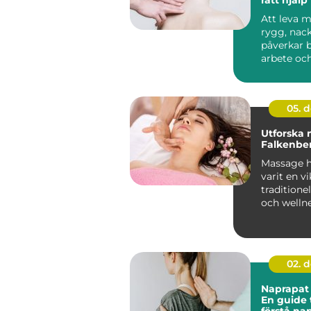
och reha
Att leva 
rygg, nack
påverkar 
arbete oc
Många vänt
05. 
Utforska 
Falkenbe
Massage h
varit en vi
traditione
och welln
öv...
02. 
Naprapat 
En guide t
förstå na