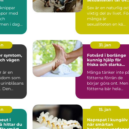
vardagen
knippar
Sex är en naturlig o
mpor med
viktig del av livet. Fö
och
många är
 men i dag
sexualiteten en kä...
 vanliga på
.
an
31. jan
om,
Fotvård i borlänge
och vägen
kunnig hjälp för
friska och starka
fötter
r är en
Många tänker inte p
ukdom som
fötterna förrän de
 urinblåsans
börjar göra ont. Men
. Den
fötterna bär hela
tast äldre
kroppens tyngd, dag
e...
an
15. jan
peut i
Naprapat i kungälv
när smärtan
 för smärta
begränsar vardage