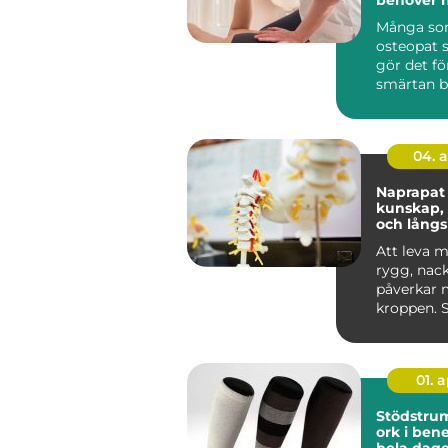
hitta bal
Många so
osteopat 
gör det fö
smärtan bl
ignorera. 
04. 
Naprapat
kunskap,
och långs
smärtlind
Att leva m
rygg, nack
påverkar 
kroppen. 
humör, or
varda...
01. 
Stödstrump
ork i ben
hela dag