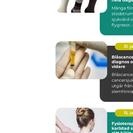
Många för
stödstru
sjukvård 
flygresor,
är de lika
kontoret, ..
31. j
Blåscancer symt
diagnos 
vidare
Blåscance
cancersj
utgår från
slemhinna
drabbar of
person...
15. j
Fysiotera
karlstad så hittar du
rätt hjälp