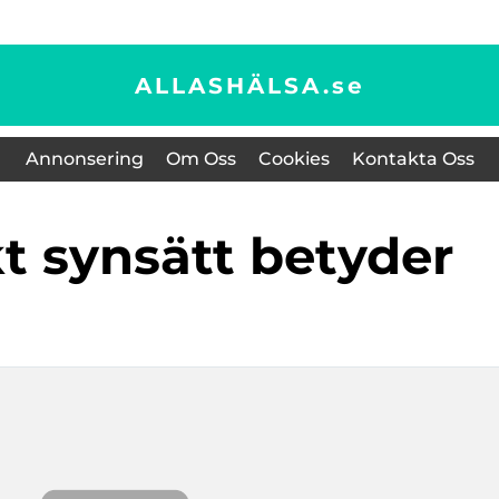
ALLASHÄLSA.
se
Annonsering
Om Oss
Cookies
Kontakta Oss
skt synsätt betyder