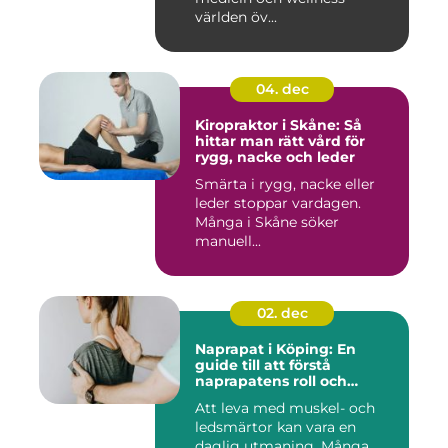
världen öv...
04. dec
Kiropraktor i Skåne: Så
hittar man rätt vård för
rygg, nacke och leder
Smärta i rygg, nacke eller
leder stoppar vardagen.
Många i Skåne söker
manuell...
02. dec
Naprapat i Köping: En
guide till att förstå
naprapatens roll och
betydelse
Att leva med muskel- och
ledsmärtor kan vara en
daglig utmaning. Många