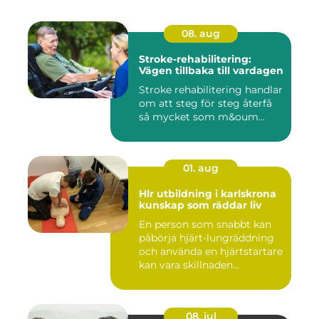
08. aug
Stroke-rehabilitering:
Vägen tillbaka till vardagen
Stroke rehabilitering handlar
om att steg för steg återfå
så mycket som m&oum...
01. aug
Hlr utbildning i karlskrona
kunskap som räddar liv
En person som snabbt kan
påbörja hjärt-lungräddning
och använda en hjärtstartare
kan vara skillnaden...
08. jul