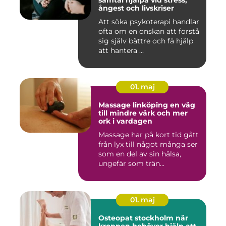
samtal hjälpa vid stress,
ångest och livskriser
Att söka psykoterapi handlar
ofta om en önskan att förstå
sig själv bättre och få hjälp
att hantera ...
01. maj
Massage linköping en väg
till mindre värk och mer
ork i vardagen
Massage har på kort tid gått
från lyx till något många ser
som en del av sin hälsa,
ungefär som trän...
01. maj
Osteopat stockholm när