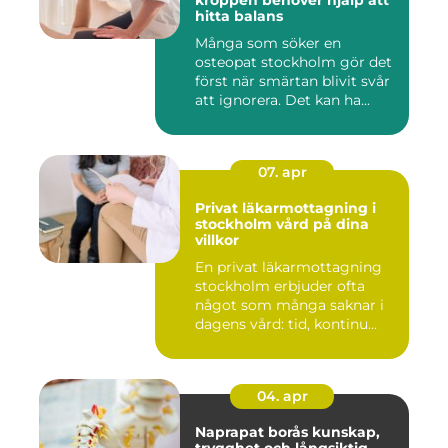
kroppen behöver hjälp att
hitta balans
Många som söker en
osteopat stockholm gör det
först när smärtan blivit svår
att ignorera. Det kan ha...
07. apr
Privat läkarmottagning i
stockholm vård på dina
villkor
En privat läkarmottagning
stockholm erbjuder ofta
något som många saknar i
dagens vård: tid, kontinu...
04. apr
Naprapat borås kunskap,