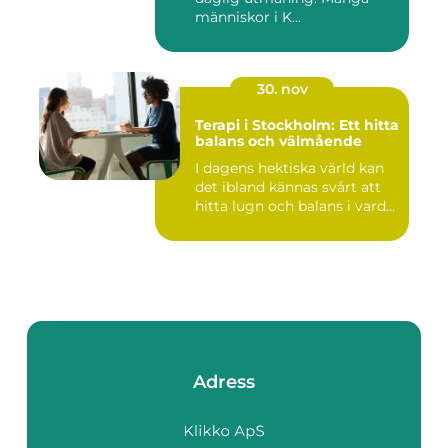
människor i K...
30. nov
Terapi i Stockholm: Ett hitta
balans och välmående
I dagens hektiska värld kan
det ibland kännas svårt att
hitta lugn och balans i vard...
Adress