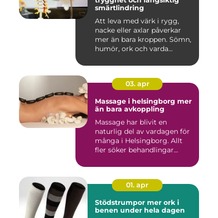
trygghet och långsiktig
smärtlindring
Att leva med värk i rygg,
nacke eller axlar påverkar
mer än bara kroppen. Sömn,
humör, ork och varda...
03. apr
Massage i helsingborg mer
än bara avkoppling
Massage har blivit en
naturlig del av vardagen för
många i Helsingborg. Allt
fler söker behandlingar...
01. apr
Stödstrumpor mer ork i
benen under hela dagen