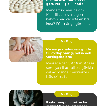
Kosttillskott när kan de
göra verklig skillnad?
Många funderar på om
Kosttillskott verkligen
behövs. Räcker inte en bra
kost? För många gör den
det....
01. maj
Massage malmö en guide
till avslappning, hälsa och
vardagsbalans
Massage har gått från att ses
som lyx till att bli en självklar
del av många människors
hälsovård. I...
01. maj
Psykoterapi i lund så kan