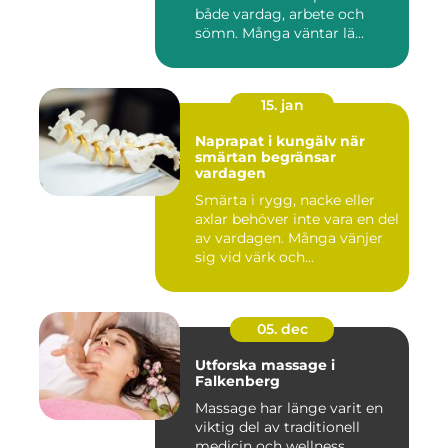
både vardag, arbete och
sömn. Många väntar lä...
15. jan
Naprapat i kungälv när
smärtan begränsar
vardagen
Smärta i rygg, nacke eller
axlar behöver inte vara en del
av vardagen. Många vänjer
sig vid värk och...
05. dec
Utforska massage i
Falkenberg
Massage har länge varit en
viktig del av traditionell
medicin och wellness