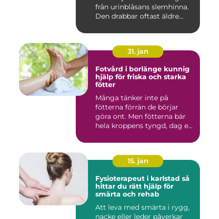
från urinblåsans slemhinna.
Den drabbar oftast äldre
person...
31. jan
Fotvård i borlänge kunnig
hjälp för friska och starka
fötter
Många tänker inte på
fötterna förrän de börjar
göra ont. Men fötterna bär
hela kroppens tyngd, dag e...
15. jan
Fysioterapeut i karlstad så
hittar du rätt hjälp för
smärta och rehab
Att leva med smärta i rygg,
nacke eller leder påverkar