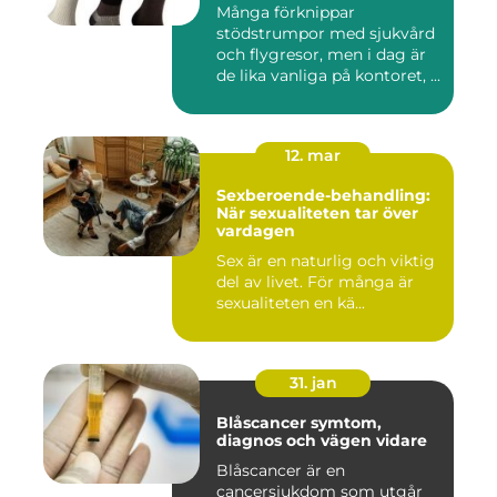
Många förknippar
stödstrumpor med sjukvård
och flygresor, men i dag är
de lika vanliga på kontoret, ...
12. mar
Sexberoende-behandling:
När sexualiteten tar över
vardagen
Sex är en naturlig och viktig
del av livet. För många är
sexualiteten en kä...
31. jan
Blåscancer symtom,
diagnos och vägen vidare
Blåscancer är en
cancersjukdom som utgår