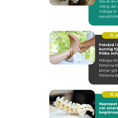
Sex är en 
viktig del 
många är
sexualitete
31. j
Fotvård i
kunnig hj
friska och
fötter
Många tän
fötterna f
börjar gör
fötterna b
kroppens 
e...
15. j
Naprapat 
när smär
begränsa