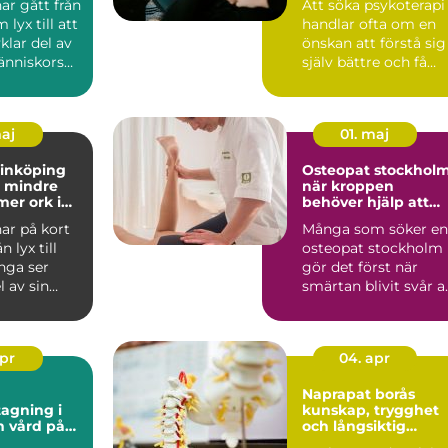
ar gått från
Att söka psykoterapi
 lyx till att
handlar ofta om en
vklar del av
önskan att förstå sig
nniskors
själv bättre och få
...
hjälp att hantera ...
maj
01. maj
linköping
Osteopat stockhol
ll mindre
när kroppen
mer ork i
behöver hjälp att
hitta balans
ar på kort
Många som söker en
n lyx till
osteopat stockholm
nga ser
gör det först när
 av sin
smärtan blivit svår a
gefär som
ignorera. Det kan ha..
apr
04. apr
Naprapat borås
agning i
kunskap, trygghet
på
och långsiktig
or
smärtlindring