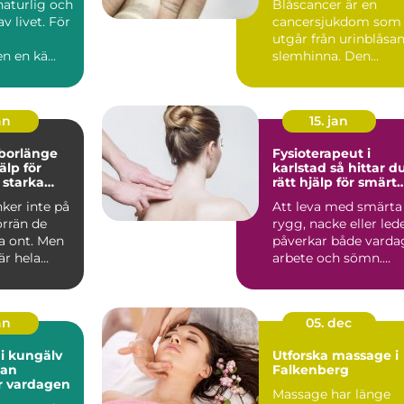
naturlig och
Blåscancer är en
av livet. För
cancersjukdom som
utgår från urinblåsa
n en kä...
slemhinna. Den
drabbar oftast äldre
person...
an
15. jan
 borlänge
Fysioterapeut i
älp för
karlstad så hittar du
 starka
rätt hjälp för smärt
och rehab
ker inte på
Att leva med smärta 
örrän de
rygg, nacke eller led
a ont. Men
påverkar både varda
är hela
arbete och sömn.
tyngd, dag
Många väntar lä...
an
05. dec
i kungälv
Utforska massage i
tan
Falkenberg
r vardagen
Massage har länge