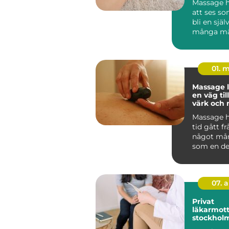
Massage h
att ses som
bli en själ
många mä
hälsovård. I
01. 
Massage 
en väg ti
värk och 
vardagen
Massage h
tid gått frå
något må
som en del
hälsa, un
trän...
07. 
Privat
läkarmott
stockholm vård 
dina villk