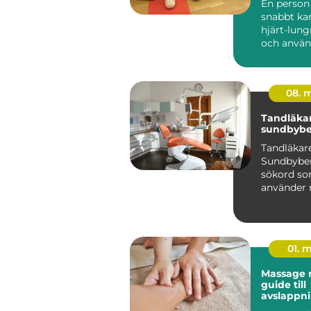
En perso
snabbt ka
hjärt-lun
och använ
hjärtstart
skillnaden.
08. 
Tandläka
sundbybe
Tandläkar
Sundbyber
sökord s
använder n
efter en t
erfaren mo
01. 
Massage m
guide till
avslappni
och vard