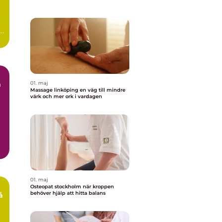
r
ag
01. maj
Massage linköping en väg till mindre
värk och mer ork i vardagen
r
01. maj
Osteopat stockholm när kroppen
behöver hjälp att hitta balans