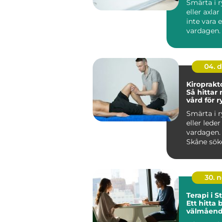
Smärta i 
eller axla
inte vara 
vardagen
vänjer sig
och...
04. 
Kiroprakt
Så hittar
vård för 
och leder
Smärta i 
eller lede
vardagen.
Skåne söke
30. 
Terapi i 
Ett hitta 
välmåen