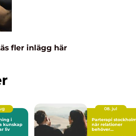
äs fler inlägg här
er
aug
08. jul
ning i
Parterapi stockhol
kap
när relationer
r liv
behöver
professionellt stöd