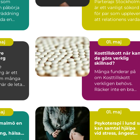
n som
Parterapi Stockholm
n påbörja
är ett vanligt sökord
gräddning
för par som uppleve
da en
att relationens vard
are kan vara
har blivit svå...
..
maj
01. maj
re
Kosttillskott när kan
rg
de göra verklig
skillnad?
e
Många funderar på
g är ett
om Kosttillskott
om många
verkligen behövs.
är de letar
Räcker inte en bra
rygg och
kost? För många gö
tta...
den det....
maj
01. maj
almö en
Psykoterapi i lund så
kan samtal hjälpa
ng, hälsa
vid stress, ångest
agsbalans
och livskriser