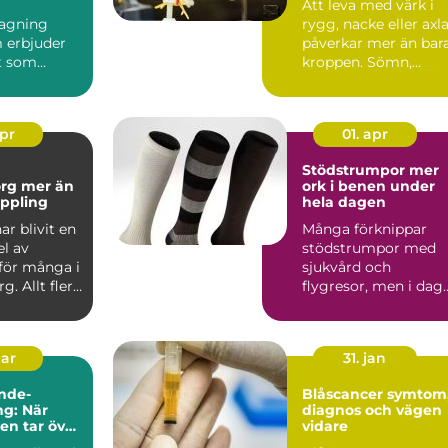
Att leva med värk i
agning
rygg, nacke eller axl
 erbjuder
påverkar mer än bar
t som
kroppen. Sömn,
nar i
humör, ork och
d: tid,
varda...
apr
01. apr
Stödstrumpor mer
er än
ork i benen under
ppling
hela dagen
r blivit en
Många förknippar
el av
stödstrumpor med
för många i
sjukvård och
g. Allt fler
flygresor, men i dag
ndlingar...
är de lika vanliga på
kontoret, ...
mar
31. jan
nde-
Blåscancer symtom,
g: När
diagnos och vägen
ten tar över
vidare