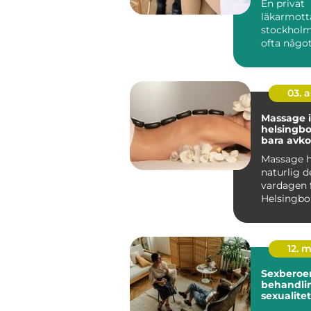
En privat
läkarmott
stockholm
ofta någo
många sak
dagens vår
kontinu...
03. 
Massage i
helsingborg m
bara avko
Massage ha
naturlig d
vardagen 
Helsingbor
söker beha
12. 
Sexberoe
behandlin
sexualite
vardagen