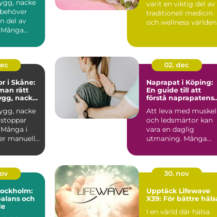
rygg, nacke
varit en viktig del av
r behöver
traditionell medicin
en del av
och wellness världen
. Många
öv...
 vid värk
dec
02. dec
or i Skåne:
Naprapat i Köping:
 man rätt
En guide till att
rygg, nacke
förstå naprapatens
roll och betydelse
rygg, nacke
Att leva med muskel
r stoppar
och ledsmärtor kan
 Många i
vara en daglig
r manuell...
utmaning. Många
människor i K...
nov
30. nov
Stockholm:
Upptäck Lifewave
balans och
X39: För bättre häls
de
I en värld där hälsa