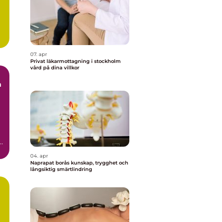
07. apr
Privat läkarmottagning i stockholm
vård på dina villkor
m
tt
.
04. apr
Naprapat borås kunskap, trygghet och
långsiktig smärtlindring