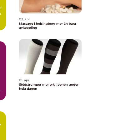
ar
a
03. apr
Massage i helsingborg mer än bara
avkoppling
01. apr
Stödstrumpor mer ork i benen under
hela dagen