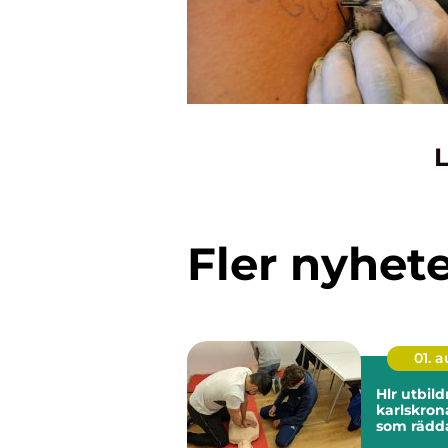
L
Fler nyhet
01. 
Hlr utbild
karlskrona kuns
som rädda