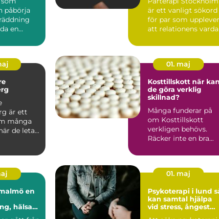
n som
Parterapi Stockholm
n påbörja
är ett vanligt sökord
gräddning
för par som uppleve
da en
att relationens vard
are kan vara
har blivit svå...
..
maj
01. maj
re
Kosttillskott när kan
rg
de göra verklig
skillnad?
e
Många funderar på
g är ett
om Kosttillskott
om många
verkligen behövs.
är de letar
Räcker inte en bra
rygg och
kost? För många gö
tta...
den det....
maj
01. maj
almö en
Psykoterapi i lund så
kan samtal hjälpa
ng, hälsa
vid stress, ångest
agsbalans
och livskriser