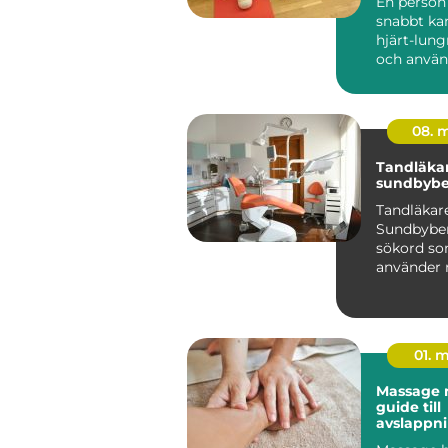
En perso
snabbt ka
hjärt-lun
och använ
hjärtstart
skillnaden.
08. 
Tandläka
sundbybe
Tandläkar
Sundbyber
sökord s
använder n
efter en t
erfaren mo
01. 
Massage m
guide till
avslappni
och vard