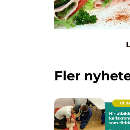
L
Fler nyhet
01. 
Hlr utbild
karlskrona kuns
som rädda