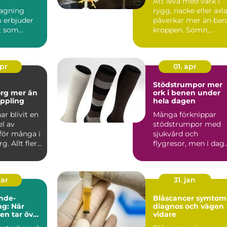
Att leva med värk i
agning
rygg, nacke eller axl
 erbjuder
påverkar mer än bar
t som
kroppen. Sömn,
nar i
humör, ork och
d: tid,
varda...
apr
01. apr
Stödstrumpor mer
er än
ork i benen under
ppling
hela dagen
r blivit en
Många förknippar
el av
stödstrumpor med
för många i
sjukvård och
g. Allt fler
flygresor, men i dag
ndlingar...
är de lika vanliga på
kontoret, ...
mar
31. jan
nde-
Blåscancer symtom,
g: När
diagnos och vägen
ten tar över
vidare