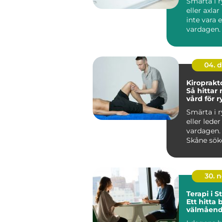
Smärta i 
eller axla
inte vara 
vardagen
vänjer sig
och...
04. 
Kiroprakt
Så hittar
vård för 
och leder
Smärta i 
eller lede
vardagen.
Skåne söke
30. 
Terapi i 
Ett hitta 
välmåen