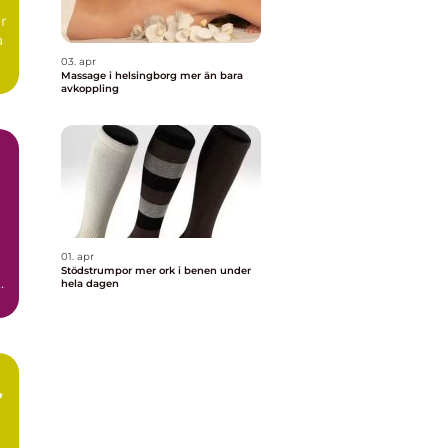
ar
a
03. apr
Massage i helsingborg mer än bara
avkoppling
01. apr
Stödstrumpor mer ork i benen under
hela dagen