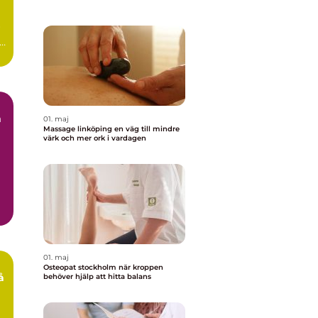
r
ag
01. maj
Massage linköping en väg till mindre
värk och mer ork i vardagen
r
01. maj
Osteopat stockholm när kroppen
behöver hjälp att hitta balans