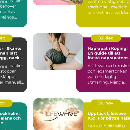
rygg, nacke
varit en viktig del av
r behöver
traditionell medicin
en del av
och wellness världen
. Många
öv...
 vid värk
dec
02. dec
or i Skåne:
Naprapat i Köping:
 man rätt
En guide till att
rygg, nacke
förstå naprapatens
roll och betydelse
rygg, nacke
Att leva med muskel
r stoppar
och ledsmärtor kan
 Många i
vara en daglig
r manuell...
utmaning. Många
människor i K...
nov
30. nov
Stockholm:
Upptäck Lifewave
balans och
X39: För bättre häls
de
I en värld där hälsa