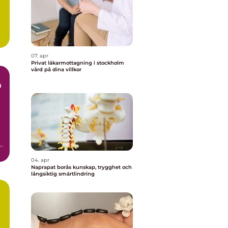
07. apr
Privat läkarmottagning i stockholm
vård på dina villkor
m
tt
.
04. apr
Naprapat borås kunskap, trygghet och
långsiktig smärtlindring