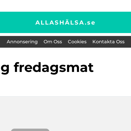
ALLASHÄLSA.
se
Annonsering
Om Oss
Cookies
Kontakta Oss
tig fredagsmat