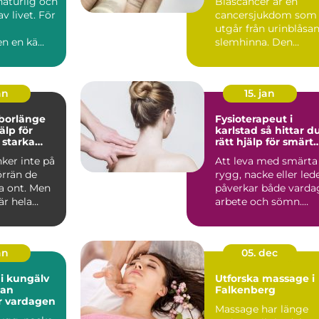
naturlig och
Blåscancer är en
av livet. För
cancersjukdom som
utgår från urinblåsa
n en kä...
slemhinna. Den
drabbar oftast äldre
person...
an
15. jan
 borlänge
Fysioterapeut i
älp för
karlstad så hittar du
 starka
rätt hjälp för smärt
och rehab
ker inte på
Att leva med smärta 
örrän de
rygg, nacke eller led
a ont. Men
påverkar både varda
är hela
arbete och sömn.
tyngd, dag
Många väntar lä...
an
05. dec
i kungälv
Utforska massage i
tan
Falkenberg
r vardagen
Massage har länge