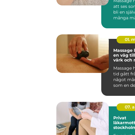
Massage h
att ses som
bli en själ
många mä
hälsovård. I
01. 
Massage 
en väg ti
värk och 
vardagen
Massage h
tid gått frå
något må
som en del
hälsa, un
trän...
07. 
Privat
läkarmott
stockholm vård 
dina villk