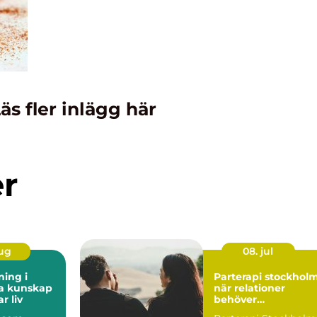
äs fler inlägg här
er
aug
08. jul
ning i
Parterapi stockhol
kap
när relationer
r liv
behöver
professionellt stöd