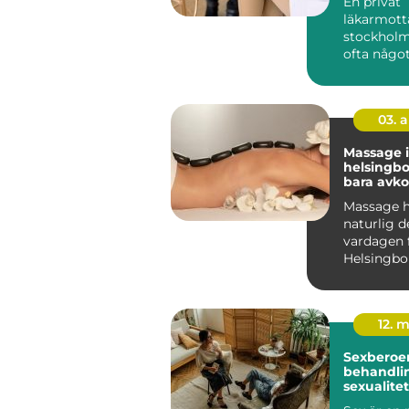
En privat
läkarmott
stockholm
ofta någo
många sak
dagens vår
kontinu...
03. 
Massage i
helsingborg m
bara avko
Massage ha
naturlig d
vardagen 
Helsingbor
söker beha
12. 
Sexberoe
behandlin
sexualite
vardagen