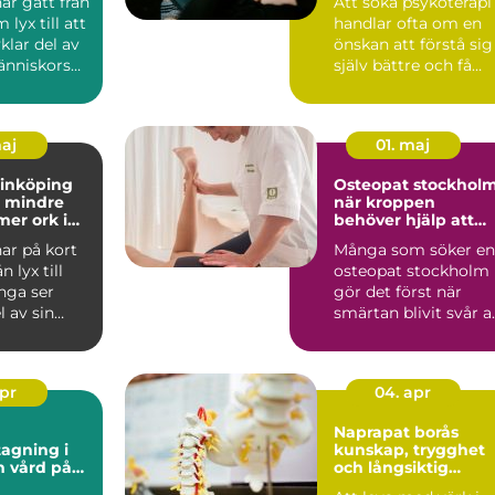
ar gått från
Att söka psykoterapi
 lyx till att
handlar ofta om en
vklar del av
önskan att förstå sig
nniskors
själv bättre och få
...
hjälp att hantera ...
maj
01. maj
linköping
Osteopat stockhol
ll mindre
när kroppen
mer ork i
behöver hjälp att
hitta balans
ar på kort
Många som söker en
n lyx till
osteopat stockholm
nga ser
gör det först när
 av sin
smärtan blivit svår a
gefär som
ignorera. Det kan ha..
apr
04. apr
Naprapat borås
agning i
kunskap, trygghet
på
och långsiktig
or
smärtlindring