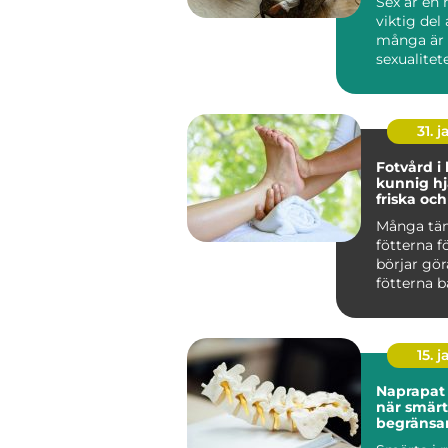
Sex är en 
viktig del 
många är
sexualitete
31. j
Fotvård i
kunnig hj
friska och
fötter
Många tän
fötterna f
börjar gör
fötterna b
kroppens 
e...
15. j
Naprapat 
när smär
begränsa