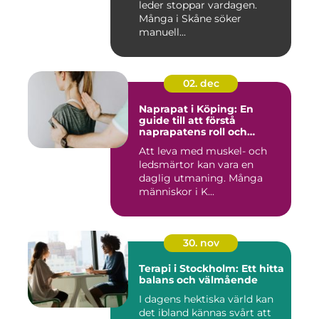
leder stoppar vardagen.
Många i Skåne söker
manuell...
02. dec
Naprapat i Köping: En
guide till att förstå
naprapatens roll och
betydelse
Att leva med muskel- och
ledsmärtor kan vara en
daglig utmaning. Många
människor i K...
30. nov
Terapi i Stockholm: Ett hitta
balans och välmående
I dagens hektiska värld kan
det ibland kännas svårt att