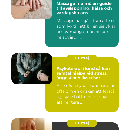
Massage malmö en guide
till avslappning, hälsa och
vardagsbalans
Massage har gått från att ses
som lyx till att bli en självklar
del av många människors
hälsovård. I...
01. maj
Psykoterapi i lund så kan
samtal hjälpa vid stress,
ångest och livskriser
Att söka psykoterapi handlar
ofta om en önskan att förstå
sig själv bättre och få hjälp
att hantera ...
01. maj