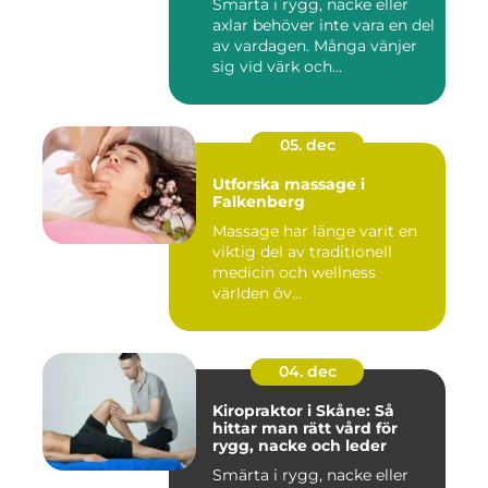
Smärta i rygg, nacke eller
axlar behöver inte vara en del
av vardagen. Många vänjer
sig vid värk och...
05. dec
Utforska massage i
Falkenberg
Massage har länge varit en
viktig del av traditionell
medicin och wellness
världen öv...
04. dec
Kiropraktor i Skåne: Så
hittar man rätt vård för
rygg, nacke och leder
Smärta i rygg, nacke eller