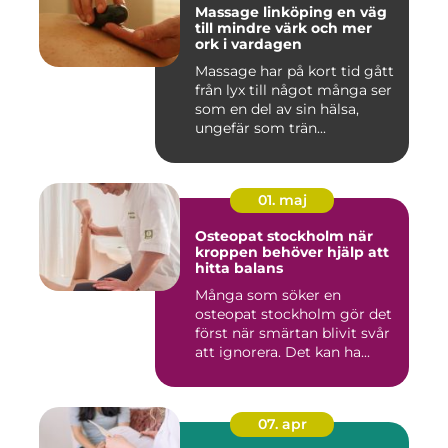
Massage linköping en väg
till mindre värk och mer
ork i vardagen
Massage har på kort tid gått
från lyx till något många ser
som en del av sin hälsa,
ungefär som trän...
01. maj
Osteopat stockholm när
kroppen behöver hjälp att
hitta balans
Många som söker en
osteopat stockholm gör det
först när smärtan blivit svår
att ignorera. Det kan ha...
07. apr