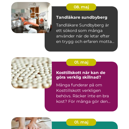
08. maj
Tandläkare sundbyberg
Tandläkare Sundbyberg är
ett sökord som många
använder när de letar efter
en trygg och erfaren motta...
01. maj
Kosttillskott när kan de
göra verklig skillnad?
Många funderar på om
Kosttillskott verkligen
behövs. Räcker inte en bra
kost? För många gör den
det....
01. maj