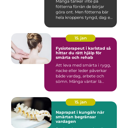
Många tänker inte på
fötterna förrän de börjar
göra ont. Men fötterna bär
hela kroppens tyngd, dag e...
15. jan
Fysioterapeut i karlstad så
hittar du rätt hjälp för
smärta och rehab
Att leva med smärta i rygg,
nacke eller leder påverkar
både vardag, arbete och
sömn. Många väntar lä...
15. jan
Naprapat i kungälv när
smärtan begränsar
vardagen