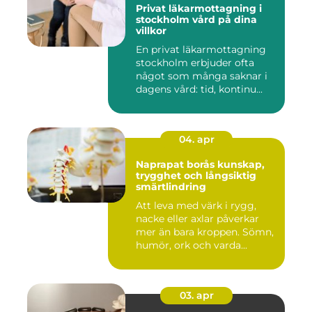
Privat läkarmottagning i
stockholm vård på dina
villkor
En privat läkarmottagning
stockholm erbjuder ofta
något som många saknar i
dagens vård: tid, kontinu...
04. apr
Naprapat borås kunskap,
trygghet och långsiktig
smärtlindring
Att leva med värk i rygg,
nacke eller axlar påverkar
mer än bara kroppen. Sömn,
humör, ork och varda...
03. apr