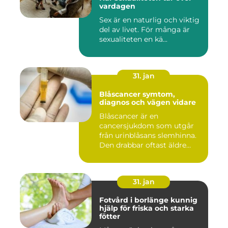
vardagen
Sex är en naturlig och viktig
del av livet. För många är
sexualiteten en kä...
31. jan
Blåscancer symtom,
diagnos och vägen vidare
Blåscancer är en
cancersjukdom som utgår
från urinblåsans slemhinna.
Den drabbar oftast äldre
person...
31. jan
Fotvård i borlänge kunnig
hjälp för friska och starka
fötter