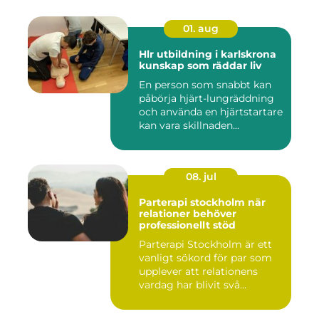
01. aug
Hlr utbildning i karlskrona
kunskap som räddar liv
En person som snabbt kan
påbörja hjärt-lungräddning
och använda en hjärtstartare
kan vara skillnaden...
08. jul
Parterapi stockholm när
relationer behöver
professionellt stöd
Parterapi Stockholm är ett
vanligt sökord för par som
upplever att relationens
vardag har blivit svå...