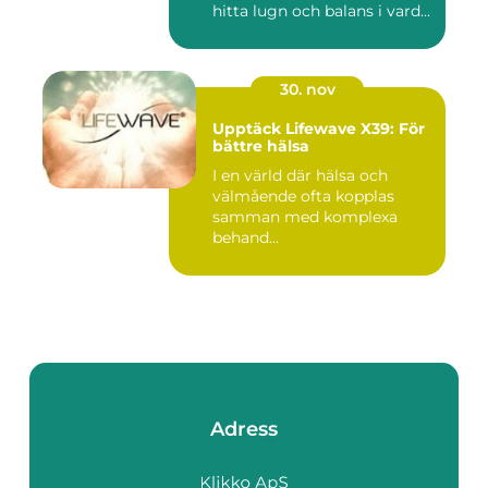
hitta lugn och balans i vard...
30. nov
Upptäck Lifewave X39: För
bättre hälsa
I en värld där hälsa och
välmående ofta kopplas
samman med komplexa
behand...
Adress