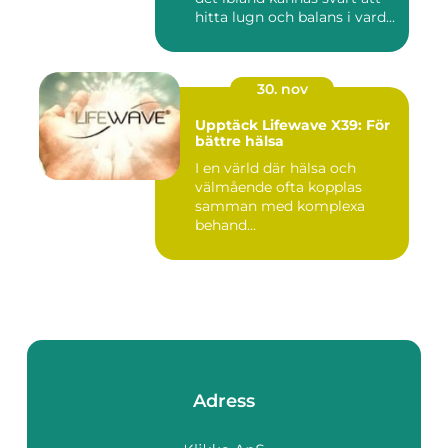
hitta lugn och balans i vard...
30. nov
Upptäck Lifewave X39: För
bättre hälsa
I en värld där hälsa och
välmående ofta kopplas
samman med komplexa
behand...
Adress