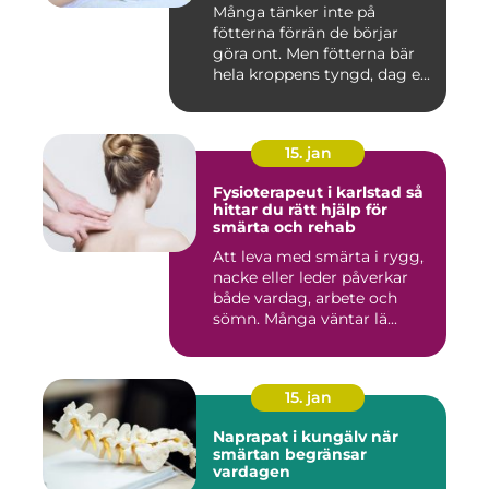
Många tänker inte på
fötterna förrän de börjar
göra ont. Men fötterna bär
hela kroppens tyngd, dag e...
15. jan
Fysioterapeut i karlstad så
hittar du rätt hjälp för
smärta och rehab
Att leva med smärta i rygg,
nacke eller leder påverkar
både vardag, arbete och
sömn. Många väntar lä...
15. jan
Naprapat i kungälv när
smärtan begränsar
vardagen