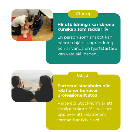
01. aug
Hlr utbildning i karlskrona
kunskap som räddar liv
En person som snabbt kan
påbörja hjärt-lungräddning
och använda en hjärtstartare
kan vara skillnaden...
08. jul
Parterapi stockholm när
relationer behöver
professionellt stöd
Parterapi Stockholm är ett
vanligt sökord för par som
upplever att relationens
vardag har blivit svå...