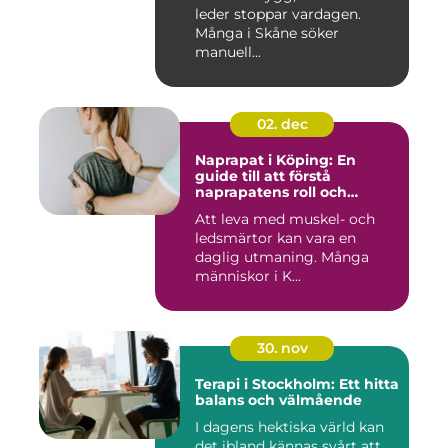
leder stoppar vardagen.
Många i Skåne söker
manuell...
02. dec
Naprapat i Köping: En
guide till att förstå
naprapatens roll och
betydelse
Att leva med muskel- och
ledsmärtor kan vara en
daglig utmaning. Många
människor i K...
30. nov
Terapi i Stockholm: Ett hitta
balans och välmående
I dagens hektiska värld kan
det ibland kännas svårt att