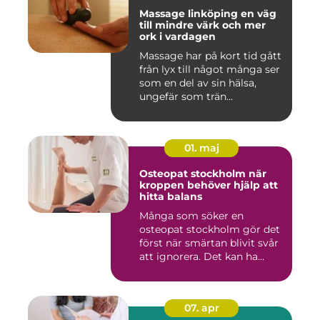
Massage linköping en väg
till mindre värk och mer
ork i vardagen
Massage har på kort tid gått
från lyx till något många ser
som en del av sin hälsa,
ungefär som trän...
01. maj
Osteopat stockholm när
kroppen behöver hjälp att
hitta balans
Många som söker en
osteopat stockholm gör det
först när smärtan blivit svår
att ignorera. Det kan ha...
07. apr