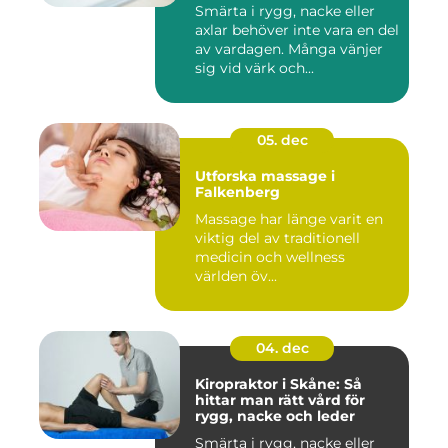
Smärta i rygg, nacke eller
axlar behöver inte vara en del
av vardagen. Många vänjer
sig vid värk och...
05. dec
Utforska massage i
Falkenberg
Massage har länge varit en
viktig del av traditionell
medicin och wellness
världen öv...
04. dec
Kiropraktor i Skåne: Så
hittar man rätt vård för
rygg, nacke och leder
Smärta i rygg, nacke eller