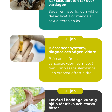
När sexualiteten tar över
vardagen
Sex är en naturlig och viktig
del av livet. För många är
sexualiteten en kä...
31. jan
Blåscancer symtom,
diagnos och vägen vidare
Blåscancer är en
cancersjukdom som utgår
från urinblåsans slemhinna.
Den drabbar oftast äldre
person...
31. jan
Fotvård i borlänge kunnig
hjälp för friska och starka
fötter