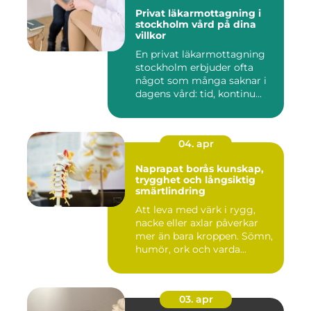
Privat läkarmottagning i
stockholm vård på dina
villkor
En privat läkarmottagning
stockholm erbjuder ofta
något som många saknar i
dagens vård: tid, kontinu...
04. apr
Naprapat borås kunskap,
trygghet och långsiktig
smärtlindring
Att leva med värk i rygg,
nacke eller axlar påverkar
mer än bara kroppen. Sömn,
humör, ork och varda...
03. apr