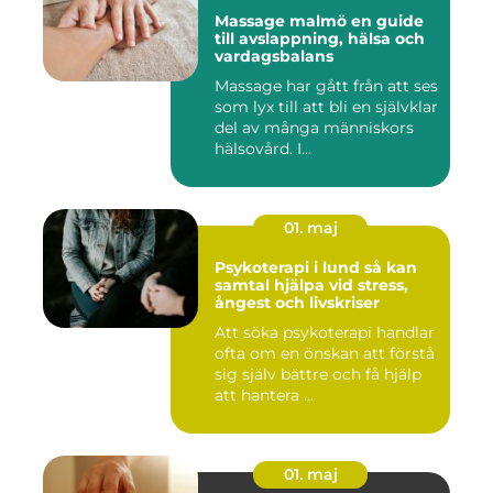
Massage malmö en guide
till avslappning, hälsa och
vardagsbalans
Massage har gått från att ses
som lyx till att bli en självklar
del av många människors
hälsovård. I...
01. maj
Psykoterapi i lund så kan
samtal hjälpa vid stress,
ångest och livskriser
Att söka psykoterapi handlar
ofta om en önskan att förstå
sig själv bättre och få hjälp
att hantera ...
01. maj