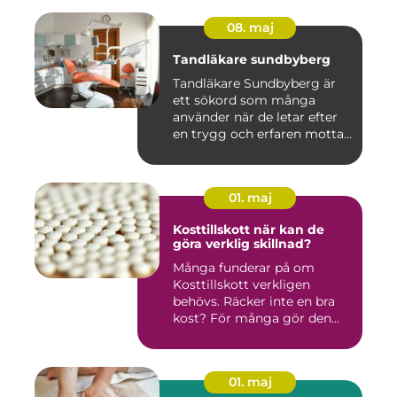
08. maj
Tandläkare sundbyberg
Tandläkare Sundbyberg är
ett sökord som många
använder när de letar efter
en trygg och erfaren motta...
01. maj
Kosttillskott när kan de
göra verklig skillnad?
Många funderar på om
Kosttillskott verkligen
behövs. Räcker inte en bra
kost? För många gör den
det....
01. maj