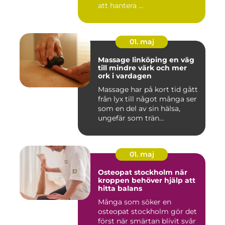
att hantera ...
01. maj
Massage linköping en väg
till mindre värk och mer
ork i vardagen
Massage har på kort tid gått
från lyx till något många ser
som en del av sin hälsa,
ungefär som trän...
01. maj
Osteopat stockholm när
kroppen behöver hjälp att
hitta balans
Många som söker en
osteopat stockholm gör det
först när smärtan blivit svår