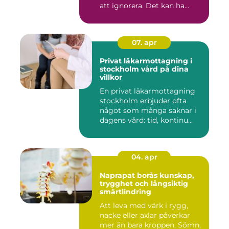
att ignorera. Det kan ha...
07. apr
Privat läkarmottagning i
stockholm vård på dina
villkor
En privat läkarmottagning
stockholm erbjuder ofta
något som många saknar i
dagens vård: tid, kontinu...
04. apr
Naprapat borås kunskap,
trygghet och långsiktig
smärtlindring
Att leva med värk i rygg,
nacke eller axlar påverkar
mer än bara kroppen. Sömn,