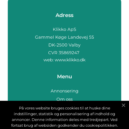
Adress
web:
www.klikko.dk
Menu
Annonsering
Om oss
Cookies
På vores website bruges cookies til at huske dine
indstillinger, statistik og personalisering af indhold og
Kontakta oss
annoncer. Denne information deles med tredjepart. Ved
Sitemap
fortsat brug af websiden godkender du cookiepolitikken.