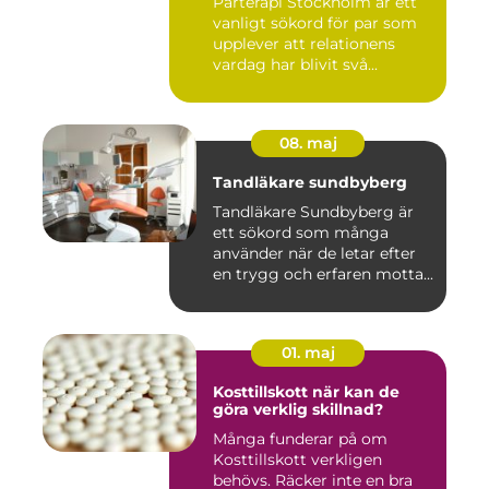
Parterapi Stockholm är ett
vanligt sökord för par som
upplever att relationens
vardag har blivit svå...
08. maj
Tandläkare sundbyberg
Tandläkare Sundbyberg är
ett sökord som många
använder när de letar efter
en trygg och erfaren motta...
01. maj
Kosttillskott när kan de
göra verklig skillnad?
Många funderar på om
Kosttillskott verkligen
behövs. Räcker inte en bra