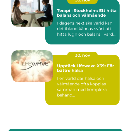
30. nov
Terapi i Stockholm: Ett hitta
balans och välmående
I dagens hektiska värld kan
det ibland kännas svårt att
hitta lugn och balans i vard...
30. nov
Upptäck Lifewave X39: För
bättre hälsa
I en värld där hälsa och
välmående ofta kopplas
samman med komplexa
behand...