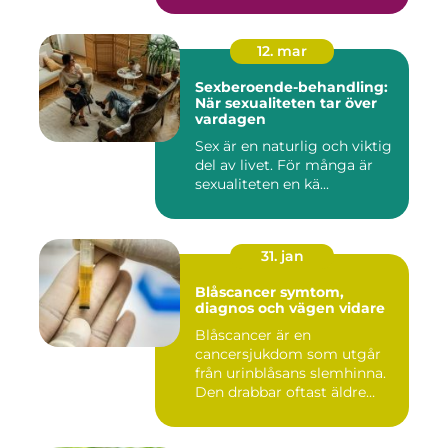
12. mar
Sexberoende-behandling:
När sexualiteten tar över
vardagen
Sex är en naturlig och viktig
del av livet. För många är
sexualiteten en kä...
31. jan
Blåscancer symtom,
diagnos och vägen vidare
Blåscancer är en
cancersjukdom som utgår
från urinblåsans slemhinna.
Den drabbar oftast äldre
person...