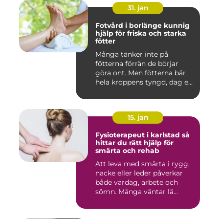
31. jan
Fotvård i borlänge kunnig
hjälp för friska och starka
fötter
Många tänker inte på
fötterna förrän de börjar
göra ont. Men fötterna bär
hela kroppens tyngd, dag e...
15. jan
Fysioterapeut i karlstad så
hittar du rätt hjälp för
smärta och rehab
Att leva med smärta i rygg,
nacke eller leder påverkar
både vardag, arbete och
sömn. Många väntar lä...