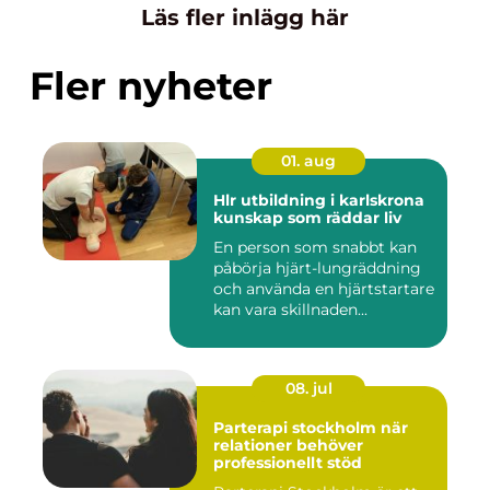
Läs fler inlägg här
Fler nyheter
01. aug
Hlr utbildning i karlskrona
kunskap som räddar liv
En person som snabbt kan
påbörja hjärt-lungräddning
och använda en hjärtstartare
kan vara skillnaden...
08. jul
Parterapi stockholm när
relationer behöver
professionellt stöd