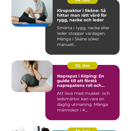
04. dec
Kiropraktor i Skåne: Så
hittar man rätt vård för
rygg, nacke och leder
Smärta i rygg, nacke eller
leder stoppar vardagen.
Många i Skåne söker
manuell...
02. dec
Naprapat i Köping: En
guide till att förstå
naprapatens roll och
betydelse
Att leva med muskel- och
ledsmärtor kan vara en
daglig utmaning. Många
människor i K...