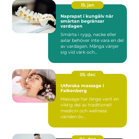
15. jan
Naprapat i kungälv när
smärtan begränsar
vardagen
Smärta i rygg, nacke eller
axlar behöver inte vara en del
av vardagen. Många vänjer
sig vid värk och...
05. dec
Utforska massage i
Falkenberg
Massage har länge varit en
viktig del av traditionell
medicin och wellness
världen öv...