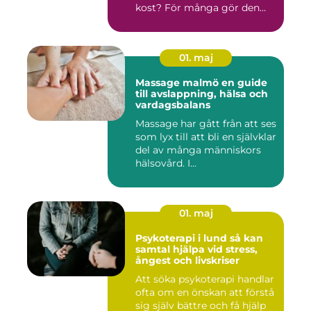
kost? För många gör den
det....
01. maj
Massage malmö en guide
till avslappning, hälsa och
vardagsbalans
Massage har gått från att ses
som lyx till att bli en självklar
del av många människors
hälsovård. I...
01. maj
Psykoterapi i lund så kan
samtal hjälpa vid stress,
ångest och livskriser
Att söka psykoterapi handlar
ofta om en önskan att förstå
sig själv bättre och få hjälp