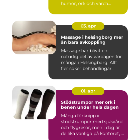
humör, ork och varda...
03. apr
Massage i helsingborg mer
än bara avkoppling
Massage har blivit en
naturlig del av vardagen för
många i Helsingborg. Allt
fler söker behandlingar...
01. apr
Stödstrumpor mer ork i
benen under hela dagen
Många förknippar
stödstrumpor med sjukvård
och flygresor, men i dag är
de lika vanliga på kontoret, ...