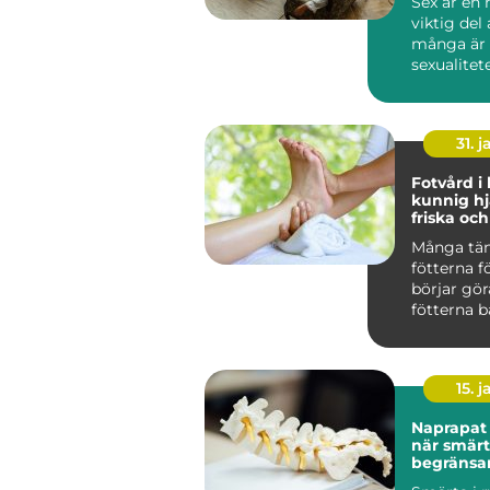
Sex är en 
viktig del 
många är
sexualitete
31. j
Fotvård i
kunnig hj
friska och
fötter
Många tän
fötterna f
börjar gör
fötterna b
kroppens 
e...
15. j
Naprapat 
när smär
begränsa