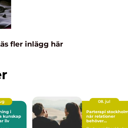
äs fler inlägg här
er
aug
08. jul
ning i
Parterapi stockhol
kap
när relationer
r liv
behöver
professionellt stöd