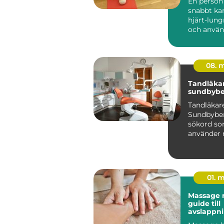
En perso
snabbt ka
hjärt-lun
och använ
hjärtstart
skillnaden.
08. 
Tandläka
sundbybe
Tandläkar
Sundbyber
sökord s
använder n
efter en t
erfaren mo
01. 
Massage m
guide till
avslappni
och vard