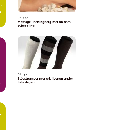
ar
a
03. apr
Massage i helsingborg mer än bara
avkoppling
01. apr
Stödstrumpor mer ork i benen under
hela dagen