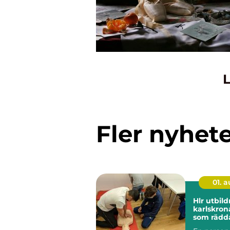
L
Fler nyhet
01. 
Hlr utbild
karlskrona kuns
som rädda