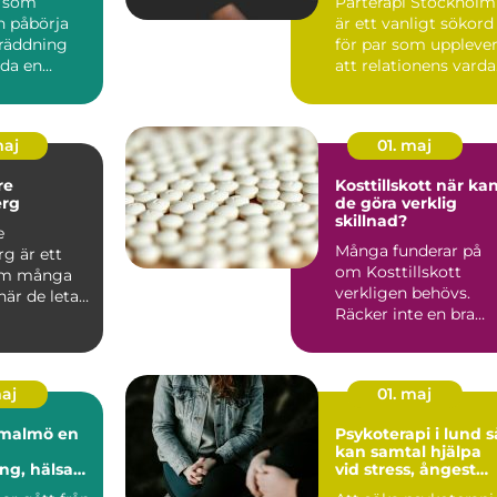
n som
Parterapi Stockholm
n påbörja
är ett vanligt sökord
gräddning
för par som uppleve
da en
att relationens vard
are kan vara
har blivit svå...
..
maj
01. maj
re
Kosttillskott när kan
rg
de göra verklig
skillnad?
e
Många funderar på
g är ett
om Kosttillskott
om många
verkligen behövs.
är de letar
Räcker inte en bra
rygg och
kost? För många gö
tta...
den det....
maj
01. maj
almö en
Psykoterapi i lund så
kan samtal hjälpa
ng, hälsa
vid stress, ångest
agsbalans
och livskriser