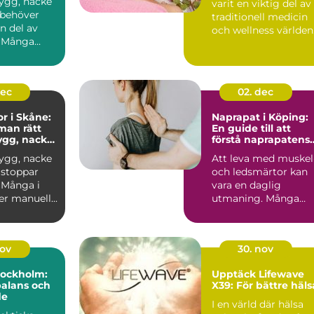
rygg, nacke
varit en viktig del av
r behöver
traditionell medicin
en del av
och wellness världen
. Många
öv...
 vid värk
dec
02. dec
or i Skåne:
Naprapat i Köping:
 man rätt
En guide till att
rygg, nacke
förstå naprapatens
roll och betydelse
rygg, nacke
Att leva med muskel
r stoppar
och ledsmärtor kan
 Många i
vara en daglig
r manuell...
utmaning. Många
människor i K...
nov
30. nov
Stockholm:
Upptäck Lifewave
balans och
X39: För bättre häls
de
I en värld där hälsa