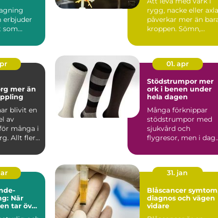
Att leva med värk i
agning
rygg, nacke eller axl
 erbjuder
påverkar mer än bar
t som
kroppen. Sömn,
nar i
humör, ork och
d: tid,
varda...
apr
01. apr
Stödstrumpor mer
er än
ork i benen under
ppling
hela dagen
r blivit en
Många förknippar
el av
stödstrumpor med
för många i
sjukvård och
g. Allt fler
flygresor, men i dag
ndlingar...
är de lika vanliga på
kontoret, ...
mar
31. jan
nde-
Blåscancer symtom,
g: När
diagnos och vägen
ten tar över
vidare