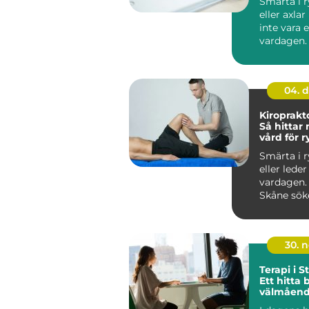
Smärta i 
eller axla
inte vara 
vardagen
vänjer sig
och...
04. 
Kiroprakt
Så hittar
vård för 
och leder
Smärta i 
eller lede
vardagen.
Skåne söke
30. 
Terapi i 
Ett hitta 
välmåen