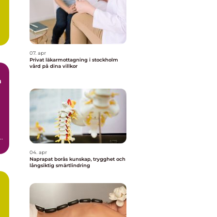
07. apr
Privat läkarmottagning i stockholm
vård på dina villkor
m
tt
.
04. apr
Naprapat borås kunskap, trygghet och
långsiktig smärtlindring