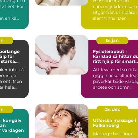
naturlig och
Blåscancer är en
av livet. För
cancersjukdom som
utgår från urinblåsa
n en kä...
slemhinna. Den
drabbar oftast äldre
person...
an
15. jan
 borlänge
Fysioterapeut i
älp för
karlstad så hittar du
 starka
rätt hjälp för smärt
och rehab
ker inte på
Att leva med smärta 
örrän de
rygg, nacke eller led
a ont. Men
påverkar både varda
är hela
arbete och sömn.
tyngd, dag
Många väntar lä...
an
05. dec
i kungälv
Utforska massage i
tan
Falkenberg
r vardagen
Massage har länge