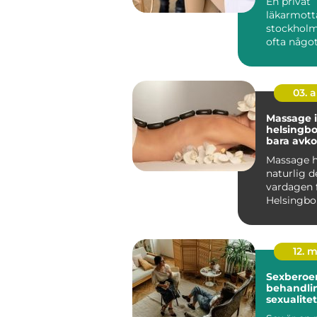
En privat
läkarmott
stockholm
ofta någo
många sak
dagens vår
kontinu...
03. 
Massage i
helsingborg m
bara avko
Massage ha
naturlig d
vardagen 
Helsingbor
söker beha
12. 
Sexberoe
behandlin
sexualite
vardagen