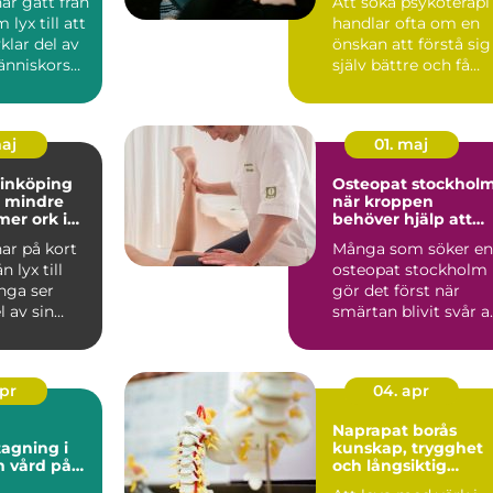
ar gått från
Att söka psykoterapi
 lyx till att
handlar ofta om en
vklar del av
önskan att förstå sig
nniskors
själv bättre och få
...
hjälp att hantera ...
maj
01. maj
linköping
Osteopat stockhol
ll mindre
när kroppen
mer ork i
behöver hjälp att
hitta balans
ar på kort
Många som söker en
n lyx till
osteopat stockholm
nga ser
gör det först när
 av sin
smärtan blivit svår a
gefär som
ignorera. Det kan ha..
apr
04. apr
Naprapat borås
agning i
kunskap, trygghet
på
och långsiktig
or
smärtlindring