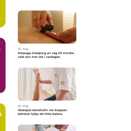
r
ag
01. maj
Massage linköping en väg till mindre
värk och mer ork i vardagen
r
01. maj
Osteopat stockholm när kroppen
behöver hjälp att hitta balans