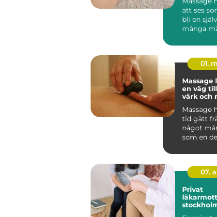
Massage h
att ses som
bli en själ
många mä
hälsovård. I
01. 
Massage 
en väg ti
värk och 
vardagen
Massage h
tid gått frå
något må
som en del
hälsa, un
trän...
07. 
Privat
läkarmott
stockholm vård 
dina villk