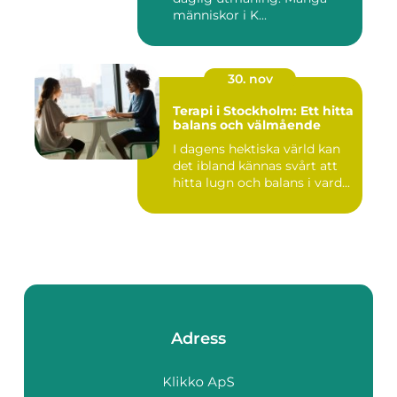
människor i K...
30. nov
Terapi i Stockholm: Ett hitta
balans och välmående
I dagens hektiska värld kan
det ibland kännas svårt att
hitta lugn och balans i vard...
Adress