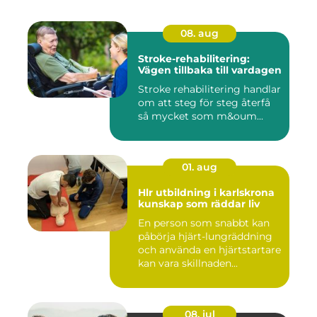
08. aug
Stroke-rehabilitering:
Vägen tillbaka till vardagen
Stroke rehabilitering handlar
om att steg för steg återfå
så mycket som m&oum...
01. aug
Hlr utbildning i karlskrona
kunskap som räddar liv
En person som snabbt kan
påbörja hjärt-lungräddning
och använda en hjärtstartare
kan vara skillnaden...
08. jul