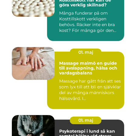
Kosttillskott när kan de
göra verklig skillnad?
Många funderar på om
Kosttillskott verkligen
behövs. Räcker inte en bra
kost? För många gör den
det....
01. maj
Massage malmö en guide
till avslappning, hälsa och
vardagsbalans
Massage har gått från att ses
som lyx till att bli en självklar
del av många människors
hälsovård. I...
01. maj
Psykoterapi i lund så kan