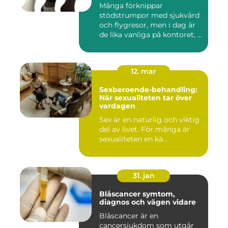
Många förknippar
stödstrumpor med sjukvård
och flygresor, men i dag är
de lika vanliga på kontoret, ...
12. mar
Sexberoende-behandling:
När sexualiteten tar över
vardagen
Sex är en naturlig och viktig
del av livet. För många är
sexualiteten en kä...
31. jan
Blåscancer symtom,
diagnos och vägen vidare
Blåscancer är en
cancersjukdom som utgår