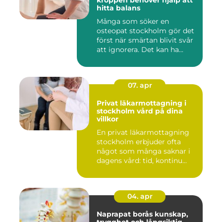
kroppen behöver hjälp att
hitta balans
Många som söker en
osteopat stockholm gör det
först när smärtan blivit svår
att ignorera. Det kan ha...
07. apr
Privat läkarmottagning i
stockholm vård på dina
villkor
En privat läkarmottagning
stockholm erbjuder ofta
något som många saknar i
dagens vård: tid, kontinu...
04. apr
Naprapat borås kunskap,