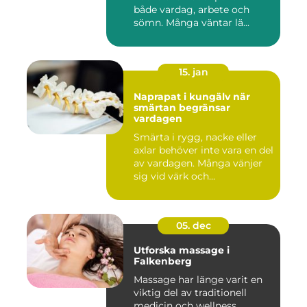
både vardag, arbete och
sömn. Många väntar lä...
15. jan
Naprapat i kungälv när
smärtan begränsar
vardagen
Smärta i rygg, nacke eller
axlar behöver inte vara en del
av vardagen. Många vänjer
sig vid värk och...
05. dec
Utforska massage i
Falkenberg
Massage har länge varit en
viktig del av traditionell
medicin och wellness