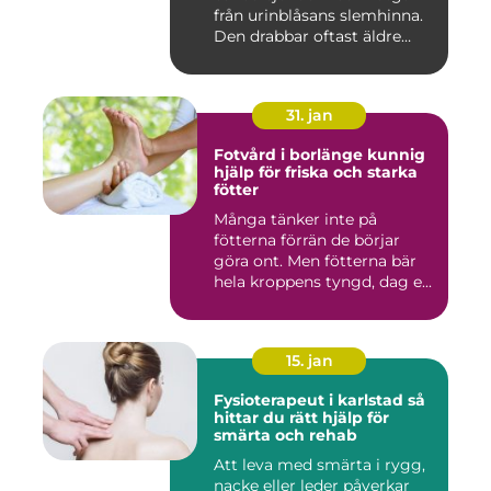
från urinblåsans slemhinna.
Den drabbar oftast äldre
person...
31. jan
Fotvård i borlänge kunnig
hjälp för friska och starka
fötter
Många tänker inte på
fötterna förrän de börjar
göra ont. Men fötterna bär
hela kroppens tyngd, dag e...
15. jan
Fysioterapeut i karlstad så
hittar du rätt hjälp för
smärta och rehab
Att leva med smärta i rygg,
nacke eller leder påverkar