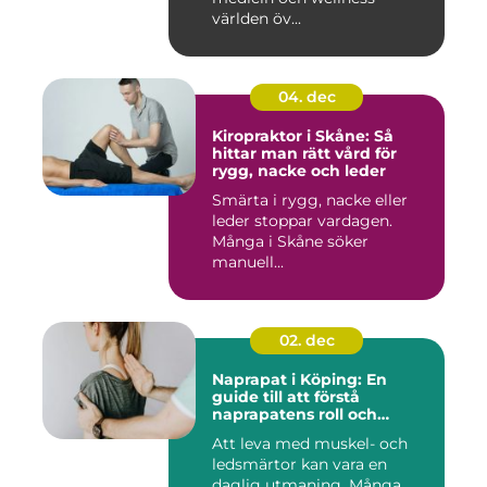
världen öv...
04. dec
Kiropraktor i Skåne: Så
hittar man rätt vård för
rygg, nacke och leder
Smärta i rygg, nacke eller
leder stoppar vardagen.
Många i Skåne söker
manuell...
02. dec
Naprapat i Köping: En
guide till att förstå
naprapatens roll och
betydelse
Att leva med muskel- och
ledsmärtor kan vara en
daglig utmaning. Många