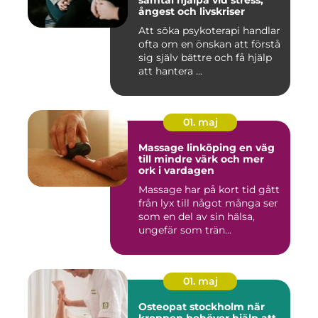
samtal hjälpa vid stress,
ångest och livskriser
Att söka psykoterapi handlar
ofta om en önskan att förstå
sig själv bättre och få hjälp
att hantera ...
01. maj
Massage linköping en väg
till mindre värk och mer
ork i vardagen
Massage har på kort tid gått
från lyx till något många ser
som en del av sin hälsa,
ungefär som trän...
01. maj
Osteopat stockholm när