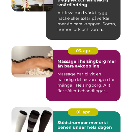
trygghet och långsiktig
smärtlindring
Att leva med värk i rygg,
nacke eller axlar påverkar
mer än bara kroppen. Sömn,
humör, ork och varda...
03. apr
Massage i helsingborg mer
än bara avkoppling
Massage har blivit en
naturlig del av vardagen för
många i Helsingborg. Allt
fler söker behandlingar...
01. apr
Stödstrumpor mer ork i
benen under hela dagen