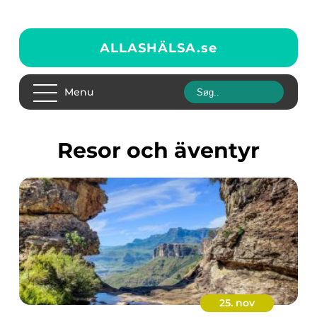
ALLASHÄLSA.
se
Menu
Resor och äventyr
25. nov