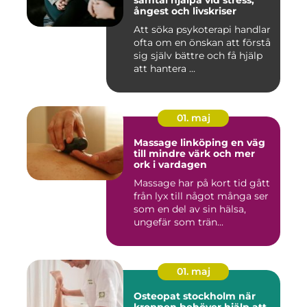
samtal hjälpa vid stress,
ångest och livskriser
Att söka psykoterapi handlar
ofta om en önskan att förstå
sig själv bättre och få hjälp
att hantera ...
01. maj
Massage linköping en väg
till mindre värk och mer
ork i vardagen
Massage har på kort tid gått
från lyx till något många ser
som en del av sin hälsa,
ungefär som trän...
01. maj
Osteopat stockholm när