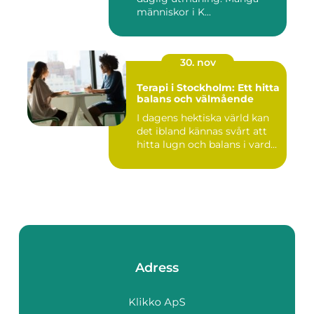
människor i K...
30. nov
Terapi i Stockholm: Ett hitta
balans och välmående
I dagens hektiska värld kan
det ibland kännas svårt att
hitta lugn och balans i vard...
Adress