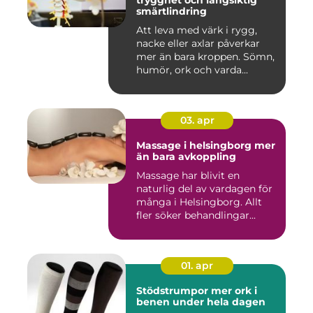
trygghet och långsiktig
smärtlindring
Att leva med värk i rygg,
nacke eller axlar påverkar
mer än bara kroppen. Sömn,
humör, ork och varda...
03. apr
Massage i helsingborg mer
än bara avkoppling
Massage har blivit en
naturlig del av vardagen för
många i Helsingborg. Allt
fler söker behandlingar...
01. apr
Stödstrumpor mer ork i
benen under hela dagen