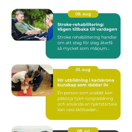
08. aug
Stroke-rehabilitering:
Vägen tillbaka till vardagen
Stroke rehabilitering handlar
om att steg för steg återfå
så mycket som m&oum...
01. aug
Hlr utbildning i karlskrona
kunskap som räddar liv
En person som snabbt kan
påbörja hjärt-lungräddning
och använda en hjärtstartare
kan vara skillnaden...
08. jul