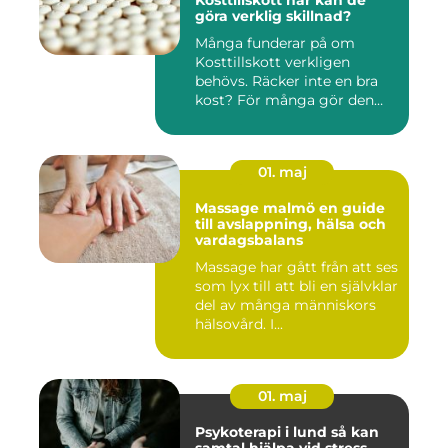
Kosttillskott när kan de
göra verklig skillnad?
Många funderar på om
Kosttillskott verkligen
behövs. Räcker inte en bra
kost? För många gör den
det....
01. maj
Massage malmö en guide
till avslappning, hälsa och
vardagsbalans
Massage har gått från att ses
som lyx till att bli en självklar
del av många människors
hälsovård. I...
01. maj
Psykoterapi i lund så kan