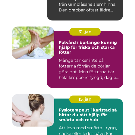
från urinblåsans slemhinna.
Den drabbar oftast äldre
person...
31. jan
Fotvård i borlänge kunnig
hjälp för friska och starka
fötter
Många tänker inte på
fötterna förrän de börjar
göra ont. Men fötterna bär
hela kroppens tyngd, dag e...
15. jan
Fysioterapeut i karlstad så
hittar du rätt hjälp för
smärta och rehab
Att leva med smärta i rygg,
nacke eller leder påverkar