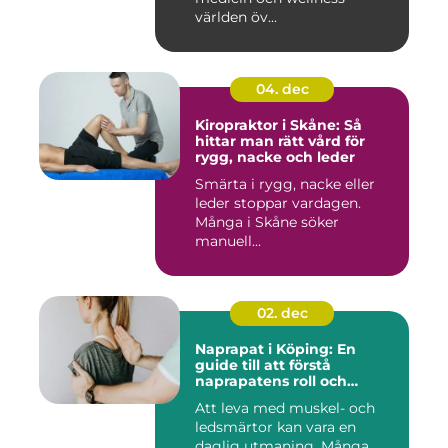
världen öv...
04. dec
Kiropraktor i Skåne: Så
hittar man rätt vård för
rygg, nacke och leder
Smärta i rygg, nacke eller
leder stoppar vardagen.
Många i Skåne söker
manuell...
02. dec
Naprapat i Köping: En
guide till att förstå
naprapatens roll och
betydelse
Att leva med muskel- och
ledsmärtor kan vara en
daglig utmaning. Många