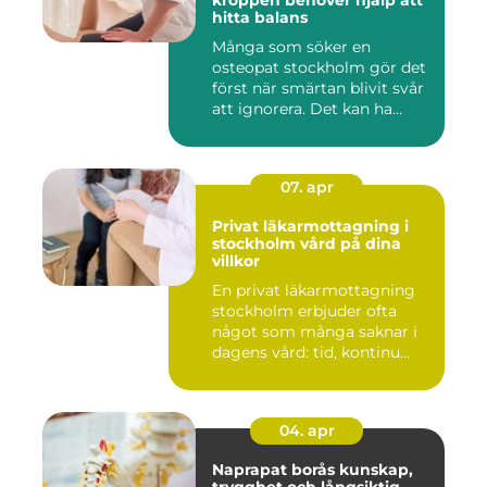
kroppen behöver hjälp att
hitta balans
Många som söker en
osteopat stockholm gör det
först när smärtan blivit svår
att ignorera. Det kan ha...
07. apr
Privat läkarmottagning i
stockholm vård på dina
villkor
En privat läkarmottagning
stockholm erbjuder ofta
något som många saknar i
dagens vård: tid, kontinu...
04. apr
Naprapat borås kunskap,