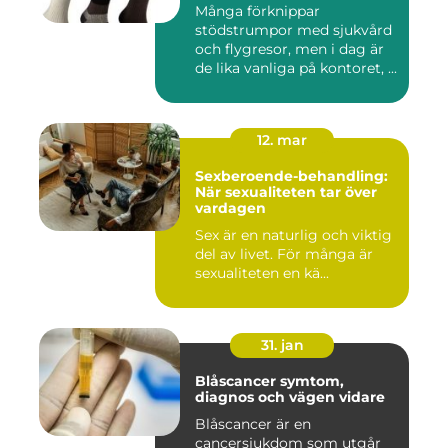
Många förknippar
stödstrumpor med sjukvård
och flygresor, men i dag är
de lika vanliga på kontoret, ...
12. mar
Sexberoende-behandling:
När sexualiteten tar över
vardagen
Sex är en naturlig och viktig
del av livet. För många är
sexualiteten en kä...
31. jan
Blåscancer symtom,
diagnos och vägen vidare
Blåscancer är en
cancersjukdom som utgår