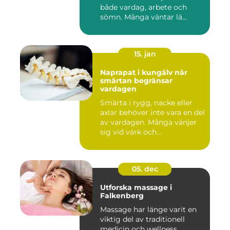
både vardag, arbete och
sömn. Många väntar lä...
15. jan
Naprapat i kungälv när
smärtan begränsar
vardagen
Smärta i rygg, nacke eller
axlar behöver inte vara en del
av vardagen. Många vänjer
sig vid värk och...
05. dec
Utforska massage i
Falkenberg
Massage har länge varit en
viktig del av traditionell
medicin och wellness